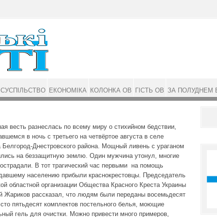
СУСПІЛЬСТВО
ЕКОНОМІКА
КОЛОНКА ОВ
ГІСТЬ ОВ
ЗА ПОЛУДНЕМ 
ая весть разнеслась по всему миру о стихийном бедствии,
авшемся в ночь с третьего на четвёртое августа в селе
 Белгород-Днестровского района. Мощный ливень с ураганом
лись на беззащитную землю. Один мужчина утонул, многие
острадали. В тот трагический час первыми на помощь
давшему населению прибыли краснокрестовцы. Председатель
ой областной организации Общества Красного Креста Украины
й Жариков рассказал, что людям были переданы восемьдесят
 сто пятьдесят комплектов постельного белья, моющие
ьный гель для очистки. Можно привести много примеров,