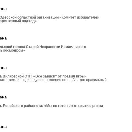
рана
Одесской областной организации «Комитет избирателей
дарственный подход»
рана
льский голова Старой Некрасовки Измаильского
ть космодром»
рана
 Вилковской ОТГ: «Все зависит от правил игры»
ников земли – единодушного мнения нет… А закон правильный.
рана
ь Ренийского райсовета: «Мы не готовы к открытию рынка
рана