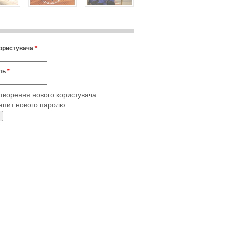
користувача
*
ль
*
творення нового користувача
апит нового паролю