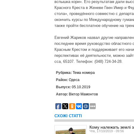
вспышка кори». Его результатам дали выс
Красного Креста в Женеве Гвен Имер и Фе
стола», проведённого совместно с департ
окончить курсы по Международному гумани
также пройти бесплатное обучение на трен
Евгений Жариков назвал другие направлени
последнее время руководство областного 
Красным Крестом и поддерживает его нач
перспективах её деятельности, можно зайти
сса, 65107. Телефон: (048) 724-34-28.
Рубрика:
Тема номера
Район:
Одеса
Выпуск:
05.10.2019
Автор:
Віктор Мамонтов
СХОЖІ СТАТТІ
Кому належать землі 
Чтв, 17/10/2019 - 09:56