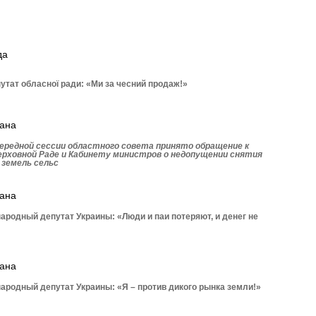
да
утат обласної ради: «Ми за чесний продаж!»
рана
ередной сессии областного совета принято обращение к
ерховной Раде и Кабинету министров о недопущении снятия
 земель сельс
рана
родный депутат Украины: «Люди и паи потеряют, и денег не
рана
родный депутат Украины: «Я – против дикого рынка земли!»