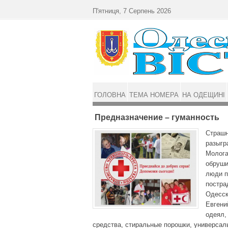
Перейти до основного матеріалу
П'ятниця, 7 Серпень 2026
ГОЛОВНА
ТЕМА НОМЕРА
НА ОДЕЩИНІ
Предназначение – гуманность
Страшн
разыгр
Молога
обруши
люди п
постра
Одесск
Евгени
одеял,
средства, стиральные порошки, универсал