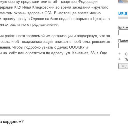
окую оценку представители штаб – квартиры Федерации
дерации ККУ Илья Клецковский во время заседания «круглого
аментом охраны здоровья ОГА. В настоящее время можно
ВХІД
тарному праву в Одессе на базе недавно открытого Центра, а
ингах различного предназначения.
Ім'я 
я работы возглавляемой им организации и подчеркнул, что за
Паро
совета и облгосадминистрации вникает в проблемы, решаемые
инания. Чтобы подробно узнать о делах ОООККУ и
 на сайт или обратиться по адресу: ул. Канатная, 83, г. Оде
С
З
за кордоном?