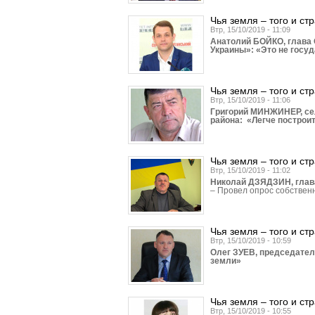
Чья земля – того и ст
Втр, 15/10/2019 - 11:09
Анатолий БОЙКО, глава 
Украины»: «Это не госу
Чья земля – того и ст
Втр, 15/10/2019 - 11:06
Григорий МИНЖИНЕР, се
района: «Легче построи
Чья земля – того и ст
Втр, 15/10/2019 - 11:02
Николай ДЗЯДЗИН, глава
– Провел опрос собствен
Чья земля – того и ст
Втр, 15/10/2019 - 10:59
Олег ЗУЕВ, председател
земли»
Чья земля – того и ст
Втр, 15/10/2019 - 10:55