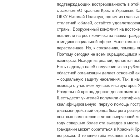
подтверждающих востребованность в этой 
с законом «О Красном Кресте Украины». К
ОККУ Николай Полищук, одним из главных
столетний юбилей, остаётся удовлетворен
страны. Вооруженный конфликт на востоке
повлияли на рост количества наших гражд
в медико-социальной сфере. Ныне только 
переселенцев. Но, к сожалению, помощь ок
Поэтому сегодня не всем обращающимся м
памперсы. Исходя из реалий, делается вс
Есть надежда на её получение из-за рубе
областной организации делает основной ак
– социальную защиту населения. Так, в на
помощи с участием лучших инструкторов У
Раздельной при поддержке департамента о
Шестьдесят учителей получили сертифика
квалифицированную первую помощь постр
диапазон действий отряда быстрого реаги
опытных волонтеров с четко очерченной мо
году совершил более ста выездов в места
гражданин может обратиться в Красный Кр
вопросам. В течение трёх месяцев в обла