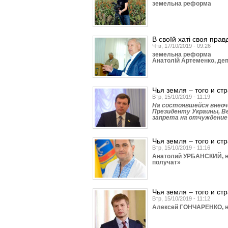
земельна реформа
В своїй хаті своя прав
Чтв, 17/10/2019 - 09:26
земельна реформа
Анатолій Артеменко, деп
Чья земля – того и ст
Втр, 15/10/2019 - 11:19
На состоявшейся внеоч
Президенту Украины, В
запрета на отчуждение
Чья земля – того и ст
Втр, 15/10/2019 - 11:16
Анатолий УРБАНСКИЙ, на
получат»
Чья земля – того и ст
Втр, 15/10/2019 - 11:12
Алексей ГОНЧАРЕНКО, на