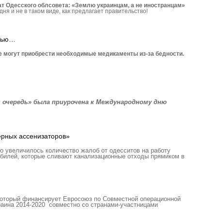
 Одесского облсовета: «Землю украинцам, а не иностранцам»
дня и не в таком виде, как предлагает правительство!
ощью…
е могут приобрести необ­ходимые медикаменты из-за бедности.
я очередь» была приурочена к Международному дню
ерных ассенизаторов»
о увеличилось количество жалоб от одесситов на работу
обилей, которые сливают канализационные отходы прямиком в
 который финансирует Евросоюз по Совместной операционной
аина 2014-2020 совместно со странами-участницами