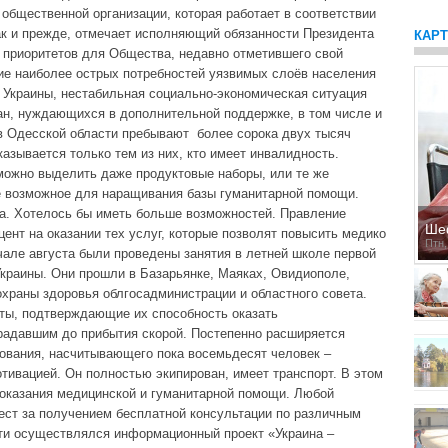
общественной организации, которая работает в соответствии
ак и прежде, отмечает исполняющий обязанности Президента
КАР
 приоритетов для Общества, недавно отметившего свой
ие наиболее острых потребностей уязвимых слоёв населения
 Украины, нестабильная социально-экономическая ситуация
ан, нуждающихся в дополнительной поддержке, в том числе и
в Одесской области пребывают более сорока двух тысяч
азывается только тем из них, кто имеет инвалидность.
ожно выделить даже продуктовые наборы, или те же
ё возможное для наращивания базы гуманитарной помощи.
жа. Хотелось бы иметь больше возможностей. Правление
Ше
цент на оказании тех услуг, которые позволят повысить медико
Птн,
чале августа были проведены занятия в летней школе первой
краины. Они прошли в Базарьянке, Маяках, Овидиополе,
храны здоровья облгосадминистрации и областного совета.
ты, подтверждающие их способность оказать
адавшим до прибытия скорой. Постепенно расширяется
рования, насчитывающего пока восемьдесят человек –
тивацией. Он полностью экипирован, имеет транспорт. В этом
 оказания медицинской и гуманитарной помощи. Любой
ест за получением бесплатной консультации по различным
сти осуществлялся информационный проект «Украина –