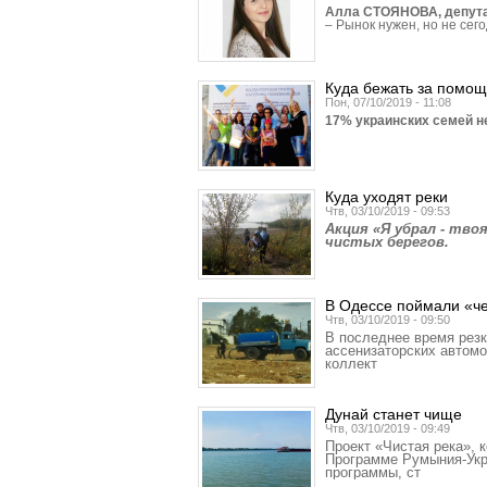
Алла СТОЯНОВА, депутат
– Рынок нужен, но не сего
Куда бежать за пом
Пон, 07/10/2019 - 11:08
17% украинских семей н
Куда уходят реки
Чтв, 03/10/2019 - 09:53
Акция «Я убрал - тво
чистых берегов.
В Одессе поймали «ч
Чтв, 03/10/2019 - 09:50
В последнее время резк
ассенизаторских автом
коллект
Дунай станет чище
Чтв, 03/10/2019 - 09:49
Проект «Чистая река»,
Программе Румыния-Укр
программы, ст