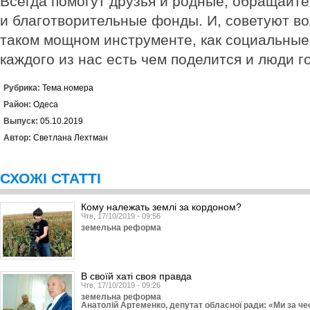
Всегда помогут друзья и родные, обращайте
и благотворительные фонды. И, советуют в
таком мощном инструменте, как социальные 
каждого из нас есть чем поделится и люди г
Рубрика:
Тема номера
Район:
Одеса
Выпуск:
05.10.2019
Автор:
Светлана Лехтман
СХОЖІ СТАТТІ
Кому належать землі за кордоном?
Чтв, 17/10/2019 - 09:56
земельна реформа
В своїй хаті своя правда
Чтв, 17/10/2019 - 09:26
земельна реформа
Анатолій Артеменко, депутат обласної ради: «Ми за ч