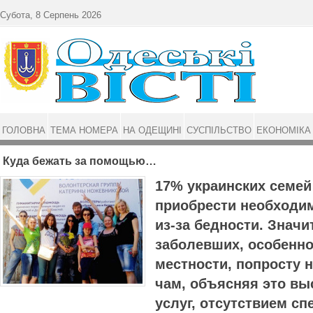
Перейти до основного матеріалу
Субота, 8 Серпень 2026
ГОЛОВНА
ТЕМА НОМЕРА
НА ОДЕЩИНІ
СУСПІЛЬСТВО
ЕКОНОМІКА
Куда бежать за помощью…
17% украинских семей
приобрести необ­ход
из-за бедности. Значи
заболевших, особенно
местности, по­п­росту 
чам, объясняя это вы
услуг, отсутствием с