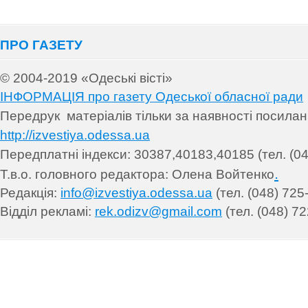
ПРО ГАЗЕТУ
© 2004-2019 «Одеські вісті»
ІНФОРМАЦІЯ про газету Одеської обласної ради
Передрук матеріалів т
ільки за наявності посила
http://izvestiya.odessa.ua
Передплатні індекси: 30
387,40183,40185 (тел. (04
.
Т.в.о. головного редактора: Олена Войтенко
Редакція:
info@izvestiya.odessa.ua
(тел. (048) 725
Відділ рекламі:
rek.odizv@gmail.com
(тел. (048) 72