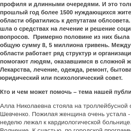
профиля и длинны
ми очередями. И это толь
прошлый год более 1500 нуждающихся жит
области обратились к депутатам облсовета
шла о средствах на лечение и решение со
вопросов. При­­мерно половине из них был
общую сумму 8, 5 миллиона гривень. Меж­ду
области работает ряд структур и организаци
помогают людям, ока­завшимся в сложной жи­з­
Ле­­­­­­­кар­­ства, лечение, одеж­да, ремонт, быто
юридический или психологический совет.
Кто и чем может помочь – тема нашей публи
Алла Николаевна стояла на троллейбусной 
Шевченко. Пожилая женщина очень устала -
неделю лежал к кардиологической больнице
Волнение. К счастью, по городской програм