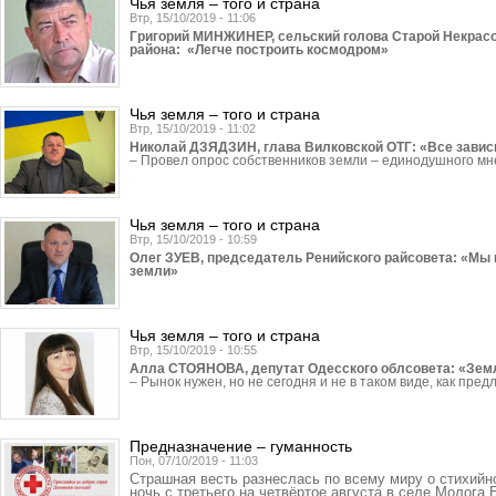
Чья земля – того и страна
Втр, 15/10/2019 - 11:06
Григорий МИНЖИНЕР, сельский голова Старой Некрас
района: «Легче построить космодром»
Чья земля – того и страна
Втр, 15/10/2019 - 11:02
Николай ДЗЯДЗИН, глава Вилковской ОТГ: «Все зависи
– Провел опрос собственников земли – единодушного м
Чья земля – того и страна
Втр, 15/10/2019 - 10:59
Олег ЗУЕВ, председатель Ренийского райсовета: «Мы 
земли»
Чья земля – того и страна
Втр, 15/10/2019 - 10:55
Алла СТОЯНОВА, депутат Одесского облсовета: «Земл
– Рынок нужен, но не сегодня и не в таком виде, как пред
Предназначение – гуманность
Пон, 07/10/2019 - 11:03
Страшная весть разнеслась по всему миру о стихийн
ночь с третьего на четвёртое августа в селе Молога