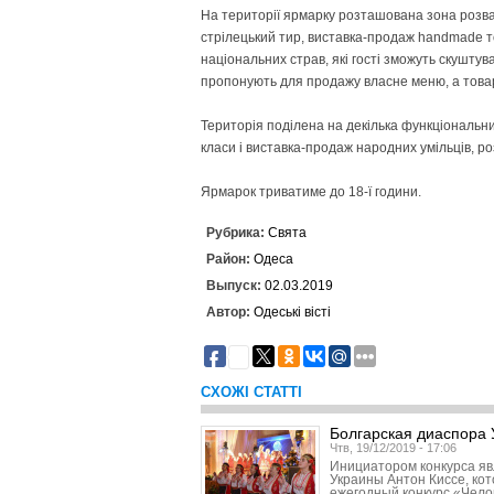
На території ярмарку розташована зона розваг
стрілецький тир, виставка-продаж handmade т
національних страв, які гості зможуть скушт
пропонують для продажу власне меню, а това
Територія поділена на декілька функціональни
класи і виставка-продаж народних умільців, ро
Ярмарок триватиме до 18-ї години.
Рубрика:
Свята
Район:
Одеса
Выпуск:
02.03.2019
Автор:
Одеські вісті
4
СХОЖІ СТАТТІ
Болгарская диаспора 
Чтв, 19/12/2019 - 17:06
Инициатором конкурса яв
Украины Антон Киссе, ко
ежегодный конкурс «Чело