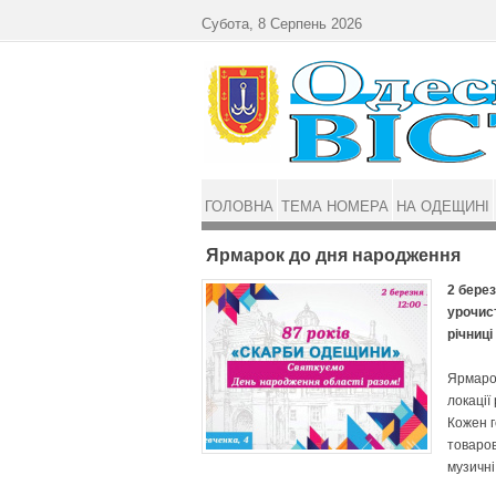
Перейти до основного матеріалу
Субота, 8 Серпень 2026
ГОЛОВНА
ТЕМА НОМЕРА
НА ОДЕЩИНІ
Ярмарок до дня народження
2 берез
урочис
річниці
Ярмарок
локації
Кожен г
товаров
музичні