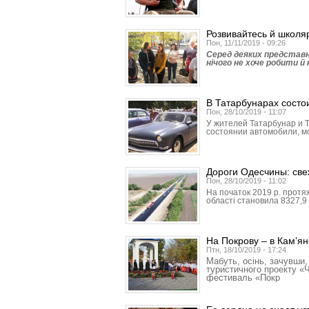
Розвивайтесь й школяр
Пон, 11/11/2019 - 09:26
Серед деяких представ
нічого не хоче робити й
В Татарбунарах состо
Пон, 28/10/2019 - 11:07
У жителей Татар­бунар и 
состоянии автомобили, м
Дороги Одесчины: све
Пон, 28/10/2019 - 11:02
На початок 2019 р. протя
області становила 8327,9 
На Покрову – в Кам’ян
Птн, 18/10/2019 - 17:24
Мабуть, осінь, зачувши,
туристичного проекту «
фестиваль «Покр