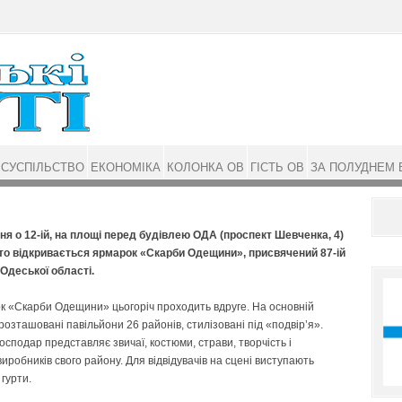
СУСПІЛЬСТВО
ЕКОНОМІКА
КОЛОНКА ОВ
ГІСТЬ ОВ
ЗА ПОЛУДНЕМ 
ня о 12-ій, на площі перед будівлею ОДА (проспект Шевченка, 4)
то відкривається ярмарок «Скарби Одещини», присвячений 87-ій
 Одеської області.
 «Скарби Оде­щини» цьогоріч проходить вдруге. На основній
 розташовані павільйони 26 районів, стилізовані під «подвір’я».
осподар представляє звичаї, костюми, страви, творчість і
иробників свого району. Для відвідувачів на сцені виступають
 гурти.