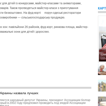
 для дітей із конкурсами, майстер-класами та аніматорами,
оварів. Також прогводяться майстер-класи з приготування
КАР
увати безкоштовно. На фуд-корті поруч одеські ресторатори
ровиробники — сільськогосподарську продукцію.
х зон: павільйони 26 районів, фуд-корт, ринкова площа, майстер-
зважальні зони для дітей і дорослих.
Ше
Птн,
Украины назвала лучших
ляется народный депутат Украины, президент Ассоциации болгар
торый в 2002 году предложил проводить под эгидой Ассоциации
век год