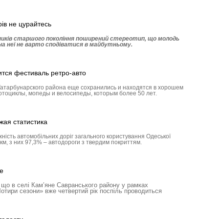
ів не цурайтесь
ників старшого покоління поширений стереотип, що молодь
 на неї не варто сподіватися в майбутньому.
ится фестиваль ретро-авто
Татарбу­нар­ского района еще сохранились и находятся в хорошем
отоциклы, мопеды и велосипеды, которым более 50 лет.
жая статистика
жність автомобільних доріг загального користування Одеської
км, з них 97,3% – автодороги з твердим покриттям.
е
 що в селі Кам’яне Савранського ра­йону у рамках
Чотири сезони» вже четвертий рік поспіль проводиться