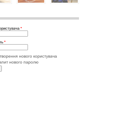
користувача
*
ль
*
творення нового користувача
апит нового паролю