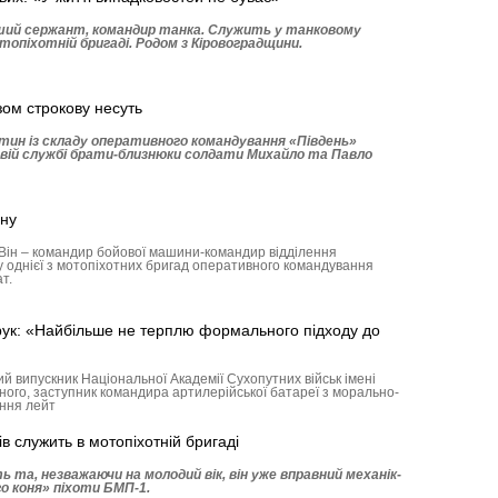
ший сержант, командир танка. Служить у танковому
топіхотній бригаді. Родом з Кіровоградщини.
зом строкову несуть
астин із складу оперативного командування «Південь»
вій службі брати-близнюки солдати Михайло та Павло
йну
. Він – командир бойової машини-командир відділення
 однієї з мотопіхотних бригад оперативного командування
т.
рук: «Найбільше не терплю формального підходу до
й випускник Національної Академії Сухопутних військ імені
ого, заступник командира артилерійської батареї з морально-
ення лейт
в служить в мотопіхотній бригаді
 та, незважаючи на молодий вік, він уже вправний механік-
го коня» піхоти БМП-1.