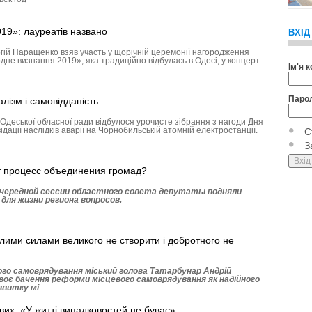
19»: лауреатів названо
ВХІД
гій Паращенко взяв участь у щорічній церемонії нагородження
дне визнання 2019», яка традиційно відбулась в Одесі, у концерт-
Ім'я 
Паро
лізм і самовідданість
Одеської обласної ради відбулося урочисте зібрання з нагоди Дня
ідації наслідків аварії на Чорнобильській атомній електростанції.
С
З
т процесс объединения громад?
очередной сессии областного совета депутаты подняли
 для жизни региона вопросов.
лими силами великого не створити і добротного не
ого самоврядування міський голова Татарбунар Андрій
своє бачення реформи місцевого самоврядування як надійного
звитку мі
ових: «У житті випадковостей не буває»