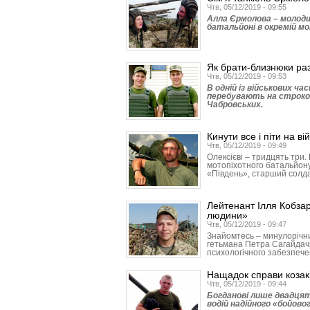
Чтв, 05/12/2019 - 09:55
Алла Єрмолова – молод
батальйоні в окремій мо
Як брати-близнюки ра
Чтв, 05/12/2019 - 09:53
В одній із військових ч
перебувають на строко
Чабровських.
Кинути все і піти на ві
Чтв, 05/12/2019 - 09:49
Олексієві – тридцять три
мотопіхотного батальйону
«Південь», старший солда
Лейтенант Ілля Кобза
людини»
Чтв, 05/12/2019 - 09:47
Знайомтесь – минулорічни
гетьмана Петра Сагайдачн
психологічного забезпеч
Нащадок справи козакі
Чтв, 05/12/2019 - 09:44
Богданові лише двадцять
водій надійного «бойово