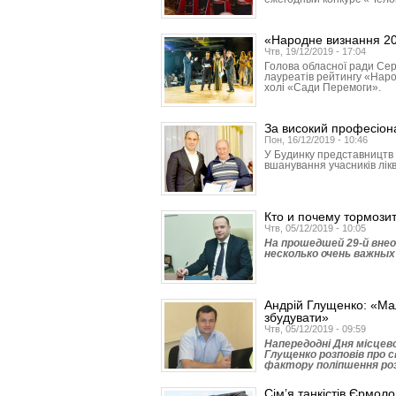
«Народне визнання 20
Чтв, 19/12/2019 - 17:04
Голова обласної ради Сер
лауреатів рейтингу «Наро
холі «Сади Перемоги».
За високий професіона
Пон, 16/12/2019 - 10:46
У Будинку представництв 
вшанування учасників лікв
Кто и почему тормози
Чтв, 05/12/2019 - 10:05
На прошедшей 29-й вне
несколько очень важных
Андрій Глущенко: «Ма
збудувати»
Чтв, 05/12/2019 - 09:59
Напередодні Дня місцев
Глущенко розповів про 
фактору поліпшення ро
Сім’я танкістів Єрмол