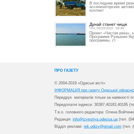
В последнее время резк
ассенизаторских автом
коллект
Дунай станет чище
Чтв, 03/10/2019 - 09:49
Проект «Чистая река»,
Программе Румыния-Укр
программы, ст
ПРО ГАЗЕТУ
© 2004-2019 «Одеські вісті»
ІНФОРМАЦІЯ про газету Одеської обласно
Передрук матеріалів т
ільки за наявності 
Передплатні індекси: 30
387,40183,40185 (те
Т.в.о. головного редактора: Олена Войтенк
Редакція:
info@izvestiya.odessa.ua
(тел. (04
Відділ рекламі:
rek.odizv@gmail.com
(тел. (