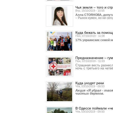
Чья земля – того и ст
Втр, 15/10/2019 - 10:55
Алла СТОЯНОВА, депутат
– Рынок нужен, но не сего
Куда бежать за пом
Пон, 07/10/2019 - 11:08
17% украинских семей н
Предназначение – гум
Пон, 07/10/2019 - 11:03
Страшная весть разнесл
ночь с третьего на чет
Куда уходят реки
Чтв, 03/10/2019 - 09:53
Акция «Я убрал - тво
чистых берегов.
В Одессе поймали «ч
Чтв, 03/10/2019 - 09:50