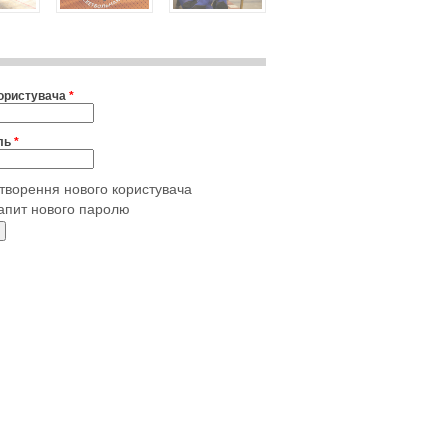
користувача
*
ль
*
творення нового користувача
апит нового паролю