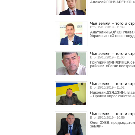
Алексей ГОНЧАРЕНКО, на
Чья земля – того и ст
Втр, 15/10/2019 - 11:09
Анатолий БОЙКО, глава 
Украины»: «Это не госу
Чья земля – того и ст
Втр, 15/10/2019 - 11:06
Григорий МИНЖИНЕР, се
района: «Легче построи
Чья земля – того и ст
Втр, 15/10/2019 - 11:02
Николай ДЗЯДЗИН, глава
– Провел опрос собствен
Чья земля – того и ст
Втр, 15/10/2019 - 10:59
Олег ЗУЕВ, председател
земли»