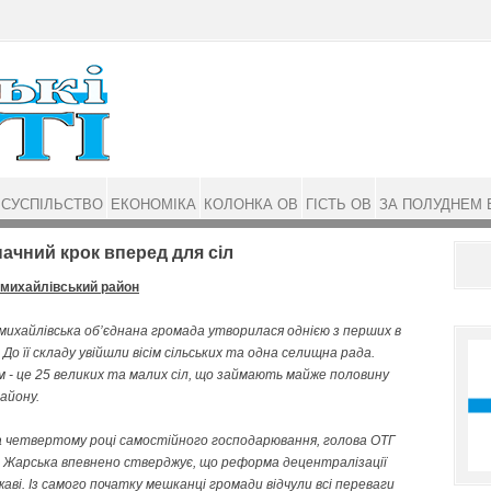
СУСПІЛЬСТВО
ЕКОНОМІКА
КОЛОНКА ОВ
ГІСТЬ ОВ
ЗА ПОЛУДНЕМ 
ний крок вперед для сіл
михайлівський район
михайлівська об’єднана громада утворилася однією з перших в
. До її складу увійшли вісім сільських та одна селищна рада.
 - це 25 великих та малих сіл, що займають майже половину
айону.
на четвертому році самостійного господарювання, голова ОТГ
 Жарська впевнено стверджує, що реформа децентралізації
жаві. Із самого початку мешканці громади відчули всі переваги