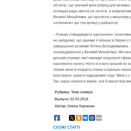
об’єктів, і це значний крок уперед для велики
селищна рада змогла не латати, а асфальтува
Великої Михайлівки, що пролягла у минулому ро
«побачили» ще три вулиці у райцентрі.
– Я можу стверджувати однозначно: позитивних
не шкодуємо, що одними з перших в Україні ст
завершення розмови Тетяна Володимирівна. – 
зосереджуються у Великій Михайлівці. Ми нал
доходів утримує свої заклади соціальної сфер
населеного пункту. Ніхто ні в кого грошей не з
зборів, вони ж подають плани соціально-екон
кошториси, шукати підрядників тощо. Мені є з
Так, зараз набагато важче, але й масштаби в
Рубрика:
Тема номера
Выпуск:
02.03.2019
Автор:
Олена Харченко
28
СХОЖІ СТАТТІ