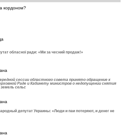
за кордоном?
да
утат обласної ради: «Ми за чесний продаж!»
рана
ередной сессии областного совета принято обращение к
ерховной Раде и Кабинету министров о недопущении снятия
 земель сельс
рана
родный депутат Украины: «Люди и паи потеряют, и денег не
рана