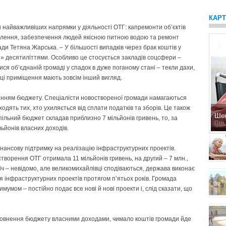
КАР
и найважливіших напрямки у діяльності ОТГ: капремонти об’єктів
ітлення, забезпечення людей якісною питною водою та ремонт
ади Тетяна Жарська. – У більшості випадків через брак коштів у
и» десятиліттями. Особливо це стосується закладів соцсфери –
лися об’єднаній громаді у спадок в дуже поганому стані – текли дахи,
 ці приміщення мають зовсім інший вигляд.
нням бюджету. Спеціалісти новоствореної громади намагаються
ходять тих, хто ухиляється від сплати податків та зборів. Це також
Ше
пільний бюджет складав приблизно 7 мільйонів гривень, то, за
Птн,
ьйонів власних доходів.
нансову підтримку на реалізацію інфраструктурних проектів.
створення ОТГ отримала 11 мільйонів гривень, на другий – 7 млн.,
річ – невідомо, але великомихайлівці сподіваються, держава виконає
 інфраструктурних проектів протягом п’ятьох років. Громада
умом – постійно подає все нові й нові проекти і, слід сказати, що
аповнення бюджету власними доходами, чимало коштів громади йде