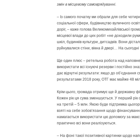
змін в місцевому самоврядуванні.
– Із самого початку ми обрали для себе чотир
соціальної сфери, будівництво вуличного осв
доріг, – каже голова Великомихайлівської гром
місцевої влади до цих робіт «не доходили рук
шкіл, будинків культури, дитсадків. Вони діста
руйнувалися стіни, вікна й двері… На сьогодні
Ще один плюс – ретельна робота над наповне
використати всі існуючі резерви і постійно зна
дає відчутні результати: якщо до об’єднання с
результатами 2018 року, ОТГ має майже 48 міл
Крім цього, громада отримує ще й державну фі
Кожен рік ця сума зменшується. У перший рік 
на третій – 5 млн. Якою буде підтримка цього
взяті на себе зобов’язання щодо фінансування
намагається використати цю допомогу за максим
практично всі вони реалізуються.
– На фоні такої позитивної картинки щодо н