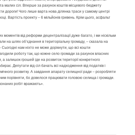
х та малих сіл. Вперше за рахунок коштів місцевого бюджету
ти дороги! Чого лише варта нова ділянка траси у самому центрі
ці. Вартість проекту – 6 мільйонів гривень. Крім цього, асфальт
 моментів від реформи децентралізації дуже багато, і ми ніскільки
али на шлях об’єднання в територіальну громаду, – сказала на
Сьогодні нам ніхто не може дорікнути, що всі кошти
агодили роботу так, що кожне село громади за рахунок власних
и, а залишок грошей іде на розвиток території конкретного
абирає. Депутати від сіл бачать всі надходження від податків і
омічного розвитку. А завдання апарату селищної ради – розробляти
 чим порівняти, бо довелося працювати головою селища і громади.
иконаних робіт вражають».