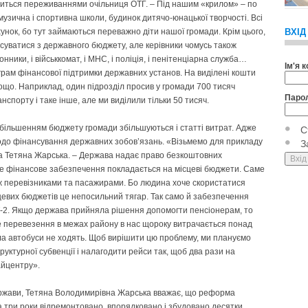
ілиться переживаннями очільниця ОТГ. – Під нашим «крилом» – по
в, музична і спортивна школи, будинок дитячо-юнацької творчості. Всі
унок, бо тут займаються переважно діти нашої громади. Крім цього,
ВХІД
нсуватися з державного бюджету, але керівники чомусь також
нники, і військкомат, і МНС, і поліція, і пенітенціарна служба…
Ім'я 
грам фінансової підтримки державних установ. На виділені кошти
ощо. Наприклад, один підрозділ просив у громади 700 тисяч
Паро
спорту і таке інше, але ми виділили тільки 50 тисяч.
збільшенням бюджету громади збільшуються і статті витрат. Адже
С
щодо фінансування державних зобов’язань. «Візьмемо для прикладу
З
ла Тетяна Жарська. – Держава надає право безкоштовних
Але фінансове забезпечення покладається на місцеві бюджети. Саме
між перевізниками та пасажирами. Бо людина хоче скористатися
цевих бюджетів це непосильний тягар. Так само й забезпечення
-2. Якщо держава прийняла рішення допомогти пенсіонерам, то
ове перевезення в межах району в нас щороку витрачається понад
села автобуси не ходять. Щоб вирішити цю проблему, ми плануємо
уктурної субвенції і налагодити рейси так, щоб два рази на
айцентру».
держави, Тетяна Володимирівна Жарська вважає, що реформа
а три роки відремонтовано, впорядковано і збудовано десятки