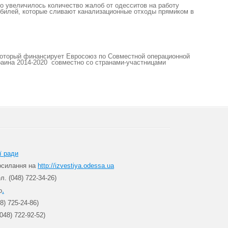
о увеличилось количество жалоб от одесситов на работу
обилей, которые сливают канализационные отходы прямиком в
 который финансирует Евросоюз по Совместной операционной
аина 2014-2020 совместно со странами-участницами
ї ради
посилання на
http://izvestiya.odessa.ua
л. (048) 722-34-26)
.
о
8) 725-24-86)
048) 722-92-52)