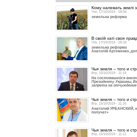
Кому належать землі 
Чтв, 17/10/2019 - 09:56
земельна реформа
В своїй хаті своя прав
Чтв, 17/10/2019 - 09:26
земельна реформа
Анатолій Артеменко, деп
Чья земля – того и ст
Втр, 15/10/2019 - 11:19
На состоявшейся внеоч
Президенту Украины, В
запрета на отчуждение
Чья земля – того и ст
Втр, 15/10/2019 - 11:16
Анатолий УРБАНСКИЙ, на
получат»
Чья земля – того и ст
Втр, 15/10/2019 - 11:12