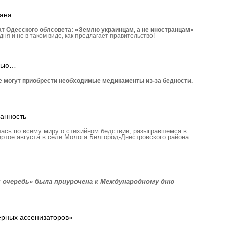
рана
 Одесского облсовета: «Землю украинцам, а не иностранцам»
дня и не в таком виде, как предлагает правительство!
ощью…
е могут приобрести необ­ходимые медикаменты из-за бедности.
анность
ась по всему миру о стихийном бедствии, разыгравшемся в
вёртое августа в селе Молога Белгород-Днестровского района.
я очередь» была приурочена к Международному дню
ерных ассенизаторов»