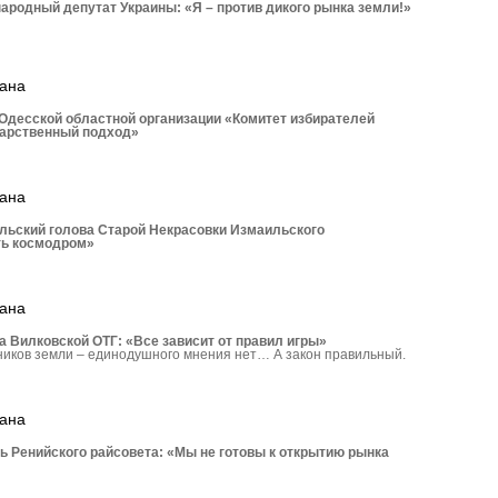
родный депутат Украины: «Я – против дикого рынка земли!»
рана
Одесской областной организации «Комитет избирателей
дарственный подход»
рана
льский голова Старой Некрасовки Измаильского
ть космодром»
рана
 Вилковской ОТГ: «Все зависит от правил игры»
ников земли – единодушного мнения нет… А закон правильный.
рана
ь Ренийского райсовета: «Мы не готовы к открытию рынка