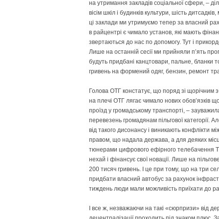
на утримання закладів соціальної сфери, – д
вісім шкіл і будинків культури, шість дитсадкі
ці заклади ми утримуємо тепер за власний рах
в райцентрі є чимало установ, які мають фіна
звертаються до нас по допомогу. Тут і прикордо
Лише на останній сесії ми прийняли п’ять про
будуть придбані канцтовари, пальне, бланки т
гривень на формений одяг, бензин, ремонт тран
Голова ОТГ констатує, що поряд зі щорічним 
на плечі ОТГ лягає чимало нових обов’язків 
проїзд у громадському транспорті, – зауважи
перевезень громадянам пільгової категорії. 
від такого дисонансу і виникають конфлікти 
правом, що надала держава, а для деяких міс
тюнерами цифрового ефірного телебачення Т
нехай і фінансує свої новації. Лише на пільг
200 тисяч гривень. І це при тому, що на три 
придбати власний автобус за рахунок інфрастр
тиждень люди мали можливість приїхати до р
І все ж, незважаючи на такі «сюрпризи» від 
децентралізації проходить під знаком плюс. З