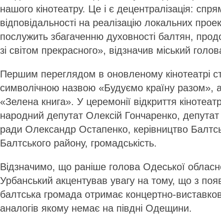
нашого кінотеатру. Це і є децентралізація: спря
відповідальності на реалізацію локальних проект
послужить збагаченню духовності балтян, про
зі світом прекрасного», відзначив міський голов
Першим переглядом в оновленому кінотеатрі ст
символічною назвою «Будуємо країну разом», а
«Зелена книга». У церемонії відкриття кінотеат
народний депутат Олексій Гончаренко, депутат
ради Олександр Остапенко, керівництво Балтсь
Балтського району, громадськість.
Відзначимо, що раніше голова Одеської обласн
Урбанський акцентував увагу на тому, що з поя
балтська громада отримає концертно-виставко
аналогів якому немає на півдні Одещини.