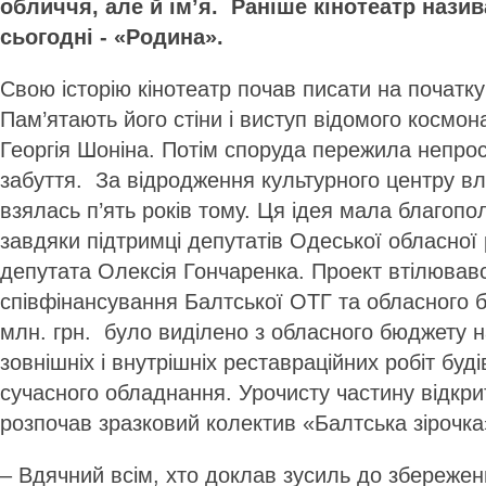
обличчя, але й ім’я. Раніше кінотеатр назив
сьогодні - «Родина».
Свою історію кінотеатр почав писати на початку
Пам’ятають його стіни і виступ відомого космон
Георгія Шоніна. Потім споруда пережила непрост
забуття. За відродження культурного центру 
взялась п’ять років тому. Ця ідея мала благоп
завдяки підтримці депутатів Одеської обласної
депутата Олексія Гончаренка. Проект втілював
співфінансування Балтської ОТГ та обласного 
млн. грн. було виділено з обласного бюджету 
зовнішніх і внутрішніх реставраційних робіт буді
сучасного обладнання. Урочисту частину відкри
розпочав зразковий колектив «Балтська зірочк
– Вдячний всім, хто доклав зусиль до збережен