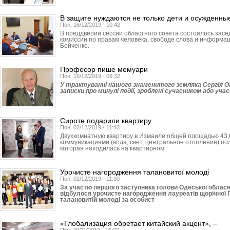
В защите нуждаются не только дети и осужденны
Пон, 16/12/2019 - 10:42
В преддверии сессии областного совета состоялось зас
комиссии по правам человека, свободе слова и информа
Бойченко.
Професор пише мемуари
Пон, 16/12/2019 - 09:32
У трактуванні нашого знаменитого земляка Сергія Оже
записки про минулі події, зроблені сучасником або учас
Сироте подарили квартиру
Пон, 02/12/2019 - 11:43
Двухкомнатную квартиру в Измаиле общей площадью 43,
коммуникациями (вода, свет, центральное отопление) по
которая находилась на квартирном
Урочисте нагородження талановитої молоді
Пон, 02/12/2019 - 11:30
За участю першого заступника голови Одеської облас
відбулося урочисте нагородження лауреатів щорічної П
талановитій молоді за особист
«Глобализация обретает китайский акцент», –