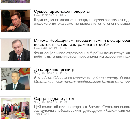
Судьбы армейской повороты
Пон, 11/11/2019 - 10:53
Шумная, многолюдная площадь одесского железнодо
людского потока заметно выделяются степенно выш
Микола Чербаджи: «Інноваційні зміни в сфері соц
посилюють захист застрахованих осіб»
Пон, 04/11/2019 - 11:02
Фонд соціального страхування України демонструє оно
роботі, які відрізняються персональним адресним пі
До історичної річниці
Чтв, 31/10/2019 - 11:35
Викладача Одеського морського університету, докт
Михайлуцу наші читачі неодноразово бачили на стор
Серце, віддане дітям!
Чтв, 31/10/2019 - 11:23
Цей крилатий вислів педагога Василя Сухомлинськог
завідувачці Любашівським дитсадком «Казка» Світлан
торік за в