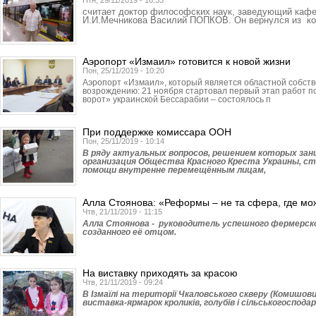
Птн, 29/11/2019 - 16:33
считает доктор философских наук, заведующий кафе
И.И.Мечникова Василий ПОПКОВ. Он вернулся из ко
Аэропорт «Измаил» готовится к новой жизни
Пон, 25/11/2019 - 10:20
Аэропорт «Измаил», который является областной собстве
возрождению: 21 ноября стартовал первый этап работ 
ворот» украинской Бессарабии – состоялось п
При поддержке комиссара ООН
Пон, 25/11/2019 - 10:14
В ряду актуальных вопросов, решением которых за
организация Общества Красного Креста Украины, с
помощи внутренне перемещённым лицам,
Алла Стоянова: «Реформы – не та сфера, где мо
Чтв, 21/11/2019 - 11:15
Алла Стоянова - руководитель успешного фермерско
созданного её отцом.
На виставку приходять за красою
Чтв, 21/11/2019 - 09:24
В Ізмаїлі на території Чкаловського скверу (Комишов
виставка-ярмарок кроликів, голубів і сільськогоспод