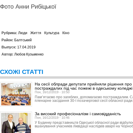
Фото Анни Рибіцької
Рубрика:
Люди
Життя
Культура
Кіно
Район:
Балтський
Выпуск:
17.04.2019
Автор:
Любов Кузьменко
СХОЖІ СТАТТІ
На сесії облради депутати прийняли рішення про 
постраждалих під час пожежі в одеському коледжі
Пон, 16/12/2019 - 10:50
Пам՚ятаємо про загиблих, допомагаємо постраждалим. С
пленарне засідання 30-ї позачергової сесії обласної ради
За високий професіоналізм і самовідданість
Пон, 16/12/2019 - 10:46
У Будинку представництв Одеської обласної ради відбуло
вшанування учасників ліквідації наслідків аварії на Чорно