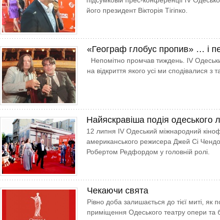
підсумковій прес-конференції IV Одеськ
його президент Вікторія Тігіпко.
«Географ глобус пропив» … і пе
Непомітно промчав тиждень. ІV Одеськ
на відкриття якого усі ми сподівалися з
Найяскравіша подія одеського л
12 липня IV Одеський міжнародний кіноф
американського режисера Джей Сі Чендор
Робертом Редфордом у головній ролі.
Чекаючи свята
Рівно доба залишається до тієї миті, як 
приміщення Одеського театру опери та б