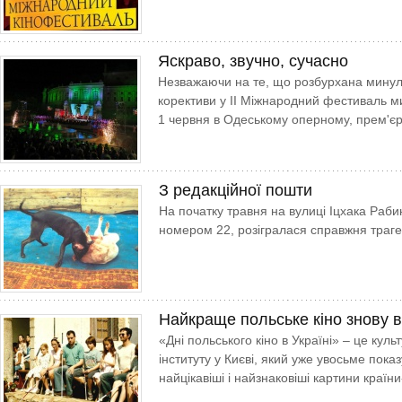
Яскраво, звучно, сучасно
Незважаючи на те, що розбурхана минуло
корективи у II Між­народний фестиваль ми
1 червня в Одеському оперному, прем'є
З редакційної пошти
На початку травня на вулиці Іцхака Рабин
номером 22, розігралася справжня траге
Найкраще польське кіно знову в
«Дні польського кіно в Україні» – це кул
інституту у Києві, який уже увосьме пока
найцікавіші і найзнаковіші картини країни