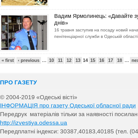
Вадим Ярмолинець: «Давайте зу
днів»
16 травня заступив на посаду новий нач
пенітенціарної служби в Одеській області
Сторінки
« first
‹ previous
…
10
11
12
13
14
15
16
17
18
…
nex
ПРО ГАЗЕТУ
© 2004-2019 «Одеські вісті»
ІНФОРМАЦІЯ про газету Одеської обласної ради
Передрук матеріалів т
ільки за наявності посила
http://izvestiya.odessa.ua
Передплатні індекси: 30
387,40183,40185 (тел. (04