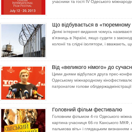
учасники та гості IV Одеського міжнарод
Що відбувається в «тюремному
Деякі інтернет-видання чомусь називают
в'язниць в Україні, якщо судити з законод
колонії та слідчі ізолятори, і вважають,
Від «великого німого» до сучасн
Цими днями відбулася друга прес-конфе
Одеському міжнародному кінофестивалю.
патронатом голови облдержадміністрації
Головний фільм фестивалю
Головним фільмом 4-го Одеського міжна
картина-учасниця 66-го Канського МКФ,
пальмова віть» і глядацьким визнанням