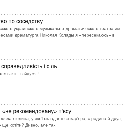
во по соседству
сского украинского музыкально-драматического театра им.
ьесами драматурга Николая Коляды я «пересекаюсь» в
справедливість і сіль
о козаки – найдужчі!
 «не рекомендовану» п’єсу
осла людина, у якої складається кар’єра, є родина й друзі,
о ще хотіти? Дивно, але так.