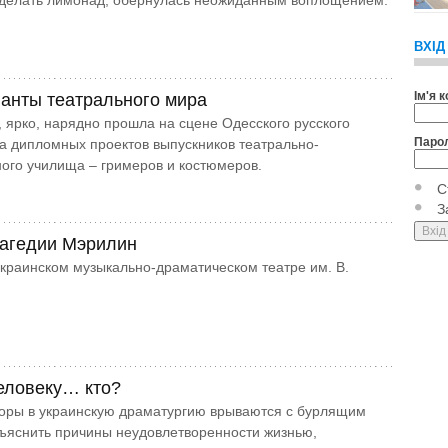
сделать лимонад, обернулась неожиданным воплощением.
ВХІД
Ім'я 
анты театрального мира
 ярко, нарядно прошла на сцене Одесского русского
Паро
а дипломных проектов выпускников театрально-
ого училища – гримеров и костюмеров.
С
З
рагедии Мэрилин
к­раинском музыкально-драматическом те­ат­ре им. В.
еловеку… кто?
оры в украинскую драматургию врываются с бурлящим
ъяснить причины неудовлетворенности жизнью,