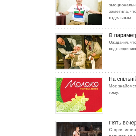
эмоциональн
заметила, чт
отдельным
В парамет
Ожидания, что
подтвердилис
На спільні
Моє знайомст
тому.
Пять вече
Старая истин