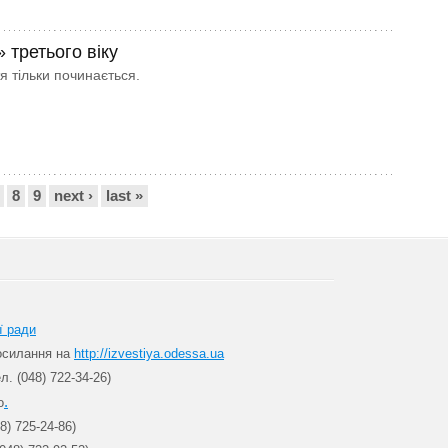
 третього віку
я тільки починається.
8
9
next ›
last »
ї ради
посилання на
http://izvestiya.odessa.ua
л. (048) 722-34-26)
.
о
8) 725-24-86)