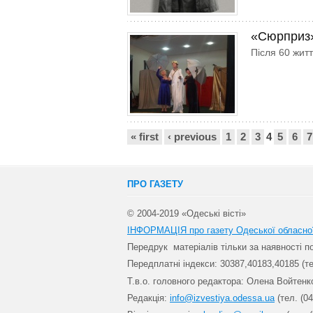
«Сюрприз»
Після 60 житт
Сторінки
« first
‹ previous
1
2
3
4
5
6
7
ПРО ГАЗЕТУ
© 2004-2019 «Одеські вісті»
ІНФОРМАЦІЯ про газету Одеської обласно
Передрук матеріалів т
ільки за наявності 
Передплатні індекси: 30
387,40183,40185 (те
Т.в.о. головного редактора: Олена Войтенк
Редакція:
info@izvestiya.odessa.ua
(тел. (04