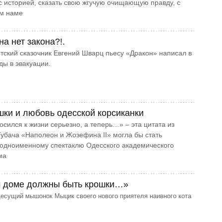
с историей, сказать свою жгучую очищающую правду, с
м наме
а нет закона?!.
тский сказочник Евгений Шварц пьесу «Дракон» написал в
ды в эвакуации.
ки и любовь одесской корсиканки
носился к жизни серьезно, а теперь…» – эта цитата из
убача «Наполеон и Жозефина ІІ» могла бы стать
 одноименному спектаклю Одесского академического
ма
м доме должны быть крошки…»
есущий мышонок Мыцик своего нового приятеля наивного кота