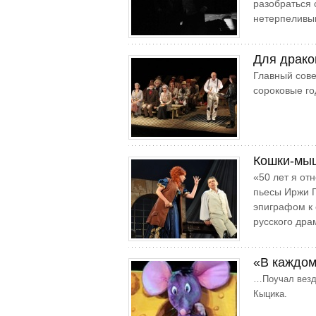
разобраться 
нетерпеливы
Для дракон
Главный сове
сороковые го
Кошки-мыш
«50 лет я от
пьесы Иржи Г
эпиграфом к
русского дра
«В каждо
…Поучал везд
Кыцика.