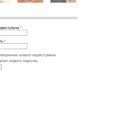
користувача
*
ль
*
творення нового користувача
апит нового паролю