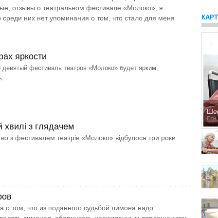
ые, отзывы о театральном фестивале «Молоко», я
КАР
о среди них нет упоминания о том, что стало для меня
рах яркости
 девятый фестиваль театров «Молоко» будет ярким,
ь.
Ше
Птн,
й хвилі з глядачем
во з фестивалем театрів «Молоко» відбулося три роки
ров
а о том, что из поданного судьбой лимона надо