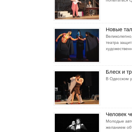
попытаться 
Новые тал
Великолепно,
театра защит
художественн
Блеск и т
В Одесском у
Человек ч
Молодые авт
желанием об