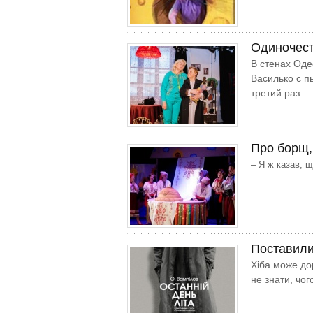
Одиночест
В стенах Оде
Василько с п
третий раз.
Про борщ, 
– Я ж казав, щ
Поставили
Хіба може дор
не знати, чог