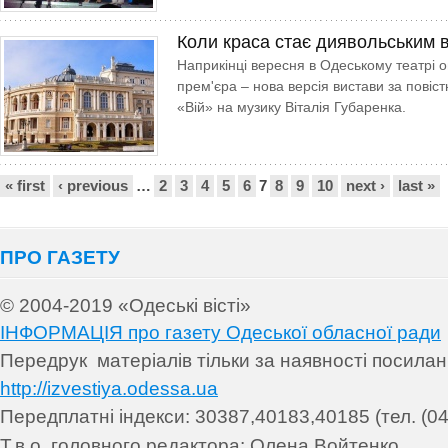
Коли краса стає диявольським
Наприкінці вересня в Одеському театрі о
прем'єра – нова версія вистави за пові
«Вій» на музику Віталія Губаренка.
Сторінки
« first
‹ previous
…
2
3
4
5
6
7
8
9
10
next ›
last »
ПРО ГАЗЕТУ
© 2004-2019 «Одеські вісті»
ІНФОРМАЦІЯ про газету Одеської обласної ради
Передрук матеріалів т
ільки за наявності посила
http://izvestiya.odessa.ua
Передплатні індекси: 30
387,40183,40185 (тел. (04
.
Т.в.о. головного редактора: Олена Войтенко