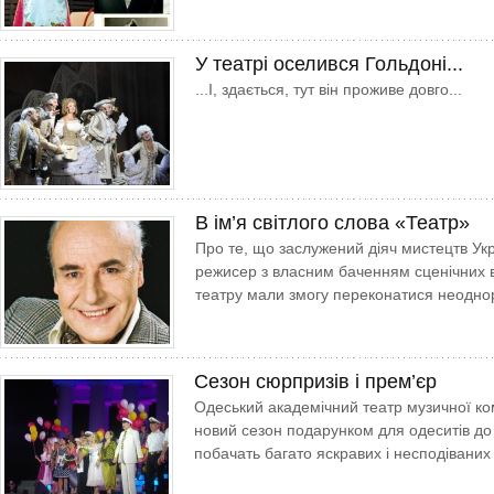
У театрі оселився Гольдоні...
...І, здається, тут він проживе довго...
В ім’я світлого слова «Театр»
Про те, що заслужений діяч мистецтв Ук
режисер з власним баченням сценічних в
театру мали змогу переконатися неодно
Сезон сюрпризів і прем’єр
Одеський академічний театр музичної ком
новий сезон подарунком для одеситів до Д
побачать багато яскравих і несподіваних