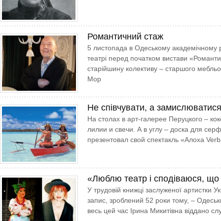
Романтичний стаж
5 листопада в Одесь­кому академічному
театрі перед початком вистави «Романтич
старійшину колективу – стар­­шого мебль
Мор­
Не співчувати, а замислюватис
На столах в арт-галерее Перуцкого – ко
лилии и свечи. А в углу – доска для сер
презентовал свой спектакль «Алоха Verb
«Люблю театр і сподіваюся, щ
У трудовій книжці заслуженої артистки У
запис, зроблений 52 роки тому, – Одеськ
весь цей час Ірина Микитівна віддано сл