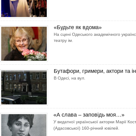
«Будьте як вдома»
На сцені Одеського академічного україн
театру ім.
Бутафори, гримери, актори та і
В Одесі, на вул.
«А слава – заповідь моя…»
У видатної української акторки Марії Кос
(Адасовської) 160-річний ювілей.