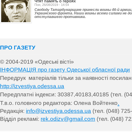
Чтят память о героях
Пон, 26/08/2019 - 14:54
Свободу Татарбунар­щине принесли воины 46-й армии,
Украинского фронта. Наши воины всеми силами не до
отступавшего противника.
ПРО ГАЗЕТУ
© 2004-2019 «Одеські вісті»
ІНФОРМАЦІЯ про газету Одеської обласної ради
Передрук матеріалів т
ільки за наявності посила
http://izvestiya.odessa.ua
Передплатні індекси: 30
387,40183,40185 (тел. (04
.
Т.в.о. головного редактора: Олена Войтенко
Редакція:
info@izvestiya.odessa.ua
(тел. (048) 725
Відділ рекламі:
rek.odizv@gmail.com
(тел. (048) 72