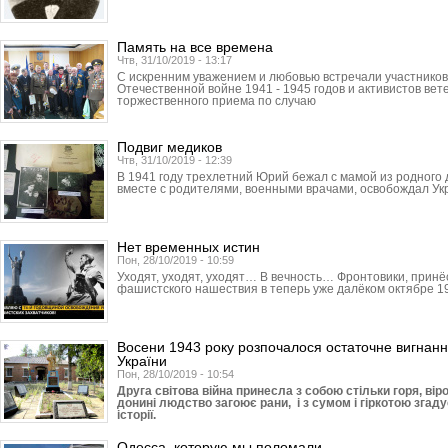
Память на все времена
Чтв, 31/10/2019 - 13:17
С искренним уважением и любовью встречали участников
Отечественной войне 1941 - 1945 годов и активистов ве
торжественного приема по случаю
Подвиг медиков
Чтв, 31/10/2019 - 12:39
В 1941 году трехлетний Юрий бежал с мамой из родного 
вместе с родителями, военными врачами, освобождал Ук
Нет временных истин
Пон, 28/10/2019 - 10:59
Уходят, уходят, уходят… В вечность… Фронтовики, прин
фашистского нашествия в теперь уже далёком октябре 19
Восени 1943 року розпочалося остаточне вигнання
України
Пон, 28/10/2019 - 10:54
Друга світова війна принесла з собою стільки горя, ві
донині людство загоює рани, і з сумом і гіркотою згадує
історії.
Одесса, которую мы поломали