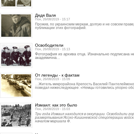
Дядя Валя
Пон, 26/08/2019 - 15:17
Прожив, по украинским меркам, долгую и не совсем прав
публикации этих фотографий.
Освободители
Пон, 26/08/2019 - 15:13
Фотография из архива отца. Изначально подписана н
академична...
От легенды - к фактам
Пон, 26/08/2019 - 15:09
…Житель микрорайона Крепость Василий Пантелеймонов
поведал нижеследующее: «Немцы готовились упорно об
Измаил: как это было
Пон, 26/08/2019 - 15:03
Три года Измаил находился в оккупации. Освободили гор
развертывания Ясско-Кишиневской спецоперации войск
началом маршала Ф.