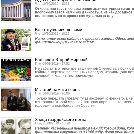
Чтв, 10/10/2019 - 10:31
Откровенно грустное состояние архитектурных памят
воспринимается нами как данность, а не как досадно
оплошность со стороны коммунальных слу
Вже готувалися до зими…
Чтв, 10/10/2019 - 10:15
На початку осені радянські війська і жителі Одеси ге
фашистсько-румунських військ.
В аспекте Второй мировой
Птн, 06/09/2019 - 17:52
Не забывать о героизме защитников Отечества в боях с 
войны, о жертвах, понесенных народом Украины (она по
дочерей) и хранить историческую
Мы этой памяти верны
Птн, 30/08/2019 - 20:06
Трудно передать словами ту атмосферу искреннего, а не
ветеранам Второй мировой, которая царила на торжеств
годовщины освобождения Одесчин
Улица гвардейского полка
Пон, 26/08/2019 - 15:28
Первым населенным пунктом Ренийского района, кот
фашистских оккупантов в 1944 году, было село Котл