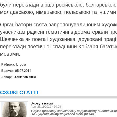
були переклади вірша російською, болгарською,
молдавською, німецькою, польською та іншими
Організатори свята запропонували юним художн
учасникам рідкісні тематичні відеоматеріали про
Шевченка як поета і художника, друковані праці
переклади поетичної спадщини Кобзаря багать
мовами.
Рубрика:
Історія
Выпуск:
05.07.2014
Автор:
Станіслав Кінка
СХОЖІ СТАТТІ
Знову з нами
Пон, 25/11/2019 - 10:08
У дуже цікавому довідковому зарубіжному виданні «Ен
І.М. Луценка вміщено усього вісім рядків.