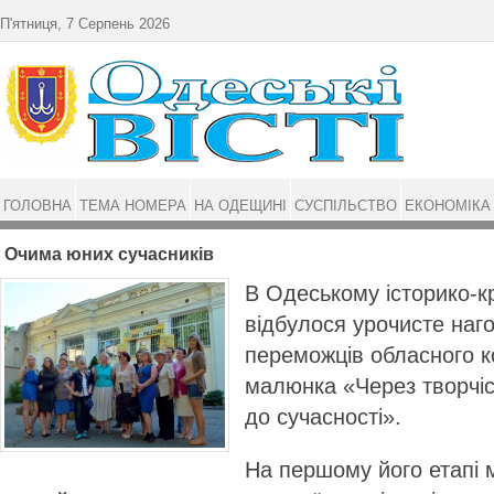
Перейти до основного матеріалу
П'ятниця, 7 Серпень 2026
ГОЛОВНА
ТЕМА НОМЕРА
НА ОДЕЩИНІ
СУСПІЛЬСТВО
ЕКОНОМІКА
Очима юних сучасників
В Одеському історико-к
відбулося урочисте наг
переможців обласного к
малюнка «Через творчі
до сучасності».
На першому його етапі