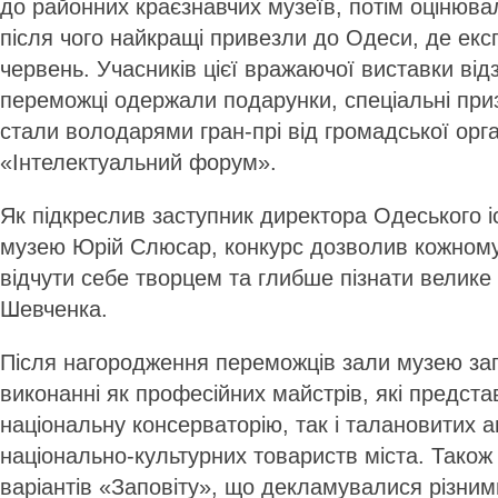
до районних краєзнавчих музеїв, потім оцінюва
після чого найкращі привезли до Одеси, де ек
червень. Учасників цієї вражаючої виставки ві
переможці одержали подарунки, спеціальні при
стали володарями гран-прі від громадської орга
«Інтелектуальний форум».
Як підкреслив заступник директора Одеського і
музею Юрій Слюсар, конкурс дозволив кожному
відчути себе творцем та глибше пізнати велике
Шевченка.
Після нагородження переможців зали музею за
виконанні як професійних майстрів, які предста
національну консерваторію, так і талановитих а
національно-культурних товариств міста. Також
варіантів «Заповіту», що декламувалися різни