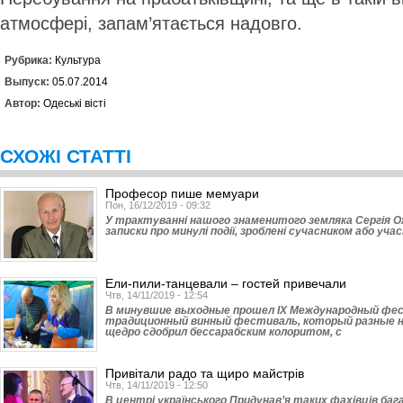
атмосфері, запам’ятається надовго.
Рубрика:
Культура
Выпуск:
05.07.2014
Автор:
Одеські вісті
СХОЖІ СТАТТІ
Професор пише мемуари
Пон, 16/12/2019 - 09:32
У трактуванні нашого знаменитого земляка Сергія Оже
записки про минулі події, зроблені сучасником або учас
Ели-пили-танцевали – гостей привечали
Чтв, 14/11/2019 - 12:54
В минувшие выходные прошел ІХ Международный фест
традиционный винный фестиваль, который разные н
щедро сдобрил бессарабским колоритом, с
Привітали радо та щиро майстрів
Чтв, 14/11/2019 - 12:50
В центрі українського Придунав’я таких фахівців ба