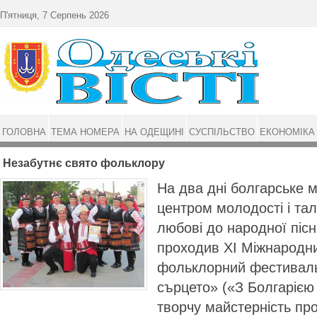
Перейти до основного матеріалу
П'ятниця, 7 Серпень 2026
ГОЛОВНА
ТЕМА НОМЕРА
НА ОДЕЩИНІ
СУСПІЛЬСТВО
ЕКОНОМІКА
Незабутнє свято фольклору
На два дні болгарське 
центром молодості і тал
любові до народної пісн
проходив XI Міжнародн
фольклорний фестиваль
сърцето» («З Болгарією 
творчу майстерність п