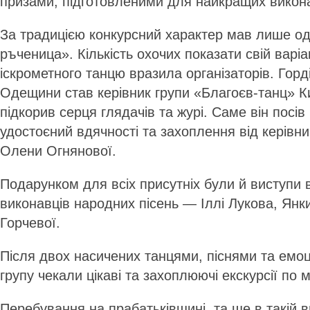
призами, підготовленими для найкращих викона
За традицією конкурсний характер мав лише 
ръченица». Кількість охочих показати свій варі
іскрометного танцю вразила організаторів. Горд
Одещини став керівник групи «Благоєв-танц» К
підкорив серця глядачів та журі. Саме він посів
удостоєний вдячності та захоплення від керівн
Олени Огнянової.
Подарунком для всіх присутніх були й виступи 
виконавців народних пісень — Іллі Лукова, Янк
Горчевої.
Після двох насичених танцями, піснями та емоц
групу чекали цікаві та захоплюючі екскурсії по м
Перебування на прабатьківщині, та ще в такій 