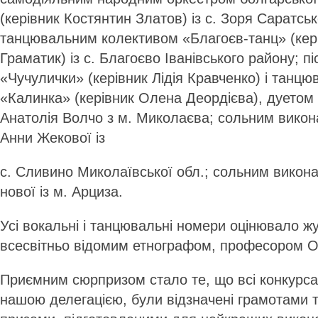
(керівник Костянтин Златов) із с. Зоря Саратсь
танцювальним колективом «Благоєв-танц» (кер
Граматик) із с. Благоєво Іванівського району; 
«Чучулички» (керівник Лідія Кравченко) і тан
«Калинка» (керівник Олена Деордієва), дуетом 
Анатолія Волчо з м. Миколаєва; сольним викон
Анни Жекової із
с. Сливино Миколаївської обл.; сольним викон
нової із м. Арциза.
Усі вокальні і танцювальні номери оцінювало жур
всесвітньо відомим етнографом, професором 
Приємним сюрпризом стало те, що всі конкурса
нашою делегацією, були відзначені грамотами 