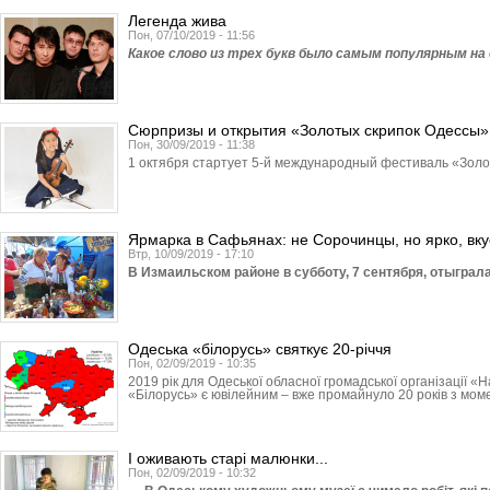
Легенда жива
Пон, 07/10/2019 - 11:56
Какое слово из трех букв было самым популярным на
Сюрпризы и открытия «Золотых скрипок Одессы»
Пон, 30/09/2019 - 11:38
1 октября стартует 5-й международный фестиваль «Золо
Ярмарка в Сафьянах: не Сорочинцы, но ярко, вку
Втр, 10/09/2019 - 17:10
В Измаильском районе в субботу, 7 сентября, отыграл
Одеська «білорусь» святкує 20-річчя
Пон, 02/09/2019 - 10:35
2019 рік для Одеської обласної громадської організації 
«Білорусь» є ювілейним – вже промайнуло 20 років з моме
І оживають старі малюнки...
Пон, 02/09/2019 - 10:32