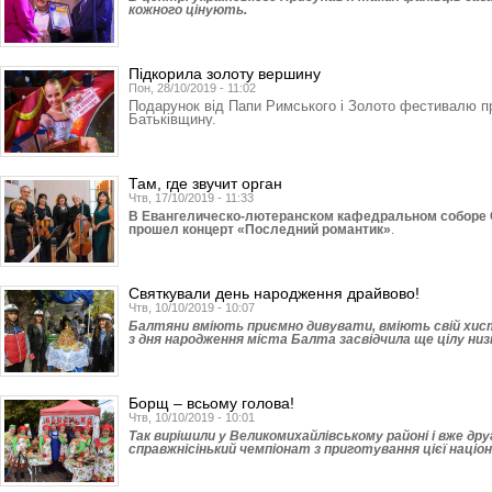
кожного цінують.
Підкорила золоту вершину
Пон, 28/10/2019 - 11:02
Подарунок від Папи Римського і Золото фестивалю п
Батьківщину.
Там, где звучит орган
Чтв, 17/10/2019 - 11:33
В Евангелическо-лютеранском кафедральном соборе С
прошел концерт «Последний романтик»
.
Святкували день народження драйвово!
Чтв, 10/10/2019 - 10:07
Балтяни вміють приємно дивувати, вміють свій хист 
з дня народження міста Балта засвідчила ще цілу низ
Борщ – всьому голова!
Чтв, 10/10/2019 - 10:01
Так вирішили у Великомихай­лівському районі і вже дру
справжнісінький чемпіонат з приготування цієї націо