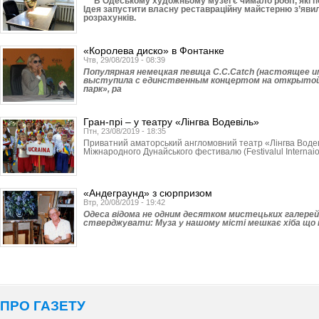
В Одеському художньому музеї є чимало робіт, які по
Ідея запустити власну реставраційну майстерню з’яви
розрахунків.
«Королева диско» в Фонтанке
Чтв, 29/08/2019 - 08:39
Популярная немецкая певица C.C.Catch (настоящее 
выступила с единственным концертом на открыто
парк», ра
Гран-прі – у театру «Лінгва Водевіль»
Птн, 23/08/2019 - 18:35
Приватний аматорський англомовний театр «Лінгва Водев
Міжнародного Дунайського фестивалю (Festivalul Internaiona
«Андеграунд» з сюрпризом
Втр, 20/08/2019 - 19:42
Одеса відома не одним десятком мистецьких галерей
стверджувати: Муза у нашому місті мешкає хіба що н
ПРО ГАЗЕТУ