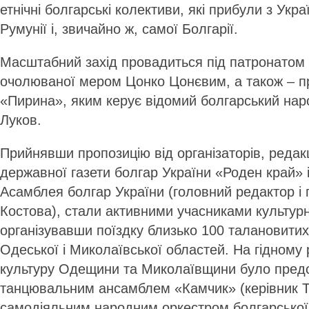
етнічні болгарські колективи, які прибули з Укра
Румунії і, звичайно ж, самої Болгарії.
Масштабний захід провадиться під патронатом
очолюваної мером Цонко Цонєвим, а також – п
«Пирина», яким керує відомий болгарський нар
Луков.
Прийнявши пропозицію від організаторів, редакц
державної газети болгар України «Роден край» і
Асамблея болгар України (головний редактор і
Костова), стали активними учасниками культурн
організувавши поїздку близько 100 талановитих
Одеської і Миколаївської областей. На гідному 
культуру Одещини та Миколаївщини було пред
танцювальним ансамблем «Камчик» (керівник Те
самодіяльним народним оркестром болгарської