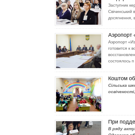
Заступник кер
Свічинський в
досягнення, 
Аэропорт 
Аэропорт «Из
готовится к 
восстановлен
состоялось п
Коштом об
Сільська шк
освіченості
При подд
В ряду акт