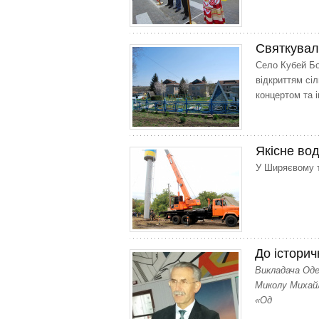
Святкувал
Село Кубей Бо
відкриттям сіл
концертом та 
Якісне во
У Ширяєвому т
До історич
Викладача Оде
Миколу Михайл
«Од