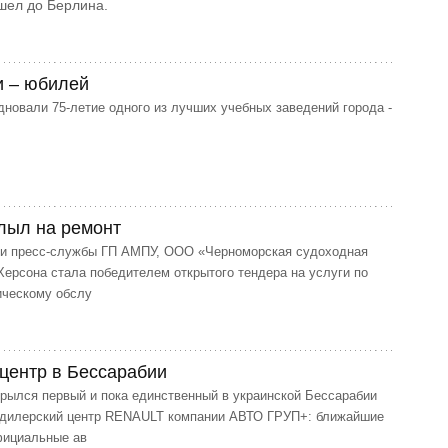
шел до Берлина.
и – юбилей
дновали 75-летие одного из лучших учебных заведений города -
лыл на ремонт
и пресс-службы ГП АМПУ, ООО «Черноморская судоходная
Херсона стала победителем открытого тендера на услуги по
ическому обслу
ентр в Бессарабии
рылся первый и пока единственный в украинской Бессарабии
дилерский центр RENAULT компании АВТО ГРУП+: ближайшие
фициальные ав