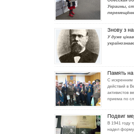
Одесская о
Украины, с
перемещённ
Знову з н
У дуже ціка
українознавс
Память на
С искренним 
действий в В
активистов в
приема по с
Подвиг ме
В 1941 году 
надел форму