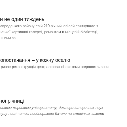
и не один тиждень
лградського району свій 210-річний ювілей святкувало з
ьської картинної галереї, ремонтом в місцевій бібліотеці,
іншими за
допостачання – у кожну оселю
риває реконструкція централізованої системи водопостачання.
ної річниці
ського морського університету, доктора історичних наук
уцу наші читачі неодноразово бачили на сторінках газети