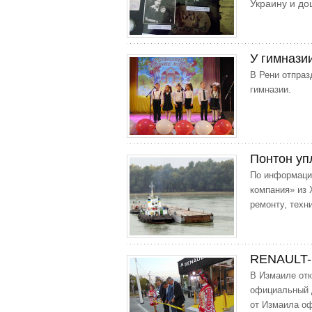
Украину и до
У гимнази
В Рени отпраз
гимназии.
Понтон уп
По информаци
компания» из 
ремонту, техн
RENAULT-ц
В Измаиле отк
официальный 
от Измаила о