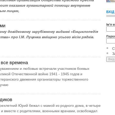
бластная организация Общества Красного Креста
тоит оказание гуманитарной помощи внутренне
ым лицам,
ВХІД
Ім'я 
ами
вому довідковому зарубіжному виданні «Енциклопедія
Паро
тва» про І.М. Луценка вміщено усього вісім рядків.
С
З
 все времена
уважением и любовью встречали участников боевых
еликой Отечественной войне 1941 - 1945 годов и
етеранского движения организаторы торжественного
лучаю
диков
трехлетний Юрий бежал с мамой из родного дома, в четыре
 и вместе с родителями, военными врачами, освобождал