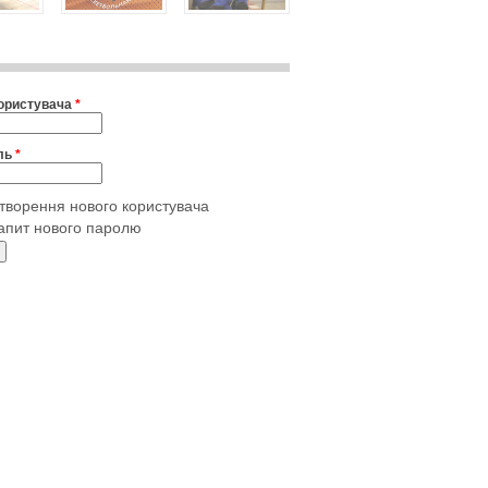
користувача
*
ль
*
творення нового користувача
апит нового паролю