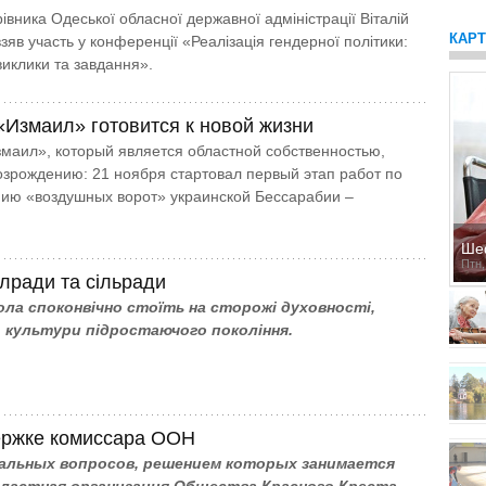
івника Одеської обласної державної адміністрації Віталій
КАР
зяв участь у конференції «Реалізація гендерної політики:
виклики та завдання».
«Измаил» готовится к новой жизни
маил», который является областной собственностью,
возрождению: 21 ноября стартовал первый этап работ по
ию «воздушных ворот» украинской Бессарабии –
Ше
Птн,
лради та сільради
ола споконвічно стоїть на сторожі духовності,
, культури підростаючого покоління.
ержке комиссара ООН
уальных вопросов, решением которых занимается