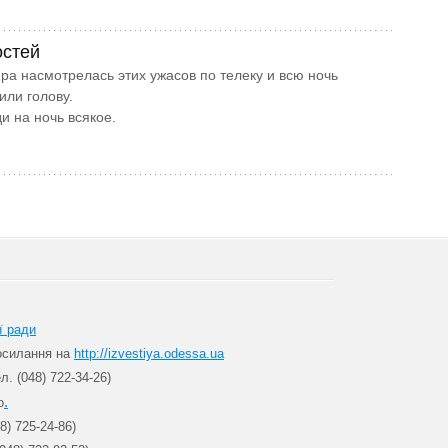
остей
ера насмотрелась этих ужасов по телеку и всю ночь
ли голову.
ди на ночь всякое.
ї ради
посилання на
http://izvestiya.odessa.ua
л. (048) 722-34-26)
.
о
8) 725-24-86)