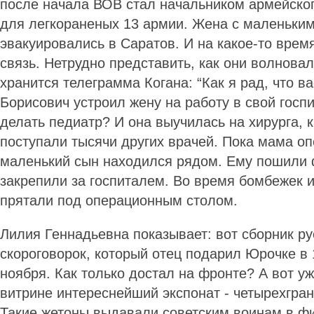
после начала ВОВ стал начальником армейског
для легкораненых 13 армии. Жена с маленьки
эвакуировались в Саратов. И на какое-то врем
связь. Нетрудно представить, как они волновал
хранится телеграмма Когана: “Как я рад, что в
Борисович устроил жену на работу в свой госпи
делать педиатр? И она выучилась на хирурга, 
поступали тысячи других врачей. Пока мама о
маленький сын находился рядом. Ему пошили
закрепили за госпиталем. Во время бомбежек 
прятали под операционным столом.
Лилия Геннадьевна пока­зывает: вот сборник ру
скороговорок, который отец подарил Юрочке в 
ноября. Как только достал на фронте? А вот у
витрине интереснейший экспонат - четырехгран
Такие жетоны выдавали советским воинам в фи