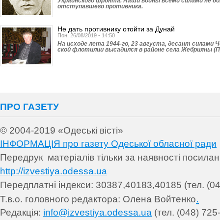
Украинского фронта. Наши воины всеми силами не до
отступавшего противника.
Не дать противнику отойти за Дунай
Пон, 26/08/2019 - 14:50
На исходе лета 1944-го, 23 августа, десант силами 
ской флотилии высадился в районе села Жебрияны (П
ПРО ГАЗЕТУ
© 2004-2019 «Одеські вісті»
ІНФОРМАЦІЯ про газету Одеської обласної ради
Передрук матеріалів т
ільки за наявності посила
http://izvestiya.odessa.ua
Передплатні індекси: 30
387,40183,40185 (тел. (04
.
Т.в.о. головного редактора: Олена Войтенко
Редакція:
info@izvestiya.odessa.ua
(тел. (048) 725