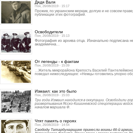
Дядя Валя
Пон, 26/08/2019 - 15:17
Прожив, по украинским меркам, долгую и не совсем прав
публикации этих фотографий.
Освободители
Пон, 26/08/2019 - 15:13
Фотография из архива отца. Изначально подписана н
академична...
От легенды - к фактам
Пон, 26/08/2019 - 15:09
…Житель микрорайона Крепость Василий Пантелеймонов
поведал нижеследующее: «Немцы готовились упорно об
Измаил: как это было
Пон, 26/08/2019 - 15:03
Три года Измаил находился в оккупации. Освободили гор
развертывания Ясско-Кишиневской спецоперации войск
началом маршала Ф.
Чтят память о героях
Пон, 26/08/2019 - 14:54
Свободу Татарбунар­щине принесли воины 46-й армии,