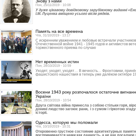
Знову з нами
Пон, 25/11/2019 - 10:08
У дуже цікавому довідковому зарубіжному виданні «Ен
І.М. Луценка вміщено усього вісім рядків.
Память на все времена
Чтв, 31/10/2019 - 13:17
С искренним уважением и любовью встречали участников
Отечественной войне 1941 - 1945 годов и активистов ве
торжественного приема по случаю
Нет временных истин
Пон, 28/10/2019 - 10:59
Уходят, уходят, уходят… В вечность… Фронтовики, прин
фашистского нашествия в теперь уже далёком октябре 19
Восени 1943 року розпочалося остаточне вигнання
України
Пон, 28/10/2019 - 10:54
Друга світова війна принесла з собою стільки горя, ві
донині людство загоює рани, і з сумом і гіркотою згадує
історії.
Одесса, которую мы поломали
Чтв, 10/10/2019 - 10:31
Откровенно грустное состояние архитектурных памят
воспринимается нами как данность, а не как досадно