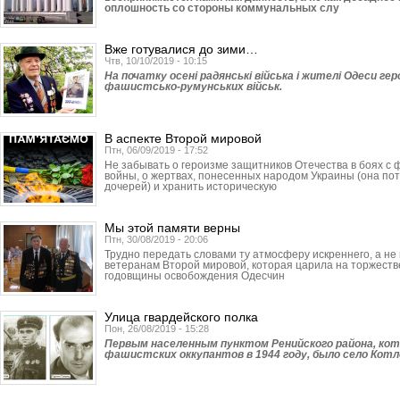
оплошность со стороны коммунальных слу
Вже готувалися до зими…
Чтв, 10/10/2019 - 10:15
На початку осені радянські війська і жителі Одеси ге
фашистсько-румунських військ.
В аспекте Второй мировой
Птн, 06/09/2019 - 17:52
Не забывать о героизме защитников Отечества в боях с 
войны, о жертвах, понесенных народом Украины (она по
дочерей) и хранить историческую
Мы этой памяти верны
Птн, 30/08/2019 - 20:06
Трудно передать словами ту атмосферу искреннего, а не
ветеранам Второй мировой, которая царила на торжеств
годовщины освобождения Одесчин
Улица гвардейского полка
Пон, 26/08/2019 - 15:28
Первым населенным пунктом Ренийского района, кот
фашистских оккупантов в 1944 году, было село Котл