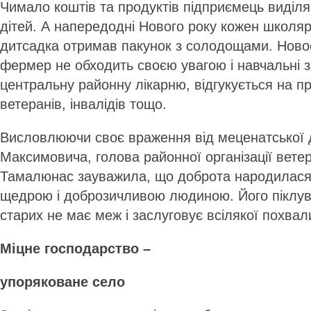
Чимало коштів та продуктів підприємець виділ
дітей. А напередодні Нового року кожен школя
дитсадка отримав пакунок з солодощами. Ново
фермер не обходить своєю увагою і навчальні за
центральну районну лікарню, відгукується на 
ветеранів, інвалідів тощо.
Висловлюючи своє враження від меценатської д
Максимовича, голова районної організації вете
Тамалюнас зауважила, що доброта народилася 
щедрою і доброзичливою людиною. Його піклува
старих не має меж і заслуговує всілякої похвал
Міцне господарство –
упоряковане село