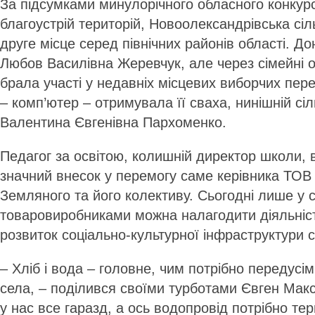
За підсумками минулорічного обласного конкур
благоустрій територій, Ново­олександрівська сі
друге місце серед північних районів області. Д
Любов Василівна Жеревчук, але через сімейні 
брала участі у недавніх місцевих виборчих пер
– комп’ютер – отримувала її сваха, нинішній сі
Валентина Євгенівна Пархоменко.
Педагог за освітою, колишній директор школи, 
значний внесок у перемогу саме керівника ТОВ
Земляного та його колективу. Сьогодні лише у с
товаровиробниками можна налагодити діяльніст
розвиток соціально-культурної інфраструктури с
– Хліб і вода – головне, чим потрібно передусі
села, – поділився своїми турботами Євген Мак
у нас все гаразд, а ось водопровід потрібно те