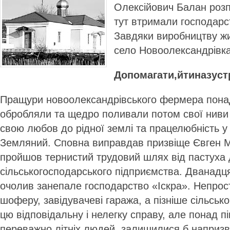
Олексійович Балан розп
тут втримали господарст
Завдяки виробництву жи
село Новоолександрівка
Допомагати,йтиназуст
Пращури новоолександрівського фермера понад
обробляли та щедро поливали потом свої ниви 
свою любов до рідної землі та працелюбність у
Земляний. Сповна виправдав призвіще Євген М
пройшов тернистий трудовий шлях від пастуха 
сільськогосподарського підприємства. Дванадця
очолив занепале господарство «Іскра». Непро
шоферу, завідувачеві гаража, а пізніше сільсько
цю відповідальну і нелегку справу, але понад пі
переважно літніх людей, залишилися б напризв