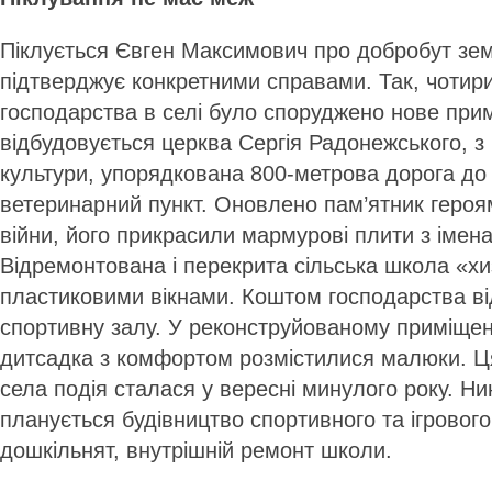
Піклується Євген Максимович про добробут зем
підтверджує конкретними справами. Так, чотир
господарства в селі було споруджено нове при
відбудовується церква Сергія Радонежського, 
культури, упорядкована 800-метрова дорога до
ветеринарний пункт. Оновлено пам’ятник героям
війни, його прикрасили мармурові плити з імен
Відремонтована і перекрита сільська школа «х
пластиковими вікнами. Коштом господарства в
спортивну залу. У реконструйованому приміщен
дитсадка з комфортом розмістилися малюки. 
села подія сталася у вересні минулого року. Ни
планується будівництво спортивного та ігровог
дошкільнят, внутрішній ремонт школи.