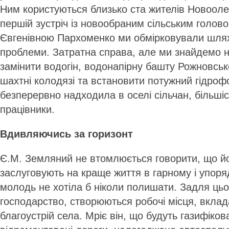
Ним користуються близько ста жителів Новооле
першій зустріч із новообраним сільським голо
Євгенівною Пархоменко ми обмірковували шляхи
проблеми. Затратна справа, але ми знайдемо н
замінити водогін, водонапірну башту Рожновськ
шахтні колодязі та встановити потужний гідроф
безперервно надходила в оселі сільчан, більшіс
працівники.
Вдивляючись за горизонт
Є.М. Земляний не втомлюється говорити, що й
заслуговують на краще життя в гарному і упоря
молодь не хотіла б ніколи полишати. Задля цьо
господарство, створюються робочі місця, вкла
благоустрій села. Мріє він, що будуть газифікован