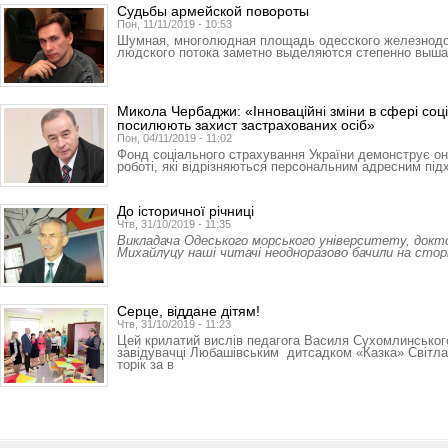
Судьбы армейской повороты
Пон, 11/11/2019 - 10:53
Шумная, многолюдная площадь одесского железнодо
людского потока заметно выделяются степенно выш
Микола Чербаджи: «Інноваційні зміни в сфері соц
посилюють захист застрахованих осіб»
Пон, 04/11/2019 - 11:02
Фонд соціального страхування України демонструє оно
роботі, які відрізняються персональним адресним пі
До історичної річниці
Чтв, 31/10/2019 - 11:35
Викладача Одеського морського університету, докт
Михайлуцу наші читачі неодноразово бачили на стор
Серце, віддане дітям!
Чтв, 31/10/2019 - 11:23
Цей крилатий вислів педагога Василя Сухомлинськог
завідувачці Любашівським дитсадком «Казка» Світлан
торік за в