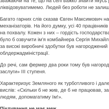
зважаючи на те, що на селі важко знайти якусь 
ліквідовуватимемо. Людей без роботи не зали
Багато гарних слів сказав Євген Максимович на
механізаторів. На його думку, усі 40 працівник
на похвалу. Кожен з них – гордість господарств
було б озвучити ім’я комбайнера Сергія Михайл
за високі виробничі здобутки був нагороджени
облдержадміністрації.
До речі, сам фермер два роки тому був нагор
заслуги» ІІІ ступеня.
Характеризує Земляного як турботливого і дале
вислів: «Скільки б не жив, де б не працював, з
людям, допомагатиму їм!».
Піклування не має меж