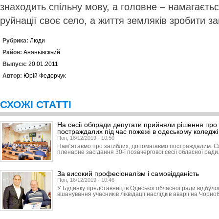
знаходить спільну мову, а головне – намагаєтьс
руйнації своє село, а життя земляків зробити 
Рубрика:
Люди
Район:
Ананьївскьий
Выпуск:
20.01.2011
Автор:
Юрій Федорчук
СХОЖІ СТАТТІ
На сесії облради депутати прийняли рішення про 
постраждалих під час пожежі в одеському коледжі
Пон, 16/12/2019 - 10:50
Пам՚ятаємо про загиблих, допомагаємо постраждалим. С
пленарне засідання 30-ї позачергової сесії обласної ради
За високий професіоналізм і самовідданість
Пон, 16/12/2019 - 10:46
У Будинку представництв Одеської обласної ради відбуло
вшанування учасників ліквідації наслідків аварії на Чорно