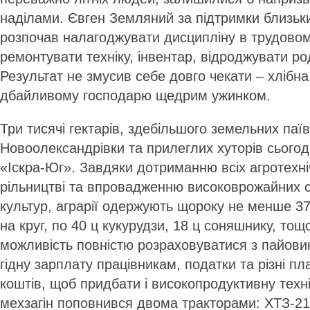
наділами. Євген Земляний за підтримки близьк
розпочав налагоджувати дисципліну в трудовом
ремонтувати техніку, інвентар, відроджувати ро
Результат не змусив себе довго чекати – хлібн
дбайливому господарю щедрим ужинком.
Три тисячі гектарів, здебільшого земельних паї
Новоолександрівки та прилеглих хуторів сього
«Іскра-Юг». Завдяки дотриманню всіх агротехні
рільництві та впровадженню високоврожайних с
культур, аграрії одержують щороку не менше 37
на круг, по 40 ц кукурудзи, 18 ц соняшнику, тощ
можливість повністю розраховуватися з пайови
гідну зарплату працівникам, податки та різні пл
коштів, щоб придбати і високопродуктивну техні
мехзагін поповнився двома тракторами: ХТЗ-21