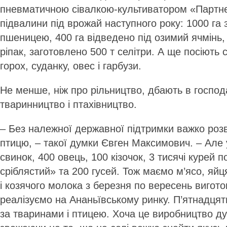
пневматичною сівалкою-культиватором «Партн
підвалини під врожай наступного року: 1000 га
пшеницею, 400 га відведено під озимий ячмінь,
ріпак, заготовлено 500 т селітри. А ще посіють 
горох, суданку, овес і гарбузи.
Не менше, ніж про рільництво, дбають в господ
тваринництво і птахівництво.
– Без належної державної підтримки важко розв
птицю, – такої думки Євген Максимович. – Але 
свинок, 400 овець, 100 кізочок, 3 тисячі курей 
сріблястий» та 200 гусей. Тож маємо м’ясо, яйця
і козячого молока з березня по вересень вигото
реалізуємо на Ананьївському ринку. П’ятнадцят
за тваринами і птицею. Хоча це виробництво ду