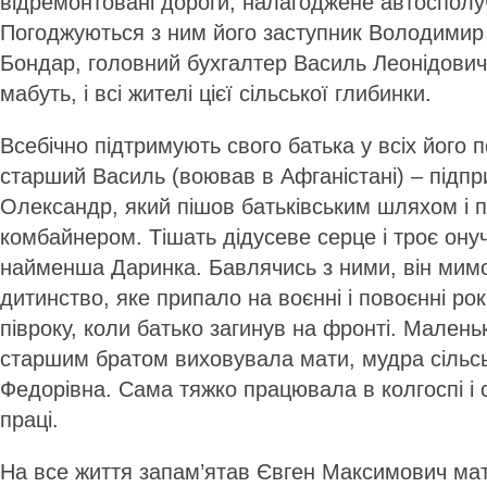
відремонтовані дороги, налагоджене автосполу
Погоджуються з ним його заступник Володими
Бондар, головний бухгалтер Василь Леонідович
мабуть, і всі жителі цієї сільської глибинки.
Всебічно підтримують свого батька у всіх його 
старший Василь (воював в Афганістані) – підп
Олександр, який пішов батьківським шляхом і п
комбайнером. Тішать дідусеве серце і троє онуч
найменша Даринка. Бавлячись з ними, він мимо
дитинство, яке припало на воєнні і повоєнні р
півроку, коли батько загинув на фронті. Мален
старшим братом виховувала мати, мудра сільс
Федорівна. Сама тяжко працювала в колгоспі і 
праці.
На все життя запам’ятав Євген Максимович мате