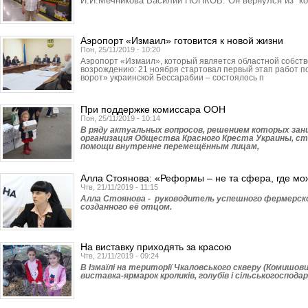
И.И.Мечникова Василий ПОПКОВ. Он вернулся из ко
Аэропорт «Измаил» готовится к новой жизни
Пон, 25/11/2019 - 10:20
Аэропорт «Измаил», который является областной собстве
возрождению: 21 ноября стартовал первый этап работ 
ворот» украинской Бессарабии – состоялось п
При поддержке комиссара ООН
Пон, 25/11/2019 - 10:14
В ряду актуальных вопросов, решением которых за
организация Общества Красного Креста Украины, с
помощи внутренне перемещённым лицам,
Алла Стоянова: «Реформы – не та сфера, где мо
Чтв, 21/11/2019 - 11:15
Алла Стоянова - руководитель успешного фермерско
созданного её отцом.
На виставку приходять за красою
Чтв, 21/11/2019 - 09:24
В Ізмаїлі на території Чкаловського скверу (Комишов
виставка-ярмарок кроликів, голубів і сільськогоспод