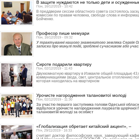
В защите нуждаются не только дети и осужденны
Пон, 16/12/2019 - 10:42
В преддверии сессии областного совета состоялось зас
комиссии по правам человека, свободе слова и информа
Бойченко.
Професор пише мемуари
Пон, 16/12/2019 - 09:32
У трактуванні нашого знаменитого земляка Сергія Оже
записки про минулі події, зроблені сучасником або учас
Сироте подарили квартиру
Пон, 02/12/2019 - 11:43
Двухкомнатную квартиру в Измаиле общей площадью 43,
коммуникациями (вода, свет, центральное отопление) по
которая находилась на квартирном
Урочисте нагородження талановитої молоді
Пон, 02/12/2019 - 11:30
За участю першого заступника голови Одеської облас
відбулося урочисте нагородження лауреатів щорічної П
талановитій молоді за особист
«Глобализация обретает китайский акцент», –
Птн, 29/11/2019 - 16:33
считает доктор философских наук, заведующий кафе