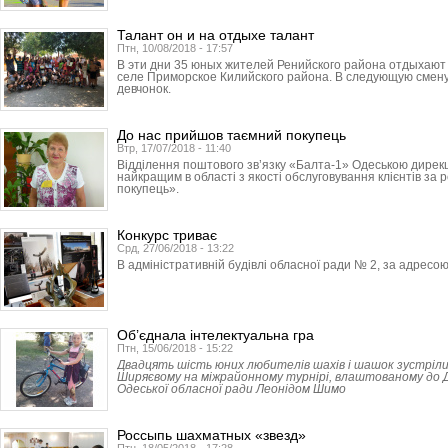
Талант он и на отдыхе талант
Птн, 10/08/2018 - 17:57
В эти дни 35 юных жителей Ренийского района отдыхают в
селе Приморское Килийского района. В следующую смену
девчонок.
До нас прийшов таємний покупець
Втр, 17/07/2018 - 11:40
Відділення поштового зв’язку «Балта-1» Одеською дире
найкращим в області з якості обслуговування клієнтів за
покупець».
Конкурс триває
Срд, 27/06/2018 - 13:22
В адміністративній будівлі обласної ради № 2, за адресою
Об’єднала інтелектуальна гра
Птн, 15/06/2018 - 15:22
Двадцять шість юних любителів шахів і шашок зустріл
Ширяєвому на міжрайонному турнірі, влаштованому до
Одеської обласної ради Леонідом Шимо
Россыпь шахматных «звезд»