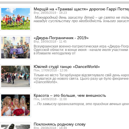
Мерщій на «Трамваї щастя» дорогою Гаррі Потте
Втр, 28/05/2019 - 18:23
Міжнародний день захисту дітей – це свято не тіль
нагадує суспільству про необхідність їхнього захис
«Джура-Пограничник - 2019»
Втр, 18/09/2018 - 11:45
Всеукраинская военно-патриотическая игра «Джура-Погр
Одесской области: в конце июня - начале июля участник
в Измаиле неподалеку от
Ювілей студії танцю «DanceWorld»
Пон, 17/09/2018 - 12:06
Тільки-но місто Татарбунари відсвяткувало свій день нар
готуватися до нового свята. Цього разу це було феєричне
«DanceWorld».
Красота – это больше, чем внешность
Птн, 14/09/2018 - 11:00
…По замыслу организаторов, это праздник вечных ценн
Поклоняясь родному слову
Втр, 28/08/2018 - 18:49