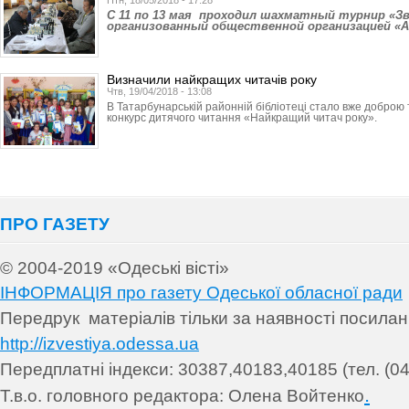
Птн, 18/05/2018 - 17:28
C 11 по 13 мая проходил шахматный турнир «Зв
организованный общественной организацией «
Визначили найкращих читачів року
Чтв, 19/04/2018 - 13:08
В Татарбунарській районній бібліотеці стало вже добро
конкурс дитячого читання «Найкращий читач року».
ПРО ГАЗЕТУ
© 2004-2019 «Одеські вісті»
ІНФОРМАЦІЯ про газету Одеської обласної ради
Передрук матеріалів т
ільки за наявності посила
http://izvestiya.odessa.ua
Передплатні індекси: 30
387,40183,40185 (тел. (04
.
Т.в.о. головного редактора: Олена Войтенко