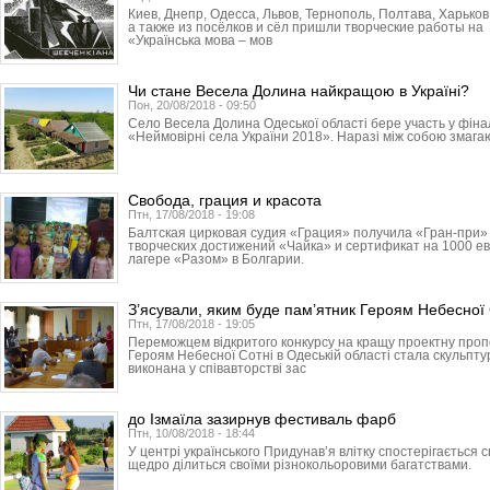
Киев, Днепр, Одесса, Львов, Тер­нополь, Полтава, Харьков
а также из посёлков и сёл пришли творческие работы н
«Українська мова – мов
Чи стане Весела Долина найкращою в Україні?
Пон, 20/08/2018 - 09:50
Село Весела Долина Одеської області бере участь у фінал
«Неймовірні села України 2018». Наразі між собою змагаю
Свобода, грация и красота
Птн, 17/08/2018 - 19:08
Балтская цирковая судия «Грация» получила «Гран-при
творческих достижений «Чайка» и сертификат на 1000 ев
лагере «Разом» в Болгарии.
З’ясували, яким буде пам’ятник Героям Небесної 
Птн, 17/08/2018 - 19:05
Переможцем відкритого конкурсу на кращу проектну про
Героям Небесної Сотні в Одеській області стала скульпт
виконана у співавторстві зас
до Ізмаїла зазирнув фестиваль фарб
Птн, 10/08/2018 - 18:44
У центрі українського Придунав’я влітку спостерігається
щедро ділиться своїми різнокольоровими багатствами.