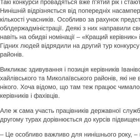
Такі конкурси провадяться вже п'ятий рік і ста
Нинішній відрізняється від попередніх насамп
кількості учасників. Особливо за рахунок предс
облдержадміністрації. Деякі з них направили св
навіть на обидві номінації – «Кращий керівник»
Гідних людей відрядили на другий тур конкурсу 
районів.
Викликає здивування і позиція ке­­­рів­ників Іванівс
хайлів­ського та Мико­ла­ївського районів, які н
нікого. Хоча відомо, що там теж працює чимало
керівників і фахівців.
Але ж сама участь працівників державної служ
другому турах дорівнюється до курсів підвищенн
– Це особливо важливо для нинішнього року, – 