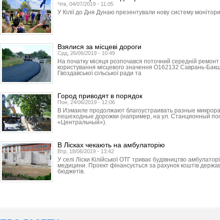
Чтв, 04/07/2019 - 11:05
У Кілії до Дня Дунаю презентували нову систему монітори
Взялися за місцеві дороги
Срд, 26/06/2019 - 10:49
На початку місяця розпочався поточний середній ремонт 
користування місцевого значення О162132 Саврань-Бак
Гвоздавської сільської ради та
Город приводят в порядок
Пон, 24/06/2019 - 12:06
В Измаиле продолжают благоустраивать разные микрора
пешеходные дорожки (например, на ул. Станционный пос
«Центральный»).
В Лісках чекають на амбулаторію
Втр, 18/06/2019 - 13:42
У селі Ліски Кілійської ОТГ триває будівництво амбулаторі
медицини. Проект фінансується за рахунок коштів держав
бюджетів.