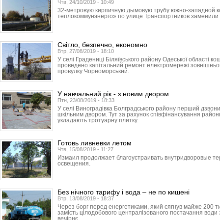
Чтв, 24/10/2019 - 10:49
32-метровую кирпичную дымовую трубу южно-западной к
теплокоммунэнерго» по улице Транс­порт­ников заменили
Світло, безпечно, економно
Втр, 27/08/2019 - 18:10
У селі Градениці Біляївського району Одеської області к
проведено капітальний ремонт електромережі зовнішньог
провулку Чорноморський.
У навчальний рік - з новим двором
Птн, 23/08/2019 - 18:33
У селі Виноградівка Болградського району перший дзвон
шкільним двором. Тут за рахунок співфінансування районн
укладають тротуарну плитку.
Готовь ливневки летом
Чтв, 15/08/2019 - 11:27
Измаил продолжает благоустраивать внутридворовые те
освещения.
Без нічного тарифу і вода – не по кишені
Втр, 13/08/2019 - 18:37
Через борг перед енергетиками, який сягнув майже 200 ти
замість цілодобового централізованого постачання води 
вечірнє.