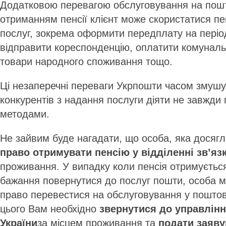
Додатковою перевагою обслуговування на пошті
отриманням пенсії клієнт може скористатися п
послуг, зокрема оформити передплату на періо
відправити кореспонденцію, оплатити комуналь
товари народного споживання тощо.
Ці незаперечні переваги Укрпошти часом змуш
конкурентів з надання послуги діяти не завжди
методами.
Не зайвим буде нагадати, що особа, яка досягла
право отримувати пенсію у відділенні зв’яз
проживання. У випадку коли пенсія отримується
бажання повернутися до послуг пошти, особа м
право перевестися на обслуговування у поштов
цього Вам необхідно
звернутися до управлін
України
за місцем проживання та
подати заяву