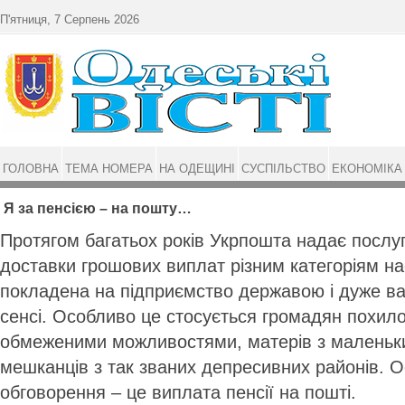
Перейти до основного матеріалу
П'ятниця, 7 Серпень 2026
ГОЛОВНА
ТЕМА НОМЕРА
НА ОДЕЩИНІ
СУСПІЛЬСТВО
ЕКОНОМІКА
Я за пенсією – на пошту…
Протягом багатьох років Укрпошта надає послуг
доставки грошових виплат різним категоріям н
покладена на підприємство державою і дуже в
сенсі. Особливо це стосується громадян похилог
обмеженими можливостями, матерів з маленьки
мешканців з так званих депресивних районів. 
обговорення – це виплата пенсії на пошті.