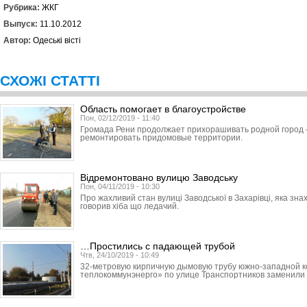
Рубрика:
ЖКГ
Выпуск:
11.10.2012
Автор:
Одеські вісті
СХОЖІ СТАТТІ
Область помогает в благоустройстве
Пон, 02/12/2019 - 11:40
Громада Рени продолжает прихорашивать родной город 
ремонтировать придомовые территории.
Відремонтовано вулицю Заводську
Пон, 04/11/2019 - 10:30
Про жахливий стан вулиці Заводської в Захарівці, яка зна
говорив хіба що ледачий.
…Простились с падающей трубой
Чтв, 24/10/2019 - 10:49
32-метровую кирпичную дымовую трубу южно-западной к
теплокоммунэнерго» по улице Транс­порт­ников заменили