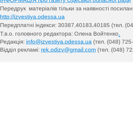
ІНФОРМАЦІЯ про газету Одеської обласної ради
Передрук матеріалів т
ільки за наявності посила
http://izvestiya.odessa.ua
Передплатні індекси: 30
387,40183,40185 (тел. (04
.
Т.в.о. головного редактора: Олена Войтенко
Редакція:
info@izvestiya.odessa.ua
(тел. (048) 725
Відділ рекламі:
rek.odizv@gmail.com
(тел. (048) 72