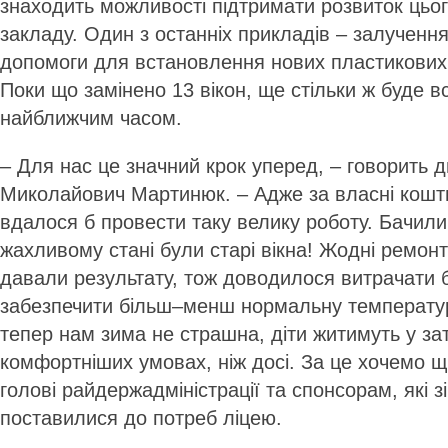
знаходить можливості підтримати розвиток цьо
закладу. Один з останніх прикладів – залученн
допомоги для встановлення нових пластикових в
Поки що замінено 13 вікон, ще стільки ж буде 
найближчим часом.
– Для нас це значний крок уперед, – говорить д
Миколайович Мартинюк. – Адже за власні кошт
вдалося б провести таку велику роботу. Бачили
жахливому стані були старі вікна! Жодні ремон
давали результату, тож доводилося витрачати 
забезпечити більш–менш нормальну температур
тепер нам зима не страшна, діти житимуть у за
комфортніших умовах, ніж досі. За це хочемо 
голові райдержадміністрації та спонсорам, які з
поставилися до потреб ліцею.