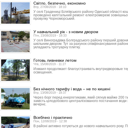
Світло, безпечно, економно
Втр, 27/08/2019 - 18:10
У селі Градениці Біляївського району Одеської області к
проведено капітальний ремонт електромережі зовнішньог
провулку Чорноморський.
У навчальний рік - з новим двором
Птн, 23/08/2019 - 18:33
У селі Виноградівка Болградського району перший дзвон
шкільним двором. Тут за рахунок співфінансування районн
укладають тротуарну плитку.
Готовь ливневки летом
Чтв, 15/08/2019 - 11:27
Измаил продолжает благоустраивать внутридворовые те
освещения.
Без нічного тарифу і вода – не по кишені
Втр, 13/08/2019 - 18:37
Через борг перед енергетиками, який сягнув майже 200 ти
замість цілодобового централізованого постачання води 
вечірнє.
Всебічно і практично
Пон, 12/08/2019 - 12:38
В районі активно готуються до нового навчального року. П