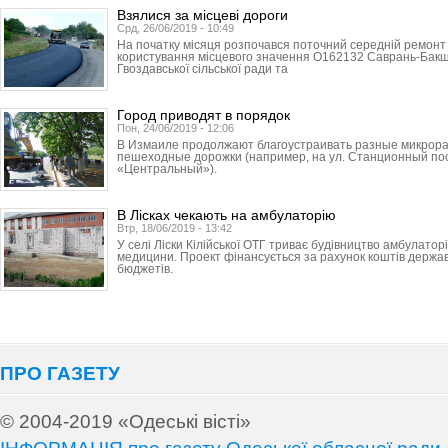
Взялися за місцеві дороги
Срд, 26/06/2019 - 10:49
На початку місяця розпочався поточний середній ремонт 
користування місцевого значення О162132 Саврань-Бак
Гвоздавської сільської ради та
Город приводят в порядок
Пон, 24/06/2019 - 12:06
В Измаиле продолжают благоустраивать разные микрора
пешеходные дорожки (например, на ул. Станционный пос
«Центральный»).
В Лісках чекають на амбулаторію
Втр, 18/06/2019 - 13:42
У селі Ліски Кілійської ОТГ триває будівництво амбулаторі
медицини. Проект фінансується за рахунок коштів держав
бюджетів.
ПРО ГАЗЕТУ
© 2004-2019 «Одеські вісті»