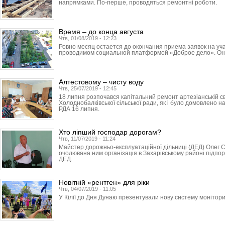
напрямками. По-перше, проводяться ремонтні роботи.
Время – до конца августа
Чтв, 01/08/2019 - 12:23
Ровно месяц остается до окончания приема заявок на уч
проводимом социальной платформой «Доброе дело». Он 
Алтестовому – чисту воду
Чтв, 25/07/2019 - 12:45
18 липня розпочався капітальний ремонт артезіанській с
Холоднобалківської сільської ради, як і було домовлено на
РДА 16 липня.
Хто ліпший господар дорогам?
Чтв, 11/07/2019 - 11:24
Майстер дорожньо-експлуатаційної дільниці (ДЕД) Олег 
очолювана ним організація в Захарівському районі підпо
ДЕД.
Новітній «рентген» для ріки
Чтв, 04/07/2019 - 11:05
У Кілії до Дня Дунаю презентували нову систему монітори