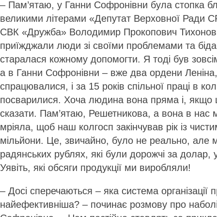
– Пам’ятаю, у Ганни Софронівни була стопка бл
великими літерами «Депутат Верховної Ради СР
СВК «Дружба» Володимир Прокопович Тихонов. 
приїжджали люди зі своїми проблемами та біда
старалася кожному допомогти. Я тоді був зовс
а в Ганни Софронівни – вже два ордени Леніна
спрацювалися, і за 15 років спільної праці в ко
посварилися. Хоча людина вона пряма і, якщо 
сказати. Пам’ятаю, Решетникова, а вона в нас 
мріяла, щоб наш колгосп закінчував рік із чист
мільйони. Це, звичайно, було не реально, але 
радянських рублях, які були дорожчі за долар, 
Уявіть, які обсяги продукції ми виробляли!
– Досі сперечаються – яка система організації п
найефективніша? – починає розмову про набол