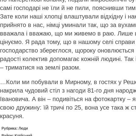
самі господарі не їли й не пили, пояснивши тим
Зате коли наші хлопці влаштували відхідну і на
прийнято в нас, німці уминали так, що за вухам
вважала і вважаю, що ми живемо в раю. Лише 
цінуємо. Я рада тому, що в нашому селі справи
господарство збереглося, щороку оновлюється тех
радості колектив допомагає кожній людині. Так 
– триматися на землі разом.
…Коли ми побували в Мирному, в гостях у Реш
накрила чудовий стіл з нагоди 81-го дня народ
Івановича. А він – подивіться на фотокартку – я
свою дружину: їй тричі по 25, вона усе така ж с
красуня.
Рубрика:
Люди
Район:
Кілійський