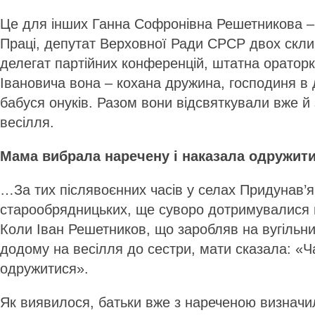
Це для інших Ганна Софронівна Решетникова – 
Праці, депутат Верховної Ради СРСР двох скли
делегат партійних конференцій, штатна ораторк
Івановича вона – кохана дружина, господиня в д
бабуся онуків. Разом вони відсвяткували вже й 
весілля.
Мама вибрала наречену і наказала одружит
…За тих післявоєнних часів у селах Придунав’я
старообрядницьких, ще суворо дотримувалися п
Коли Іван Решетников, що заробляв на вугільни
додому на весілля до сестри, мати сказала: «Час
одружитися».
Як виявилося, батьки вже з нареченою визначи