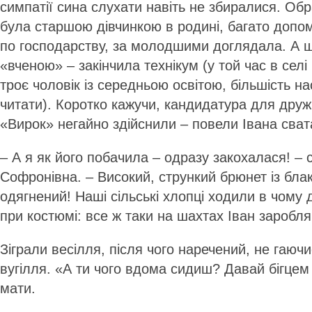
симпатії сина слухати навіть не збиралися. Об
була старшою дівчинкою в родині, багато допо
по господарству, за молодшими доглядала. А 
«вченою» – закінчила технікум (у той час в сел
троє чоловік із середньою освітою, більшість н
читати). Коротко кажучи, кандидатура для друж
«Вирок» негайно здійснили – повели Івана сват
– А я як його побачила – одразу закохалася! – 
Софронівна. – Високий, стрункий брюнет із бла
одягнений! Наші сільські хлопці ходили в чому 
при костюмі: все ж таки на шахтах Іван заробля
Зіграли весілля, після чого наречений, не гаюч
вугілля. «А ти чого вдома сидиш? Давай бігцем 
мати.