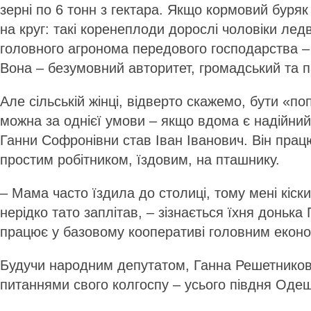
зерні по 6 тонн з гектара. Якщо кормовий буряк
на круг: такі коренеплоди дорослі чоловіки лед
головного агронома передового господарства –
Вона – безумовний авторитет, громадський та п
Але сільській жінці, відверто скажемо, бути «по
можна за однієї умови – якщо вдома є надійний
Ганни Софронівни став Іван Іванович. Він прац
простим робітником, їздовим, на пташнику.
– Мама часто їздила до столиці, тому мені кіс
нерідко тато заплітав, – зізнається їхня донька
працює у базовому кооперативі головним еконо
Будучи народним депутатом, Ганна Решетнико
питаннями свого колгоспу – усього півдня Оде