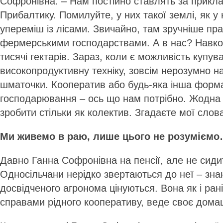
Софронівна. – Нам постійно ставлять за прикл
Прибалтику. Помилуйте, у них такої землі, як у 
упереміш із лісами. Звичайно, там зручніше п
фермерськими господарствами. А в нас? Навкол
тисячі гектарів. Зараз, коли є можливість купув
високопродуктивну техніку, зовсім нерозумно н
шматочки. Кооператив або будь-яка інша форм
господарювання – ось що нам потрібно. Жодна 
зробити стільки як колектив. Згадаєте мої слов
Ми живемо в раю, лише цього не розумієм
Давно Ганна Софронівна на пенсії, але не сиди
Односільчани нерідко звертаються до неї – зна
досвідченого агронома цінуються. Вона як і ран
справами рідного кооперативу, веде своє дома