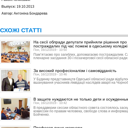
Выпуск:
19.10.2013
Автор:
Антоніна Бондарева
СХОЖІ СТАТТІ
На сесії облради депутати прийняли рішення про 
постраждалих під час пожежі в одеському коледжі
Пон, 16/12/2019 - 10:50
Пам՚ятаємо про загиблих, допомагаємо постраждалим. С
пленарне засідання 30-ї позачергової сесії обласної ради
За високий професіоналізм і самовідданість
Пон, 16/12/2019 - 10:46
У Будинку представництв Одеської обласної ради відбуло
вшанування учасників ліквідації наслідків аварії на Чорно
В защите нуждаются не только дети и осужденны
Пон, 16/12/2019 - 10:42
В преддверии сессии областного совета состоялось зас
комиссии по правам человека, свободе слова и информа
Бойченко.
Професор пише мемуари