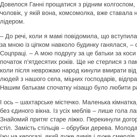
Довелося Ганні прощатися з рідним колгоспом, 
чоловік, у якій вона, комсомолка, вже ставал
лідером.
– До речі, коли я мамі повідомила, що вступил
за мною із ціпком навколо будинку ганялася, – 
Соцпраці. – А мою подругу за це батьки за коси
початок п’ятдесятих років. Ще не стерлися з пам
коли після неврожаю народ кинули вмирати від 
людей з нашого села, міцних господарів, відп
Нашим батькам спочатку нізащо було любити р
І ось – шахтарське містечко. Маленька кімнатка
без єдиного вікна. Із усіх меблів – лише гола л
Знайомий притяг старе ліжко. Перекинули догор
стіл. Замість стільців – обрубки дерева. Молод
їжу на керогазі, який дуже димів і дуже смердів