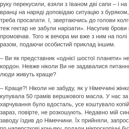
руку перекусили, взяли з Іваном дві сапи – і на
вранці на наряді доповідаю ситуацію з буряком
треба просапати. І, звертаючись до голови колг
теж гектар не забули нарізати». Насупив брови 
промовчав. Того ж вечора ми вже з ним на пол
разом, подаючи особистий приклад іншим.
– Ви як представник «однієї шостої планети» н
кордон. Невже ніколи Ви не задавалися питанн
люди живуть краще?
– Краще?! Ніколи не забуду, як у Німеччині жінк
купувала 50 грамів вершкового масла. У нас за 
харчування було вдосталь, усе коштувало копій
зараз, повірте, не розкошують. Недавно мій син
заводу їздив до Німеччини. Їх прийняли, запрос
по наперсткові коньяку, подали мікроскопічні б