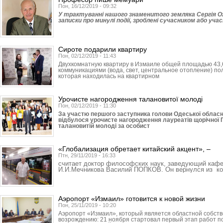
Пон, 16/12/2019 - 09:32
У трактуванні нашого знаменитого земляка Сергія Оже
записки про минулі події, зроблені сучасником або учас
Сироте подарили квартиру
Пон, 02/12/2019 - 11:43
Двухкомнатную квартиру в Измаиле общей площадью 43,
коммуникациями (вода, свет, центральное отопление) по
которая находилась на квартирном
Урочисте нагородження талановитої молоді
Пон, 02/12/2019 - 11:30
За участю першого заступника голови Одеської облас
відбулося урочисте нагородження лауреатів щорічної П
талановитій молоді за особист
«Глобализация обретает китайский акцент», –
Птн, 29/11/2019 - 16:33
считает доктор философских наук, заведующий кафе
И.И.Мечникова Василий ПОПКОВ. Он вернулся из ко
Аэропорт «Измаил» готовится к новой жизни
Пон, 25/11/2019 - 10:20
Аэропорт «Измаил», который является областной собстве
возрождению: 21 ноября стартовал первый этап работ 