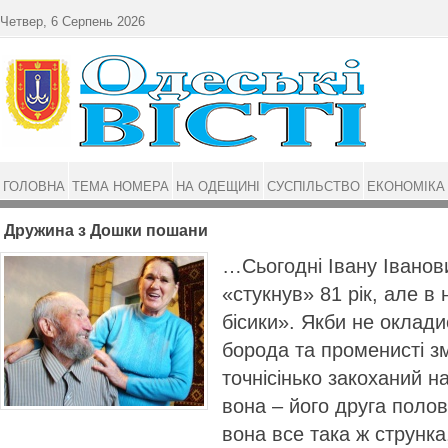
Перейти до основного матеріалу
Четвер, 6 Серпень 2026
ГОЛОВНА
ТЕМА НОМЕРА
НА ОДЕЩИНІ
СУСПІЛЬСТВО
ЕКОНОМІКА
Дружина з Дошки пошани
…Сьогодні Івану Іванов
«стукнув» 81 рік, але в 
бісики». Якби не оклад
борода та променисті з
точнісінько закоханий 
вона – його друга полови
вона все така ж струнка