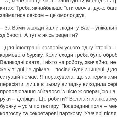
– О, мене про це часто запитують! Молодість т
китах. Треба якнайбільше їсти овочів, дуже баг
займатися сексом – це омолоджує.
– За Вами завжди йшли люди, у Вас – унікальні 
здібності. А тут є якісь рецепти?
– Для ілюстрації розповім усього одну історію. 
кормового буряку. Коли сходи треба було обро
Великодні свята, і ніхто на роботу, звичайно, 
же у ті дні не дрімав – посіви були знищені. Дл
ситуацій немає. Я порахувала, що за термінами
пересіяти, лише в цьому випадку виходила сер
прополювання збігалося із цією ж операцією на 
руки – дефіцит. Що робити? Веліла я ланковому
буряку – усім по гектару. Посередині поля – мен
колгоспу та секретареві парткому. Увечері післ