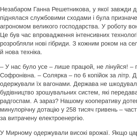
Незабаром Ганна Решетникова, у якої завжди до
піднялася службовими сходами і була признач
агрономом великого господарства. У роботу вон
Це був час впровадження інтенсивних технологі
розробляли нові гібриди. З кожним роком на сел
й нова техніка.
– У нас було усе – лише працюй, не лінуйся! – 
Софронівна. – Солярка – по 6 копійок за літр. 
одержували їх вагонами. Держава не шкодувал
будівництво зрошувальних систем, які передав
радгоспам. А зараз? Нашому кооперативу доте
минулорічну дотацію у 258 тисяч гривень – час
за витрачену електроенергію.
У Мирному одержували високі врожаї. Якщо цар