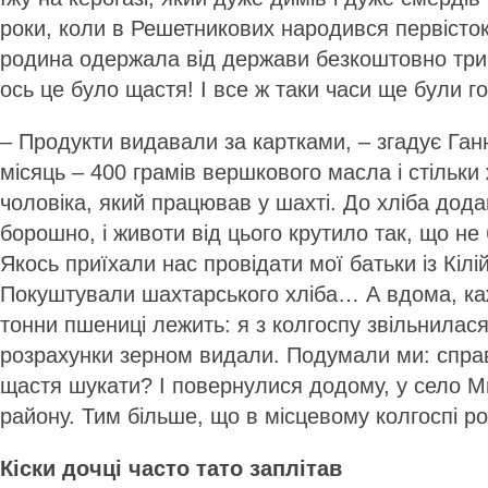
роки, коли в Решетникових народився первісто
родина одержала від держави безкоштовно три
ось це було щастя! І все ж таки часи ще були 
– Продукти видавали за картками, – згадує Ган
місяць – 400 грамів вершкового масла і стільки 
чоловіка, який працював у шахті. До хліба дод
борошно, і животи від цього крутило так, що не 
Якось приїхали нас провідати мої батьки із Кілі
Покуштували шахтарського хліба… А вдома, каж
тонни пшениці лежить: я з колгоспу звільнилася
розрахунки зерном видали. Подумали ми: справд
щастя шукати? І повернулися додому, у село Ми
району. Тим більше, що в місцевому колгоспі ро
Кіски дочці часто тато заплітав