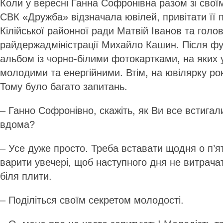
Коли у вересні Ганна Софронівна разом зі свої
СВК «Дружба» відзначала ювілей, привітати її 
Кілійської районної ради Матвій Іванов та голо
райдержадміністрації Михайло Кашин. Після ф
альбом із чорно-білими фотокартками, на яких 
молодими та енергійними. Втім, на ювілярку р
Тому було багато запитань.
– Ганно Софронівно, скажіть, як Ви все встигали?
вдома?
– Усе дуже просто. Треба вставати щодня о п’ят
варити увечері, щоб наступного дня не витрача
біля плити.
– Поділіться своїм секретом молодості.