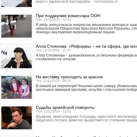
ворот» украинской Бессарабии – состоялось п
При поддержке комиссара ООН
Пон, 25/11/2019 - 10:14
В ряду актуальных вопросов, решением которых за
организация Общества Красного Креста Украины, с
помощи внутренне перемещённым лицам,
Алла Стоянова: «Реформы – не та сфера, где мо
Чтв, 21/11/2019 - 11:15
Алла Стоянова - руководитель успешного фермерско
созданного её отцом.
На виставку приходять за красою
Чтв, 21/11/2019 - 09:24
В Ізмаїлі на території Чкаловського скверу (Комишов
виставка-ярмарок кроликів, голубів і сільськогоспод
Судьбы армейской повороты
Пон, 11/11/2019 - 10:53
Шумная, многолюдная площадь одесского железнодо
людского потока заметно выделяются степенно выш