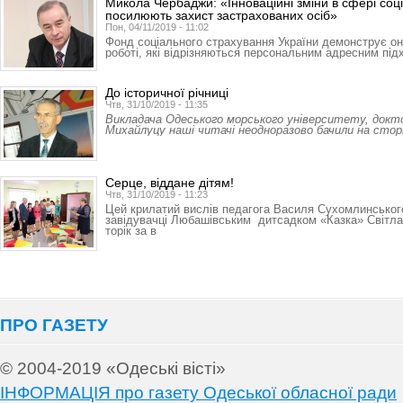
Микола Чербаджи: «Інноваційні зміни в сфері соц
посилюють захист застрахованих осіб»
Пон, 04/11/2019 - 11:02
Фонд соціального страхування України демонструє оно
роботі, які відрізняються персональним адресним пі
До історичної річниці
Чтв, 31/10/2019 - 11:35
Викладача Одеського морського університету, докт
Михайлуцу наші читачі неодноразово бачили на стор
Серце, віддане дітям!
Чтв, 31/10/2019 - 11:23
Цей крилатий вислів педагога Василя Сухомлинськог
завідувачці Любашівським дитсадком «Казка» Світлан
торік за в
ПРО ГАЗЕТУ
© 2004-2019 «Одеські вісті»
ІНФОРМАЦІЯ про газету Одеської обласної ради