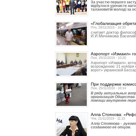
За участю першого заст
відбулося урочисте наго
талановитій молоді за о
«Глобализация обрета
Птн, 29/11/2019 - 16:33
считает доктор филосо
И.И.Мечникова Василий
Аэропорт «Измаил» го
Пон, 25/11/2019 - 10:20
Аэропорт «Измаил», кото
возрождению: 21 ноября 
ворот» украинской Бесса
При поддержке комис
Пон, 25/11/2019 - 10:14
В ряду актуальных воп
организация Общества 
помощи внутренне пер
Алла Стоянова: «Рефо
Чтв, 21/11/2019 - 11:15
Алла Стоянова - руков
созданного её отцом.