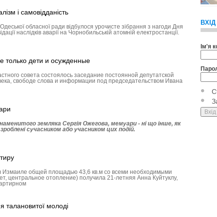
лізм і самовідданість
ВХІД
Одеської обласної ради відбулося урочисте зібрання з нагоди Дня
ідації наслідків аварії на Чорнобильській атомній електростанції.
Ім'я 
е только дети и осужденные
Паро
астного совета состоялось заседание постоянной депутатской
века, свободе слова и информации под председательством Ивана
С
З
ари
аменитого земляка Сергія Ожегова, мемуари - ні що інше, як
, зроблені сучасником або учасником цих подій.
тиру
в Измаиле общей площадью 43,6 кв.м со всеми необходимыми
ет, центральное отопление) получила 21-летняя Анна Куйтуклу,
вартирном
я талановитої молоді