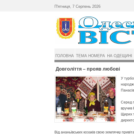
Перейти до основного матеріалу
П'ятниця, 7 Серпень 2026
ГОЛОВНА
ТЕМА НОМЕРА
НА ОДЕЩИНІ
Довголіття – прояв любові
У турбо
народже
Панасі
Серед п
вручив 
Щирих т
директо
Від ананьївських козаків свою землячку привіт