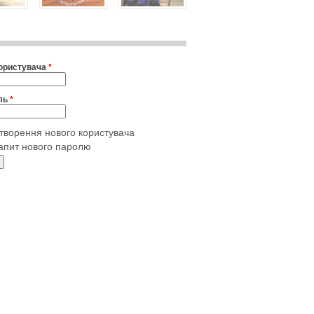
користувача
*
ль
*
творення нового користувача
апит нового паролю