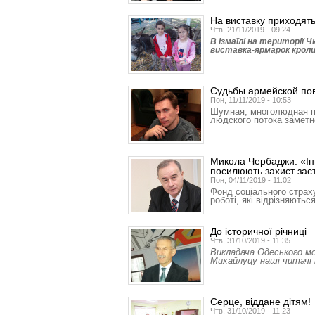
На виставку приходят
Чтв, 21/11/2019 - 09:24
В Ізмаїлі на території 
виставка-ярмарок кролик
Судьбы армейской по
Пон, 11/11/2019 - 10:53
Шумная, многолюдная п
людского потока замет
Микола Чербаджи: «Інн
посилюють захист зас
Пон, 04/11/2019 - 11:02
Фонд соціального страху
роботі, які відрізняют
До історичної річниці
Чтв, 31/10/2019 - 11:35
Викладача Одеського м
Михайлуцу наші читачі 
Серце, віддане дітям!
Чтв, 31/10/2019 - 11:23