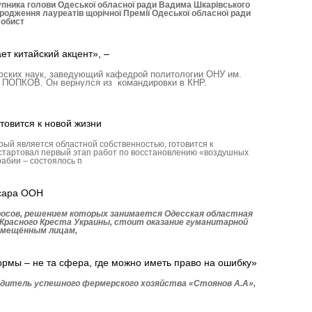
упника голови Одеської обласної ради Вадима Шкарівського
родження лауреатів щорічної Премії Одеської обласної ради
собист
ет китайский акцент», –
фских наук, заведующий кафедрой политологии ОНУ им.
 ПОПКОВ. Он вернулся из командировки в КНР.
товится к новой жизни
рый является областной собственностью, готовится к
стартовал первый этап работ по восстановлению «воздушных
рабии – состоялось п
сара ООН
росов, решением которых занимается Одесская областная
Красного Креста Украины, стоит оказание гуманитарной
емещённым лицам,
рмы – не та сфера, где можно иметь право на ошибку»
одитель успешного фермерского хозяйства «Стоянов А.А»,