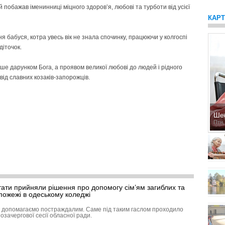
 побажав іменинниці міцного здоров’я, любові та турботи від усієї
КАР
я бабуся, котра увесь вік не знала спочинку, працюючи у колгоспі
діточок.
ше дарунком Бога, а проявом великої любові до людей і рідного
від славних козаків-запорожців.
Ше
Птн,
тати прийняли рішення про допомогу сім’ям загиблих та
пожежі в одеському коледжі
, допомагаємо постраждалим. Саме під таким гаслом проходило
озачергової сесії обласної ради.