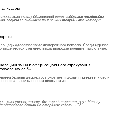
ь за красою
Чкаловського скверу (Комишовий ринок) відбулася традиційна
ів, голубів і сільськогосподарських тварин - вже четверт
вороты
лощадь одесского железнодорожного вокзала. Среди бурного
но выделяются степенно вышагивающие военные патрульные.
оваційні зміни в сфері соціального страхування
трахованих осіб»
вання України демонструє оновлені підходи і принципи у своїй
ься персональним адресним підходом до
орського університету, доктора історичних наук Миколу
неодноразово бачили на сторінках газети «Од