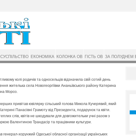
СУСПІЛЬСТВО
ЕКОНОМІКА
КОЛОНКА ОВ
ГІСТЬ ОВ
ЗА ПОЛУДНЕМ 
тливому колі родичів та односельців відзначила свій сотий день
ння жителька села Новогеоргіївки Ананьївського району Катерина
вна Мороз.
ерших привітав ювілярку сільський голова Микола Кучерявий, який
Катерині Панасівні Грамоту від Президента, подарунок та квіти.
еплих слів, квітів не шкодували для довгожительки учні разом з
ркою Валентиною Трандасір та працівники культури.
ав генерал-хорунжий Одеської обласної організації українських