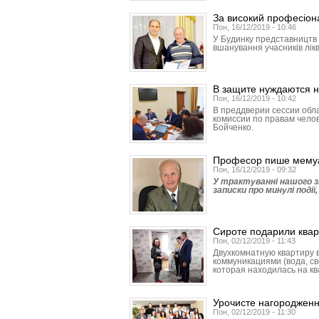
За високий професіона
Пон, 16/12/2019 - 10:46
У Будинку представництв 
вшанування учасників лікв
В защите нуждаются н
Пон, 16/12/2019 - 10:42
В преддверии сессии обл
комиссии по правам чело
Бойченко.
Професор пише мему
Пон, 16/12/2019 - 09:32
У трактуванні нашого зн
записки про минулі події
Сироте подарили квар
Пон, 02/12/2019 - 11:43
Двухкомнатную квартиру 
коммуникациями (вода, св
которая находилась на к
Урочисте нагородженн
Пон, 02/12/2019 - 11:30