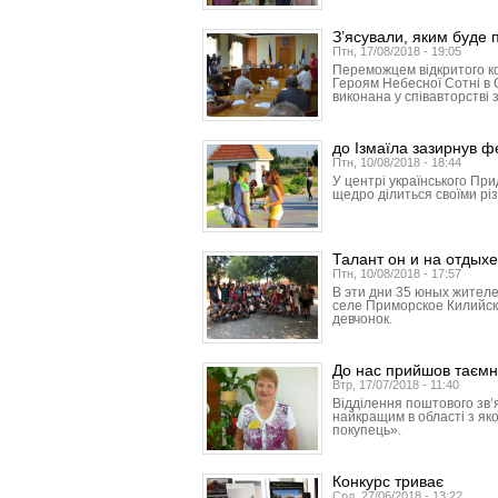
З’ясували, яким буде 
Птн, 17/08/2018 - 19:05
Переможцем відкритого к
Героям Небесної Сотні в 
виконана у співавторстві 
до Ізмаїла зазирнув 
Птн, 10/08/2018 - 18:44
У центрі українського Пр
щедро ділиться своїми рі
Талант он и на отдыхе
Птн, 10/08/2018 - 17:57
В эти дни 35 юных жителе
селе Приморское Килийск
девчонок.
До нас прийшов таємн
Втр, 17/07/2018 - 11:40
Відділення поштового зв
найкращим в області з як
покупець».
Конкурс триває
Срд, 27/06/2018 - 13:22