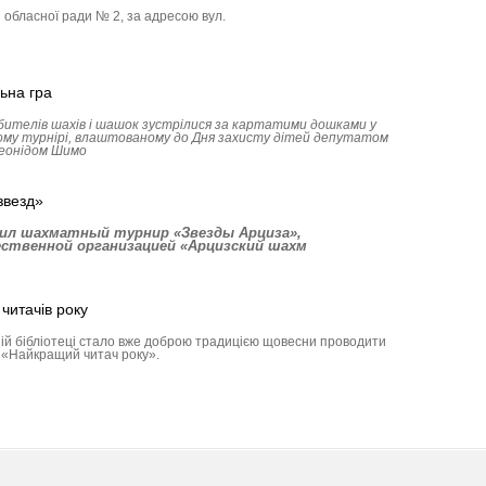
і обласної ради № 2, за адресою вул.
ьна гра
ителів шахів і шашок зустрілися за картатими дошками у
ому турнірі, влаштованому до Дня захисту дітей депутатом
Леонідом Шимо
звезд»
одил шахматный турнир «Звезды Арциза»,
ственной организацией «Арцизский шахм
читачів року
ій бібліотеці стало вже доброю традицією щовесни проводити
 «Найкращий читач року».