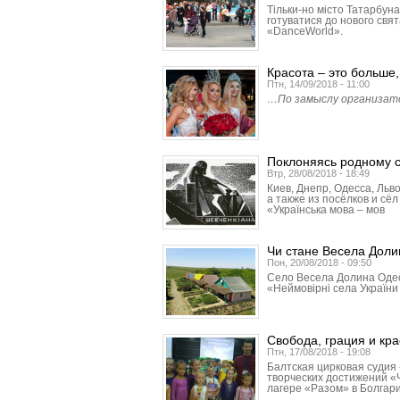
Тільки-но місто Татарбун
готуватися до нового свят
«DanceWorld».
Красота – это больше
Птн, 14/09/2018 - 11:00
…По замыслу организатор
Поклоняясь родному 
Втр, 28/08/2018 - 18:49
Киев, Днепр, Одесса, Льво
а также из посёлков и с
«Українська мова – мов
Чи стане Весела Доли
Пон, 20/08/2018 - 09:50
Село Весела Долина Одесь
«Неймовірні села України 
Свобода, грация и кра
Птн, 17/08/2018 - 19:08
Балтская цирковая судия
творческих достижений «Ч
лагере «Разом» в Болгар