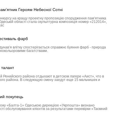
пам’ятник Героям Небесної Сотні
онкурсу на кращу проектну пропозицію спорудження пам’ятника
Одеській області стала скульптурна композиція номер «212014»,
зас
фестиваль фарб
идунав’я влітку спостерігається справжнє буяння фарб - природа
знокольоровими багатствами.
 талант
й Ренийского района отдыхают в детском лагере «Аист», что в
ого района. В следующую смену заедут еще 15 мальчишек и
ий покупець
’язку «Балта-1» Одеською дирекцією «Укрпошта» визнано
ості обслуговування клієнтів за результатами перевірки «Таємний