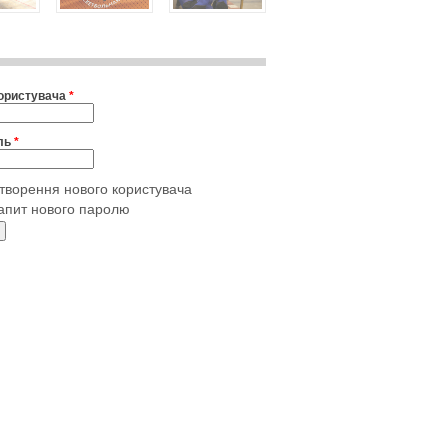
користувача
*
ль
*
творення нового користувача
апит нового паролю