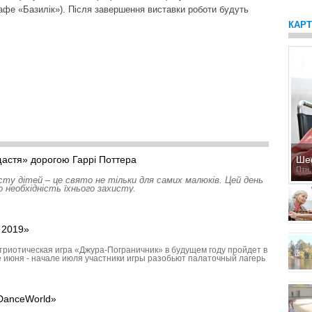
кафе «Базилік»). Після завершення виставки роботи будуть
КАР
астя» дорогою Гаррі Поттера
Ше
Птн,
ту дітей – це свято не тільки для самих малюків. Цей день
о необхідність їхнього захисту.
 2019»
триотическая игра «Джура-Пограничник» в будущем году пройдет в
е июня - начале июля участники игры разобьют палаточный лагерь
«DanceWorld»