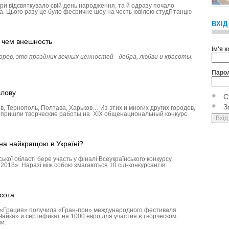
ари відсвяткувало свій день народження, та й одразу почало
а. Цього разу це було феєричне шоу на честь ювілею студії танцю
ВХІД
, чем внешность
Ім'я 
ов, это праздник вечных ценностей - добра, любви и красоты.
Паро
слову
С
З
в, Тер­нополь, Полтава, Харьков… Из этих и многих других городов,
ёл пришли творческие работы на ХIХ общенациональный конкурс
на найкращою в Україні?
кої області бере участь у фіналі Всеукраїнського конкурсу
2018». Наразі між собою змагаються 10 сіл-конкурсантів.
сота
 «Грация» получила «Гран-при» международного фестиваля
айка» и сертификат на 1000 евро для участия в творческом
ии.