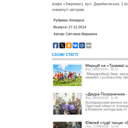
(кафе «Закрома»), вул. Дерибасівська, 1 (
повернуті авторам.
Рубрика:
Конкурси
Выпуск:
27.12.2014
Автор:
Світлана Маршина
СХОЖІ СТАТТІ
Мерщій на «Трамваї щ
Втр, 28/05/2019 - 18:23
Міжнародний день захис
нагадує суспільству пр
«Джура-Пограничник -
Втр, 18/09/2018 - 11:45
Всеукраинская военно-па
Одесской области: в конц
в Измаиле неподалеку от
Ювілей студії танцю 
Пон, 17/09/2018 - 12:06