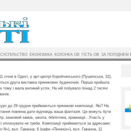
СУСПІЛЬСТВО
ЕКОНОМІКА
КОЛОНКА ОВ
ГІСТЬ ОВ
ЗА ПОЛУДНЕМ 
11 січня в Одесі, у арт-центрі Коробчинського (Пушкінська, 32),
еться друга виставка пряникових будиночків. Перша пройшла
ік тому і мала великий успіх. На ній побувало понад 2 тисячі
вачів.
курс до 29 грудня приймаються пряникові композиції. Які? На
итання повинна дати відповідь ваша фантазія. Це можуть бути
атр, казковий замок, школа, бібліотека, крамниця…Участь у
сі оплачувати не треба. Композиції приймаються за адресами:
N»), вул. Гаванна, 6 (кафе «Піноккіо»), вул. Гаванна, 11