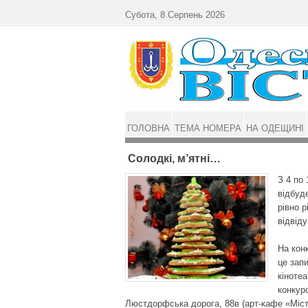
Перейти до основного матеріалу
Субота, 8 Серпень 2026
ГОЛОВНА
ТЕМА НОМЕРА
НА ОДЕЩИНІ
Солодкі, м’ятні…
З 4 по 
відбуд
рівно р
відвіду
На кон
це зап
кіноте
конкур
Люстдорфська дорога, 88в (арт-кафе «Місто 