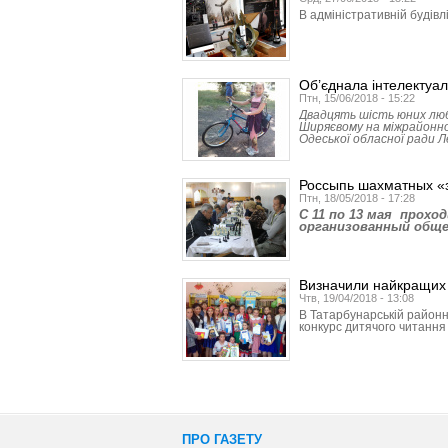
В адміністративній будівл
Об’єднала інтелектуал
Птн, 15/06/2018 - 15:22
Двадцять шість юних люб
Ширяєвому на міжрайонн
Одеської обласної ради 
Россыпь шахматных «
Птн, 18/05/2018 - 17:28
C 11 по 13 мая прох
организованный обще
Визначили найкращих 
Чтв, 19/04/2018 - 13:08
В Татарбунарській районн
конкурс дитячого читання
ПРО ГАЗЕТУ