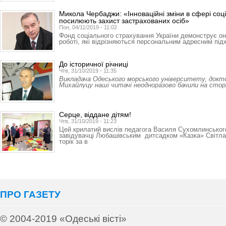
Микола Чербаджи: «Інноваційні зміни в сфері соц
посилюють захист застрахованих осіб»
Пон, 04/11/2019 - 11:02
Фонд соціального страхування України демонструє оно
роботі, які відрізняються персональним адресним пі
До історичної річниці
Чтв, 31/10/2019 - 11:35
Викладача Одеського морського університету, докт
Михайлуцу наші читачі неодноразово бачили на стор
Серце, віддане дітям!
Чтв, 31/10/2019 - 11:23
Цей крилатий вислів педагога Василя Сухомлинськог
завідувачці Любашівським дитсадком «Казка» Світлан
торік за в
ПРО ГАЗЕТУ
© 2004-2019 «Одеські вісті»