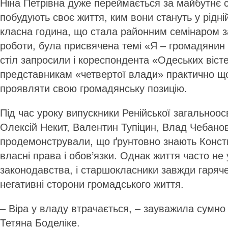
Ніна Петрівна дуже переймається за майбутнє с
побудують своє життя, ким вони стануть у рідні
класна година, що стала районним семінаром за
роботи, була присвячена темі «Я – громадянин 
стіл запросили і кореспондента «Одеських вісте
представникам «четвертої влади» практично щ
проявляти свою громадянську позицію.
Під час уроку випускники Ренійської загальноо
Олексій Некит, Валентин Тупіцин, Влад Чебанов
продемонстрували, що ґрунтовно знають Консти
власні права і обов’язки. Однак життя часто не
законодавства, і старшокласники завжди гаряч
негативні сторони громадського життя.
– Віра у владу втрачається, – зауважила сумно 
Тетяна Боделіке.