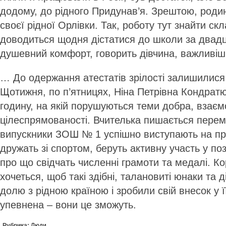
додому, до рідного Придунав’я. Зрештою, роди
своєї рідної Орлівки. Так, роботу тут знайти скл
доводиться щодня дістатися до школи за двадц
душевний комфорт, говорить дівчина, важливіш
… До одержання атестатів зрілості залишилися л
Щотижня, по п’ятницях, Ніна Петрівна Кондрат
годину, на якій порушуються теми добра, взаєм
цілеспрямованості. Вчителька пишається перемо
випускники ЗОШ № 1 успішно виступають на пр
дружать зі спортом, беруть активну участь у по
про що свідчать численні грамоти та медалі. К
хочеться, щоб такі здібні, талановиті юнаки та 
долю з рідною країною і зробили свій внесок у ї
упевнена – вони це зможуть.
Рубрика:
Люди