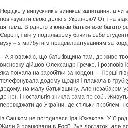
Нерідко у випускників виникає запитання: а чи 
пов’язувати свою долю з Україною? От і на від
ця тема. В одного з юнаків батьки вже багато р
Європі, і він у подальшому бачить себе студен
вузу – з майбутнім працевлаштуванням за кор
– А я вважаю, що батьківщина там, де живе тво
висновку дійшов Олександр Гречко, і розповів і
яка поїхала на заробітки за кордон. – Перші пі
телефонувала додому щодня і плакала в трубку 
додому, на малу батьківщину. Але незабаром у
до неї, і ностальгія зникла сама по собі. Живуть
переїжджати до України, де стільки проблем, н
Із Сашком не погодилася Іра Южакова. У її род
Жили й працювали в Росії, був достаток, але в