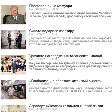
Професор пише мемуари
Пон, 16/12/2019 - 09:32
У трактуванні нашого знаменитого земляка Сергія Оже
записки про минулі події, зроблені сучасником або учас
Сироте подарили квартиру
Пон, 02/12/2019 - 11:43
Двухкомнатную квартиру в Измаиле общей площадью 43,
коммуникациями (вода, свет, центральное отопление) по
которая находилась на квартирном
Урочисте нагородження талановитої молоді
Пон, 02/12/2019 - 11:30
За участю першого заступника голови Одеської облас
відбулося урочисте нагородження лауреатів щорічної П
талановитій молоді за особист
«Глобализация обретает китайский акцент», –
Птн, 29/11/2019 - 16:33
считает доктор философских наук, заведующий кафе
И.И.Мечникова Василий ПОПКОВ. Он вернулся из ко
Аэропорт «Измаил» готовится к новой жизни
Пон, 25/11/2019 - 10:20