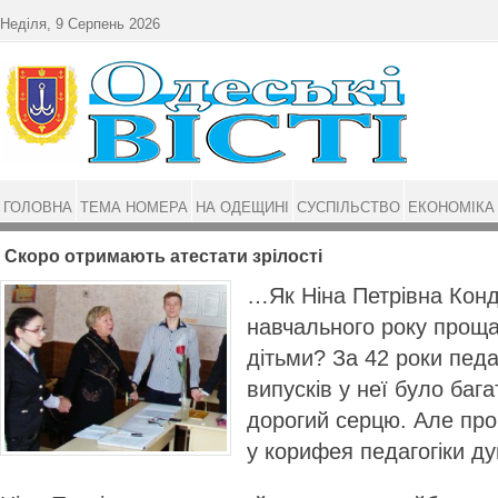
Перейти до основного матеріалу
Неділя, 9 Серпень 2026
ГОЛОВНА
ТЕМА НОМЕРА
НА ОДЕЩИНІ
СУСПІЛЬСТВО
ЕКОНОМІКА
Скоро отримають атестати зрілості
…Як Ніна Петрівна Конд
навчального року проща
дітьми? За 42 роки педаг
випусків у неї було бага
дорогий серцю. Але про 
у корифея педагогіки д