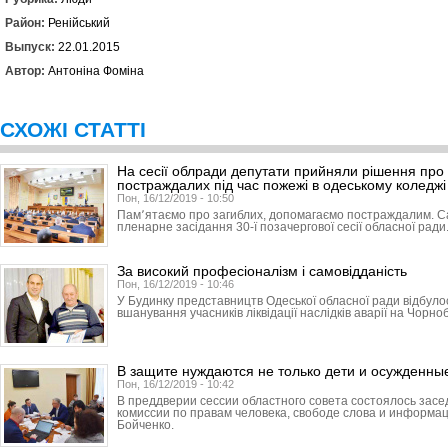
Район:
Ренійський
Выпуск:
22.01.2015
Автор:
Антоніна Фоміна
СХОЖІ СТАТТІ
На сесії облради депутати прийняли рішення про 
постраждалих під час пожежі в одеському коледжі
Пон, 16/12/2019 - 10:50
Пам՚ятаємо про загиблих, допомагаємо постраждалим. С
пленарне засідання 30-ї позачергової сесії обласної ради
За високий професіоналізм і самовідданість
Пон, 16/12/2019 - 10:46
У Будинку представництв Одеської обласної ради відбуло
вшанування учасників ліквідації наслідків аварії на Чорно
В защите нуждаются не только дети и осужденны
Пон, 16/12/2019 - 10:42
В преддверии сессии областного совета состоялось зас
комиссии по правам человека, свободе слова и информа
Бойченко.