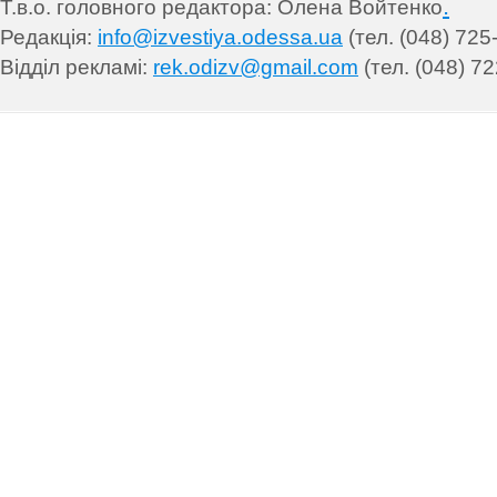
.
Т.в.о. головного редактора: Олена Войтенко
Редакція:
info@izvestiya.odessa.ua
(тел. (048) 725
Відділ рекламі:
rek.odizv@gmail.com
(тел. (048) 72