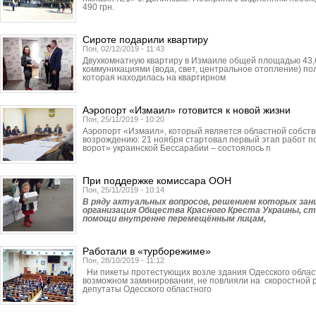
490 грн.
Сироте подарили квартиру
Пон, 02/12/2019 - 11:43
Двухкомнатную квартиру в Измаиле общей площадью 43,
коммуникациями (вода, свет, центральное отопление) по
которая находилась на квартирном
Аэропорт «Измаил» готовится к новой жизни
Пон, 25/11/2019 - 10:20
Аэропорт «Измаил», который является областной собстве
возрождению: 21 ноября стартовал первый этап работ 
ворот» украинской Бессарабии – состоялось п
При поддержке комиссара ООН
Пон, 25/11/2019 - 10:14
В ряду актуальных вопросов, решением которых за
организация Общества Красного Креста Украины, с
помощи внутренне перемещённым лицам,
Работали в «турборежиме»
Пон, 28/10/2019 - 11:12
Ни пикеты протестующих возле здания Одесского облас
возможном заминировании, не повлияли на скоростной р
депутаты Одесского областного