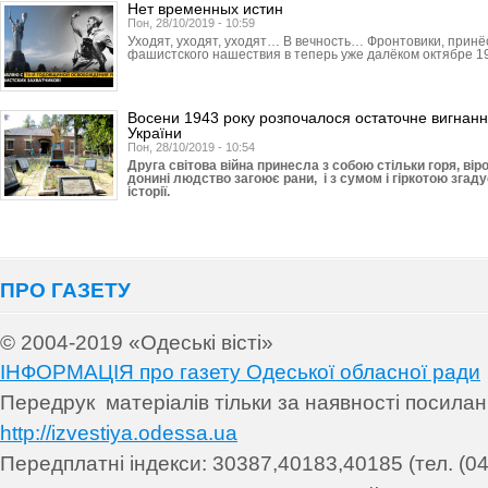
Нет временных истин
Пон, 28/10/2019 - 10:59
Уходят, уходят, уходят… В вечность… Фронтовики, прин
фашистского нашествия в теперь уже далёком октябре 19
Восени 1943 року розпочалося остаточне вигнання
України
Пон, 28/10/2019 - 10:54
Друга світова війна принесла з собою стільки горя, ві
донині людство загоює рани, і з сумом і гіркотою згадує
історії.
ПРО ГАЗЕТУ
© 2004-2019 «Одеські вісті»
ІНФОРМАЦІЯ про газету Одеської обласної ради
Передрук матеріалів т
ільки за наявності посила
http://izvestiya.odessa.ua
Передплатні індекси: 30
387,40183,40185 (тел. (04