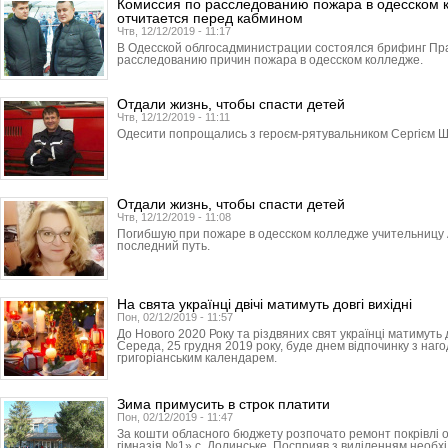
Комиссия по расследованию пожара в одесском 
отчитается перед кабмином
Чтв, 12/12/2019 - 11:17
В Одесской облгосадми­нист­рации состоялся брифинг Пр
расследованию причин пожара в одесском колледже.
Отдали жизнь, чтобы спасти детей
Чтв, 12/12/2019 - 11:11
Одесити попрощались з героєм-рятувальником Сергієм Ш
Отдали жизнь, чтобы спасти детей
Чтв, 12/12/2019 - 11:08
Погибшую при пожаре в одесском колледже учительницу 
последний путь.
На свята українці двічі матимуть довгі вихідні
Пон, 02/12/2019 - 11:57
До Нового 2020 Року та різдвяних свят українці матимуть 
Середа, 25 грудня 2019 року, буде днем відпочинку з наг
григоріанським календарем.
Зима примусить в строк платити
Пон, 02/12/2019 - 11:47
За кошти обласного бюджету розпочато ремонт покрівлі оп
гімназія №1» с. Долинське. Посприяв з виділенням необхі