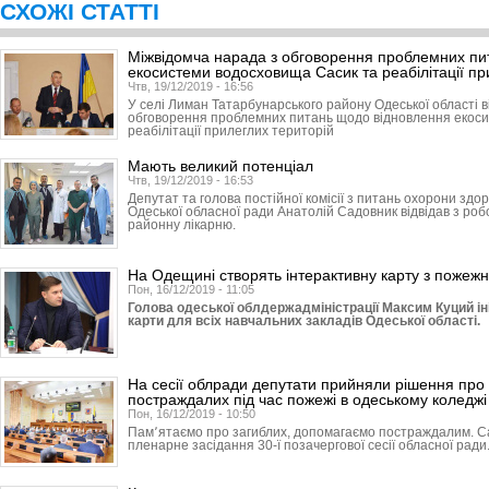
СХОЖІ СТАТТІ
Міжвідомча нарада з обговорення проблемних пи
екосистеми водосховища Сасик та реабілітації пр
Чтв, 19/12/2019 - 16:56
У селі Лиман Татарбунарського району Одеської області в
обговорення проблемних питань щодо відновлення екос
реабілітації прилеглих територій
Мають великий потенціал
Чтв, 19/12/2019 - 16:53
Депутат та голова постійної комісії з питань охорони здор
Одеської обласної ради Анатолій Садовник відвідав з ро
районну лікарню.
На Одещині створять інтерактивну карту з пожежн
Пон, 16/12/2019 - 11:05
Голова одеської облдержадміністрації Максим Куций ін
карти для всіх навчальних закладів Одеської області.
На сесії облради депутати прийняли рішення про 
постраждалих під час пожежі в одеському коледжі
Пон, 16/12/2019 - 10:50
Пам՚ятаємо про загиблих, допомагаємо постраждалим. С
пленарне засідання 30-ї позачергової сесії обласної ради