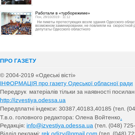
Работали в «турборежиме»
Пон, 28/10/2019 - 11:12
Ни пикеты протестующих возле здания Одесского облас
возможном заминировании, не повлияли на скоростной р
депутаты Одесского областного
ПРО ГАЗЕТУ
© 2004-2019 «Одеські вісті»
ІНФОРМАЦІЯ про газету Одеської обласної ради
Передрук матеріалів т
ільки за наявності посила
http://izvestiya.odessa.ua
Передплатні індекси: 30
387,40183,40185 (тел. (04
.
Т.в.о. головного редактора: Олена Войтенко
Редакція:
info@izvestiya.odessa.ua
(тел. (048) 725
Відділ рекламі:
rek.odizv@gmail.com
(тел. (048) 72