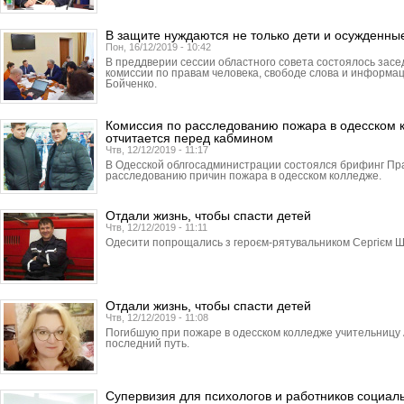
В защите нуждаются не только дети и осужденны
Пон, 16/12/2019 - 10:42
В преддверии сессии областного совета состоялось зас
комиссии по правам человека, свободе слова и информа
Бойченко.
Комиссия по расследованию пожара в одесском 
отчитается перед кабмином
Чтв, 12/12/2019 - 11:17
В Одесской облгосадми­нист­рации состоялся брифинг Пр
расследованию причин пожара в одесском колледже.
Отдали жизнь, чтобы спасти детей
Чтв, 12/12/2019 - 11:11
Одесити попрощались з героєм-рятувальником Сергієм Ш
Отдали жизнь, чтобы спасти детей
Чтв, 12/12/2019 - 11:08
Погибшую при пожаре в одесском колледже учительницу 
последний путь.
Супервизия для психологов и работников социа