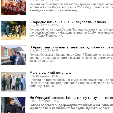
Чтв, 19/12/2019 - 17:06
Инициатором конкурса является народный депутат Укра
Украины Антон Киссе, который в 2002 году предложил пр
ежегодный конкурс «Человек год
«Народне визнання 2019»: лауреатів названо
Чтв, 19/12/2019 - 17:04
Голова обласної ради Сергій Паращенко взяв участь у що
лауреатів рейтингу «Народне визнання 2019», яка традиці
холі «Сади Перемоги».
В Арцизі відкрито навчальний заклад після капре
Чтв, 19/12/2019 - 16:58
Голова Одеської обласної ради Сергій Паращенко відвідав
урочистих заходах з нагоди відкриття після капремонту к
закладу загальної
Мають великий потенціал
Чтв, 19/12/2019 - 16:53
Депутат та голова постійної комісії з питань охорони здор
Одеської обласної ради Анатолій Садовник відвідав з ро
районну лікарню.
На Одещині створять інтерактивну карту з пожежн
Пон, 16/12/2019 - 11:05
Голова одеської облдержадміністрації Максим Куций ін
карти для всіх навчальних закладів Одеської області.