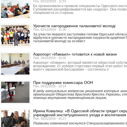
Пон, 02/12/2019 - 11:53
Ее организовали и провели специалисты Одесского инсти
Супервизия расшифровывается как «надзор». Она позв
специалиста со стороны.
Урочисте нагородження талановитої молоді
Пон, 02/12/2019 - 11:30
За участю першого заступника голови Одеської облас
відбулося урочисте нагородження лауреатів щорічної П
талановитій молоді за особист
Аэропорт «Измаил» готовится к новой жизни
Пон, 25/11/2019 - 10:20
Аэропорт «Измаил», который является областной собстве
возрождению: 21 ноября стартовал первый этап работ 
ворот» украинской Бессарабии – состоялось п
При поддержке комиссара ООН
Пон, 25/11/2019 - 10:14
В ряду актуальных вопросов, решением которых за
организация Общества Красного Креста Украины, с
помощи внутренне перемещённым лицам,
Ирина Ковалиш: «В Одесской области грядет се
учреждений институционного ухода и воспитания
Пон, 18/11/2019 - 10:27
Первыми изменения коснутся Специали­зированного д