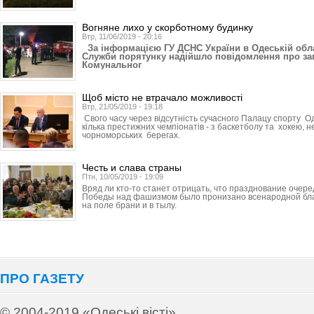
Вогняне лихо у скорботному будинку
Втр, 11/06/2019 - 20:16
За інформацією ГУ ДСНС України в Одеській облас
Служби порятунку надійшло повідомлення про заг
Комунальног
Щоб місто не втрачало можливості
Втр, 21/05/2019 - 19:18
Свого часу через відсутність сучасного Палацу спорту О
кілька престижних чемпіонатів - з баскетболу та хокею, 
чорноморських берегах.
Честь и слава страны
Птн, 10/05/2019 - 19:09
Вряд ли кто-то станет отрицать, что празднование очере
Победы над фашизмом было пронизано всенародной бла
на поле брани и в тылу.
ПРО ГАЗЕТУ
© 2004-2019 «Одеські вісті»