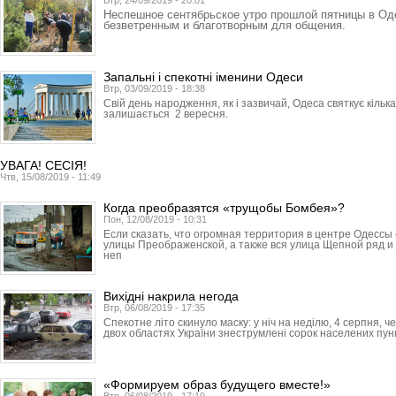
Втр, 24/09/2019 - 20:01
Неспешное сентябрьское утро прошлой пятницы в О
безветренным и благотворным для общения.
Запальні і спекотні іменини Одеси
Втр, 03/09/2019 - 18:38
Свій день народження, як і зазвичай, Одеса святкує кільк
залишається 2 вересня.
УВАГА! СЕСІЯ!
Чтв, 15/08/2019 - 11:49
Когда преобразятся «трущобы Бомбея»?
Пон, 12/08/2019 - 10:31
Если сказать, что огромная территория в центре Одессы
улицы Преображенской, а также вся улица Щепной ряд и
неп
Вихідні накрила негода
Втр, 06/08/2019 - 17:35
Спекотне літо скинуло маску: у ніч на неділю, 4 серпня, 
двох областях України знеструмлені сорок населених пункт
«Формируем образ будущего вместе!»