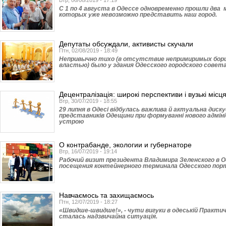
Втр, 06/08/2019 - 17:19
С 1 по 4 августа в Одессе одновременно прошли дв
которых уже невозможно представить наш город.
Депутаты обсуждали, активисты скучали
Птн, 02/08/2019 - 18:49
Непривычно тихо (в отсутствие непримиримых борц
властью) было у здания Одесского городского совета
Децентралізація: широкі перспективи і вузькі місц
Втр, 30/07/2019 - 18:55
29 липня в Одесі відбулась важлива й актуальна диск
представників Одещини при формуванні нового адмі
устрою
О контрабанде, экологии и губернаторе
Втр, 16/07/2019 - 19:14
Рабочий визит президента Владимира Зе­ленского в О
посещения контейнерного терминала Одесского порт
Навчаємось та захищаємось
Птн, 12/07/2019 - 18:27
«Швидше-швидше!», - чути вигуки в одеській Практичні
сталась надзвичайна ситуація.