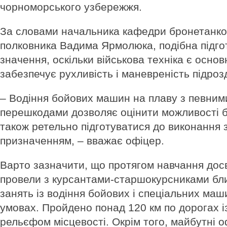
чорноморського узбережжя.
За словами начальника кафедри бронетанков
полковника Вадима Ярмолюка, подібна підго
значення, оскільки військова техніка є осно
забезпечує рухливість і маневреність підрозд
– Водіння бойових машин на плаву з певни
перешкодами дозволяє оцінити можливості 
також ретельно підготуватися до виконання 
призначенням, – вважає офіцер.
Варто зазначити, що протягом навчання досв
провели з курсантами-старшокурсниками бли
занять із водіння бойових і спеціальних ма
умовах. Пройдено понад 120 км по дорогах із
рельєфом місцевості. Окрім того, майбутні 