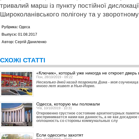
тривалий марш із пункту постійної дислокаці
Широколанівського полігону та у зворотному
Рубрика:
Одеса
Выпуск:
01.08.2017
Автор:
Сергій Даниленко
СХОЖІ СТАТТІ
«Ключик», который уже никогда не откроет дверь в
Пон, 28/10/2019 - 09:22
Несколько дней назад позвонила Дина - моя соученица
много лет живет в Нью-Йорке.
Одесса, которую мы поломали
Чтв, 10/10/2019 - 10:31
Откровенно грустное состояние архитектурных памят
воспринимается нами как данность, а не как досадно
оплошность со стороны коммунальных слу
Если одесситы захотят