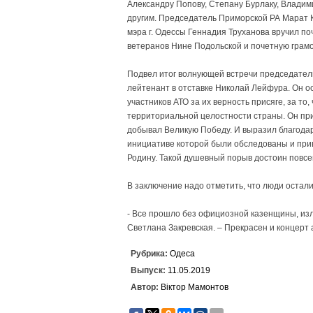
Александру Попову, Степану Бурлаку, Владим
другим. Председатель Приморской РА Марат К
мэра г. Одессы Геннадия Труханова вручил п
ветеранов Нине Подольской и почетную грам
Подвел итог волнующей встречи председател
лейтенант в отставке Николай Лейфура. Он о
участников АТО за их верность присяге, за т
территориальной целостности страны. Он приз
добывал Великую Победу. И выразил благодар
инициативе которой были обследованы и прив
Родину. Такой душевный порыв достоин повс
В заключение надо отметить, что люди остал
- Все прошло без официозной казенщины, изл
Светлана Закревская. – Прекрасен и концерт
Рубрика:
Одеса
Выпуск:
11.05.2019
Автор:
Віктор Мамонтов