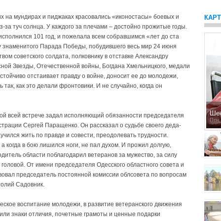
х на мундирах и пиджаках красовались «иконостасы» боевых и
КАР
-за туч солнца. У каждого за плечами – достойно прожитые годы.
исполнился 101 год, и пожелала всем собравшимся «лет до ста
ику знаменитого Парада Победы, побудившего весь мир 24 июня
вом советского солдата, полковнику в отставке Александру
асной Звезды, Отечественной войны, Богдана Хмельницкого, медали
астойчиво отстаивает правду о войне, доносит ее до молодежи,
так, как это делали фронтовики. И не случайно, когда он
Ше
рой всей встрече задал исполняющий обязанности председателя
Птн,
трации Сергей Паращенко. Он рассказал о судьбе своего деда-
аучился жить по правде и совести, преодолевать трудности.
а когда в бою лишился ноги, не пал духом. И прожил долгую,
одитель области поблагодарил ветеранов за мужество, за силу
 головой. От имени председателя Одесского областного совета и
вовал председатель постоянной комиссии облсовета по вопросам
толий Садовник.
еское воспитание молодежи, в развитие ветеранского движения
или знаки отличия, почетные грамоты и ценные подарки