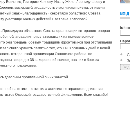
иру Вовченко, Григорию Колчеву, Ивану Жиле, Леониду Швецу и
оролев, высказав благодарность участникам приема, от имени
очетный знак «Благодарность» секретарю областного Совета
ВХІД
оту участнице боевых действий Светлане Холоповой.
Ім'я 
ь Президиума областного Совета организации ветеранов генерал-
собо поблагодарил присутствовавших на приеме воинов-
Паро
о, что они преданы боевым традициям фронтовиков при отстаивании
вал свято хранить память о тех, кто 1418 огненных дней и ночей
ность ветеранской организации Окнянского района, по
С
едены в порядок 38 захоронений воинов, павших в боях за
З
еместного подражания.
ись довольны проявленной о них заботой.
ишней патетики, - отметила активист ветеранского движения
 артистов Одесской государственной филармонии. Всем спасибо!