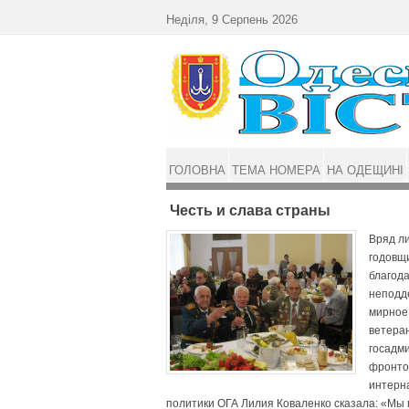
Перейти до основного матеріалу
Неділя, 9 Серпень 2026
ГОЛОВНА
ТЕМА НОМЕРА
НА ОДЕЩИНІ
Честь и слава страны
Вряд ли
годовщ
благода
неподде
мирное
ветера
госадм
фронтов
интерн
политики ОГА Лилия Коваленко сказала: «Мы 