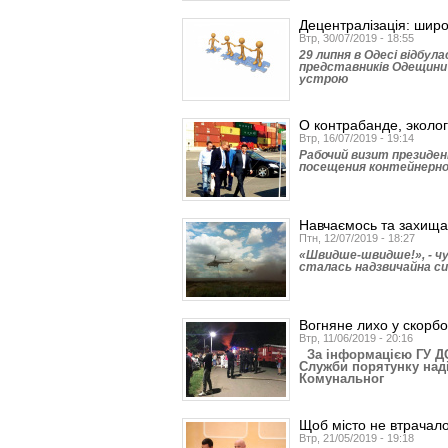
Децентралізація: широк
Втр, 30/07/2019 - 18:55
29 липня в Одесі відбул
представників Одещини
устрою
О контрабанде, эколо
Втр, 16/07/2019 - 19:14
Рабочий визит президен
посещения контейнерно
Навчаємось та захищ
Птн, 12/07/2019 - 18:27
«Швидше-швидше!», - чут
сталась надзвичайна си
Вогняне лихо у скорб
Втр, 11/06/2019 - 20:16
За інформацією ГУ ДСН
Служби порятунку над
Комунальног
Щоб місто не втрачал
Втр, 21/05/2019 - 19:18