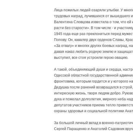
Лица пожилых людей озаряли улыбки. У многи
трудовых наград, лучившихся от вышедшего из
Валентина Словцова известила о том, что ей 
расти без старости». В том числе - и участн
1945 года еще раз преклониться перед мужест
Попову. Он, кавалер двух орденов Славы, Кр
«За отвагу» и многих других боевых наград, н
давая наказ любить родную землю и защищать 
выступил, все стоя устроили герою овацию.
А такой, объединяющий души и сердца, наст
Одесской областной государственной админис
фронтовика, которым гордится и у которого н
Дедушка после ранений возвращался в строй, 
интересную жизнь, творя людям добро. Руков
духа и пожелал долголетия, мирного неба над
депутатов участников приема тепло приветст
охраны здоровья и социальной политики Ана
За большой личный вклад в военно-патриотич
Сергей Паращенко и Анатолий Садовник вруч