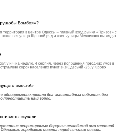
«трущобы Бомбея»?
ая территория в центре Одессы – главный вход рынка «Привоз» с
 также вся улица Щепной ряд и часть улицы Мечникова выглядят
а
ку: у ніч на неділю, 4 серпня, через погіршення погодних умов в
струмлені сорок населених пунктів (в Одеській -25, у Кірово
дущего вместе!»
ссе одновременно прошли два масштабных события, без
о представить наш город.
активисты скучали
сутствие непримиримых борцов с нелюбимой ими местной
 Одесского городского совета перед началом сессии.