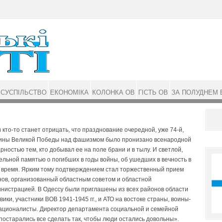
СУСПІЛЬСТВО
ЕКОНОМІКА
КОЛОНКА ОВ
ГІСТЬ ОВ
ЗА ПОЛУДНЕМ 
 кто-то станет отрицать, что празднование очередной, уже 74-й,
ины Великой Победы над фашизмом было пронизано всенародной
рностью тем, кто добывал ее на поле брани и в тылу. И светлой,
льной памятью о погибших в годы войны, об ушедших в вечность в
 время. Ярким тому подтверждением стал торжественный прием
нов, организованный областным советом и областной
инистрацией. В Одессу были приглашены из всех районов области
ики, участники ВОВ 1941-1945 гг., и АТО на востоке страны, воины-
ационалисты. Директор департамента социальной и семейной
постарались все сделать так, чтобы люди остались довольны».