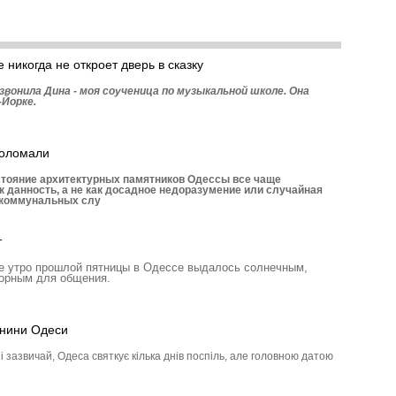
 никогда не откроет дверь в сказку
озвонила Дина - моя соученица по музыкальной школе. Она
-Йорке.
поломали
стояние архитектурных памятников Одессы все чаще
к данность, а не как досадное недоразумение или случайная
 коммунальных слу
т
е утро прошлой пятницы в Одессе выдалось солнечным,
ворным для общения.
менини Одеси
і зазвичай, Одеса святкує кілька днів поспіль, але головною датою