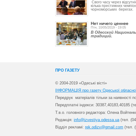
Свого часу через відсутн
кілька престижних чемпіо
чорноморських берегах.
Нет ничего ценнее
Птн, 10/05/2019 - 19:05
В Одесской Национал
традиций.
ПРО ГАЗЕТУ
© 2004-2019 «Одеські вісті»
ІНФОРМАЦІЯ про газету Одеської обласно
Передрук матеріалів т
ільки за наявності 
Передплатні індекси: 30
387,40183,40185 (те
Т.в.о. головного редактора: Олена Войтенк
Редакція:
info@izvestiya.odessa.ua
(тел. (04
Відділ рекламі:
rek.odizv@gmail.com
(тел. (