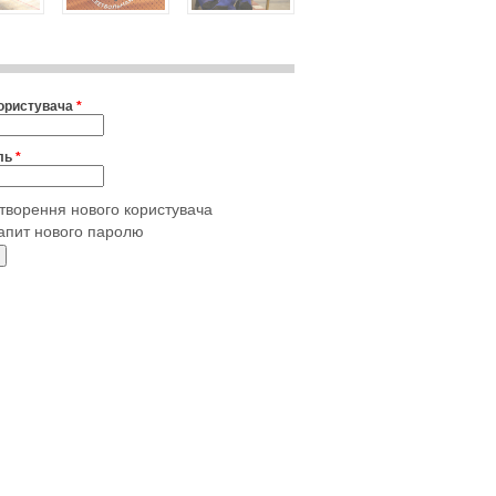
користувача
*
ль
*
творення нового користувача
апит нового паролю