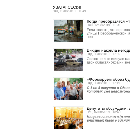
УВАГА! СЕСІЯ!
Чтв, 15/08/2019 - 11:49
Когда преобразятся 
Пон, 12/08/2019 - 10:31
Если сказать, что огромн
улицы Преображенской, а
неп
Вихідні накрила негод
Втр, 06/08/2019 - 17:35
Спекотне літо скинуло мас
двох областях України зне
«Формируем образ бу
Втр, 06/08/2019 - 17:19
С 1 по 4 августа в Оде
которых уже невозможн
Депутаты обсуждали, 
Птн, 02/08/2019 - 18:49
Непривычно тихо (в от
властью) было у здания