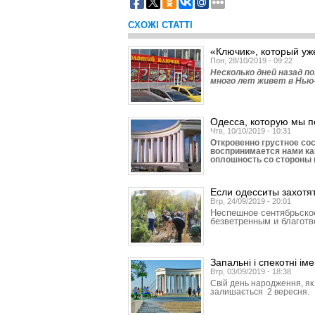
СХОЖІ СТАТТІ
«Ключик», который уже
Пон, 28/10/2019 - 09:22
Несколько дней назад п
много лет живет в Нью
Одесса, которую мы 
Чтв, 10/10/2019 - 10:31
Откровенно грустное со
воспринимается нами ка
оплошность со стороны
Если одесситы захотя
Втр, 24/09/2019 - 20:01
Неспешное сентябрьско
безветренным и благот
Запальні і спекотні і
Втр, 03/09/2019 - 18:38
Свій день народження, як 
залишається 2 вересня.