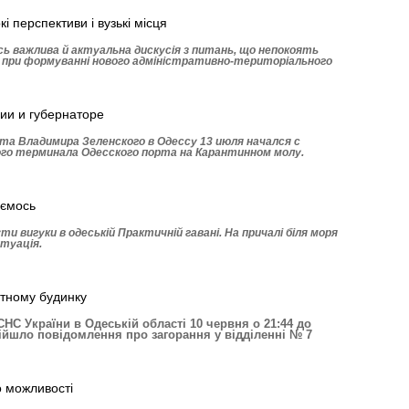
і перспективи і вузькі місця
ась важлива й актуальна дискусія з питань, що непокоять
 при формуванні нового адміністративно-територіального
гии и губернаторе
та Владимира Зе­ленского в Одессу 13 июля начался с
го терминала Одесского порта на Карантинном молу.
аємось
и вигуки в одеській Практичній гавані. На причалі біля моря
туація.
отному будинку
С України в Одеській області 10 червня о 21:44 до
ійшло повідомлення про загорання у відділенні № 7
о можливості