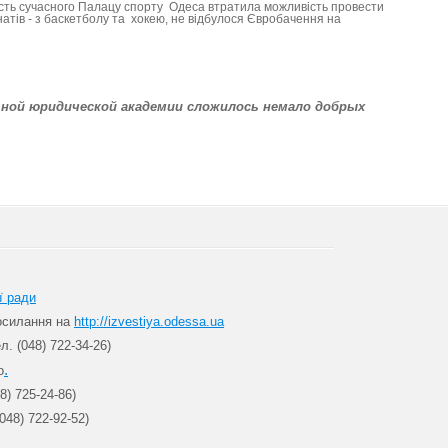
ість сучасного Палацу спорту Одеса втратила можливість провести
натів - з баскетболу та хокею, не відбулося Євробачення на
ьной юридической академии сложилось немало добрых
ї ради
посилання на
http://izvestiya.odessa.ua
л. (048) 722-34-26)
.
о
8) 725-24-86)
048) 722-92-52)