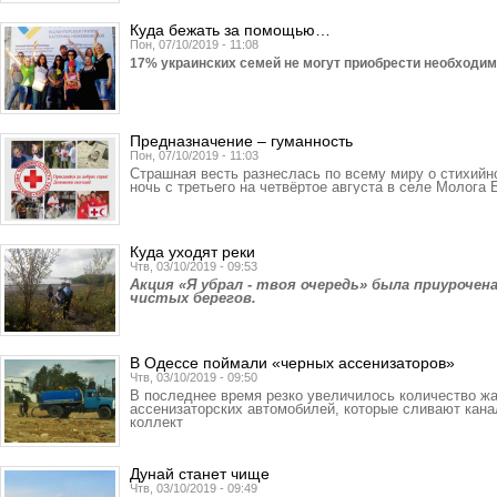
Куда бежать за помощью…
Пон, 07/10/2019 - 11:08
17% украинских семей не могут приобрести необ­ходи
Предназначение – гуманность
Пон, 07/10/2019 - 11:03
Страшная весть разнеслась по всему миру о стихийн
ночь с третьего на четвёртое августа в селе Молога
Куда уходят реки
Чтв, 03/10/2019 - 09:53
Акция «Я убрал - твоя очередь» была приуроче
чистых берегов.
В Одессе поймали «черных ассенизаторов»
Чтв, 03/10/2019 - 09:50
В последнее время резко увеличилось количество жа
ассенизаторских автомобилей, которые сливают кан
коллект
Дунай станет чище
Чтв, 03/10/2019 - 09:49