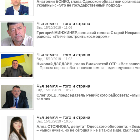
Анатолий БОЙКО, глава Одесской областной организа
Украины»: «Это не государственный подход»
Чья земля – того и страна
Втр, 15/10/2019 - 11:06
Григорий МИНЖИНЕР, сельский голова Старой Некрас
района: «Легче построить космодром»
Чья земля – того и страна
Втр, 15/10/2019 - 11:02
Николай ДЗЯДЗИН, глава Вилковской ОТГ: «Все зависи
– Провел опрос собственников земли – единодушного м
Чья земля – того и страна
Втр, 15/10/2019 - 10:59
Олег ЗУЕВ, председатель Ренийского райсовета: «Мы 
земли»
Чья земля – того и страна
Втр, 15/10/2019 - 10:55
Алла СТОЯНОВА, депутат Одесского облсовета: «Земл
– Рынок нужен, но не сегодня и не в таком виде, как пред