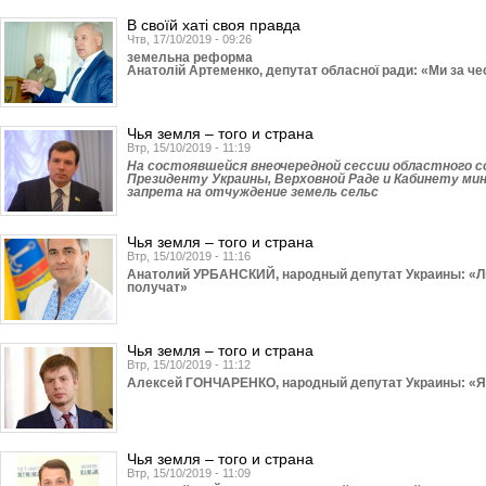
В своїй хаті своя правда
Чтв, 17/10/2019 - 09:26
земельна реформа
Анатолій Артеменко, депутат обласної ради: «Ми за ч
Чья земля – того и страна
Втр, 15/10/2019 - 11:19
На состоявшейся внеочередной сессии областного с
Президенту Украины, Верховной Раде и Кабинету ми
запрета на отчуждение земель сельс
Чья земля – того и страна
Втр, 15/10/2019 - 11:16
Анатолий УРБАНСКИЙ, народный депутат Украины: «Люд
получат»
Чья земля – того и страна
Втр, 15/10/2019 - 11:12
Алексей ГОНЧАРЕНКО, народный депутат Украины: «Я 
Чья земля – того и страна
Втр, 15/10/2019 - 11:09