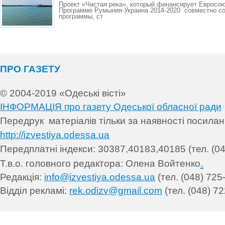
Проект «Чистая река», который финансирует Евросо
Программе Румыния-Украина 2014-2020 совместно со
программы, ст
ПРО ГАЗЕТУ
© 2004-2019 «Одеські вісті»
ІНФОРМАЦІЯ про газету Одеської обласної ради
Передрук матеріалів т
ільки за наявності посила
http://izvestiya.odessa.ua
Передплатні індекси: 30
387,40183,40185 (тел. (04
.
Т.в.о. головного редактора: Олена Войтенко
Редакція:
info@izvestiya.odessa.ua
(тел. (048) 725
Відділ рекламі:
rek.odizv@gmail.com
(тел. (048) 72