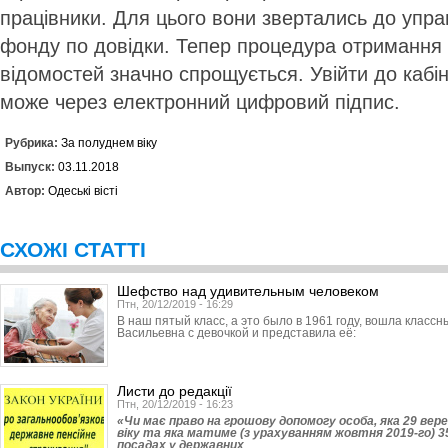
працівники. Для цього вони звертались до упра
фонду по довідки. Тепер процедура отримання 
відомостей значно спрощується. Увійти до кабі
може через електронний цифровий підпис.
Рубрика:
За полуднем віку
Выпуск:
03.11.2018
Автор:
Одеські вісті
СХОЖІ СТАТТІ
Шефство над удивительным человеком
Птн, 20/12/2019 - 16:29
В наш пятый класс, а это было в 1961 году, вошла класс
Васильевна с девочкой и представила её:
Листи до редакції
Птн, 20/12/2019 - 16:23
«Чи має право на грошову допомогу особа, яка 29 вере
віку та яка матиме (з урахуванням жовтня 2019-го) 3
посадах у державних