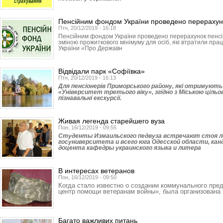
Пенсійним фондом України проведено перерахун
Птн, 20/12/2019 - 16:18
Пенсійним фондом України проведено перерахунок пенсій з
зміною прожиткового мінімуму для осіб, які втратили прац
України «Про Державн
Відвідали парк «Софіївка»
Птн, 20/12/2019 - 16:13
Для пенсіонерів Приморського району, які отримують 
«Університет третього віку», згідно з Міською ціль
пізнавальні екскурсії.
Живая легенда старейшего вуза
Пон, 16/12/2019 - 09:55
Студенты Измаильского педвуза встречают стоя л
госуниверситета и всего юга Одесской области, кан
доцента кафедры украинского языка и литера
В интересах ветеранов
Пон, 16/12/2019 - 09:50
Когда стало известно о создании коммунального пре
центр помощи ветеранам войны», была организована 
Багато важливих питань