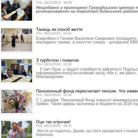
Пон, 16/12/2019 - 09:40
Нещодавно у приміщенні Громадського центру п
розташованого на території Київського районн
Танець як спосіб життя
Птн, 29/11/2019 - 16:42
Енергійності Галини Василівни Смирнової позаздрять н
покладено такими, а почуттю гумору - досвідчені КВК
З турботою і повагою
Птн, 29/11/2019 - 16:38
У смт Окни, у відділі сприйняття зайнятості Поділь
інформаційно-консультативний захід «Ми є, ми рівні»
Міжнародному
Пенсионный фонд пересчитает пенсии. Что изме
Птн, 29/11/2019 - 16:36
С 1 декабря Пенсионный Фонд повысит минимальную 
гривен. Такие цифры заложены в бюджете на 2019 го
Оце так огірочки!
Пон, 04/11/2019 - 09:31
Життя не ладилось. Дарма, що сім’я зародилася з палког
Коркошко.