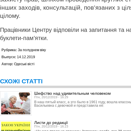
інших заходів, консультацій, пов’язаних з ці
цілому.
Працівники Центру відповіли на запитання та н
буклети-пам’ятки.
Рубрика:
За полуднем віку
Выпуск:
14.12.2019
Автор:
Одеські вісті
СХОЖІ СТАТТІ
Шефство над удивительным человеком
Птн, 20/12/2019 - 16:29
В наш пятый класс, а это было в 1961 году, вошла класс
Васильевна с девочкой и представила её:
Листи до редакції
Птн, 20/12/2019 - 16:23