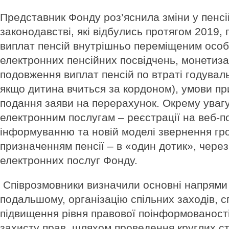
Представник Фонду роз’яснила зміни у пенс
законодавстві, які відбулись протягом 2019,
виплат пенсій внутрішньо переміщеним особ
електронних пенсійних посвідчень, монетизац
подовження виплат пенсій по втраті годуваль
якщо дитина вчиться за кордоном), умови пр
подання заяви на перерахунок. Окрему уваг
електронним послугам – реєстрації на веб-п
інформуванню та новій моделі звернення гр
призначенням пенсії – в «один дотик», чере
електронних послуг Фонду.
Співрозмовники визначили основні напрями 
подальшому, організацію спільних заходів, 
підвищення рівня правової поінформованост
захисту прав, шляхом проведення круглих сто