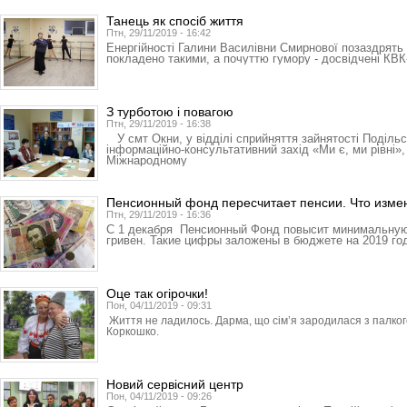
Танець як спосіб життя
Птн, 29/11/2019 - 16:42
Енергійності Галини Василівни Смирнової позаздрять н
покладено такими, а почуттю гумору - досвідчені КВК
З турботою і повагою
Птн, 29/11/2019 - 16:38
У смт Окни, у відділі сприйняття зайнятості Поділь
інформаційно-консультативний захід «Ми є, ми рівні»
Міжнародному
Пенсионный фонд пересчитает пенсии. Что изме
Птн, 29/11/2019 - 16:36
С 1 декабря Пенсионный Фонд повысит минимальную 
гривен. Такие цифры заложены в бюджете на 2019 го
Оце так огірочки!
Пон, 04/11/2019 - 09:31
Життя не ладилось. Дарма, що сім’я зародилася з палког
Коркошко.
Новий сервісний центр
Пон, 04/11/2019 - 09:26