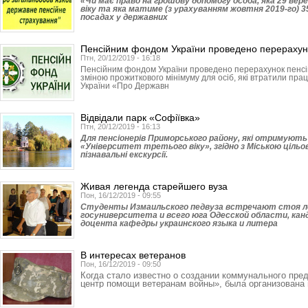
«Чи має право на грошову допомогу особа, яка 29 вере
віку та яка матиме (з урахуванням жовтня 2019-го) 3
посадах у державних
Пенсійним фондом України проведено перерахун
Птн, 20/12/2019 - 16:18
Пенсійним фондом України проведено перерахунок пенсій з
зміною прожиткового мінімуму для осіб, які втратили прац
України «Про Державн
Відвідали парк «Софіївка»
Птн, 20/12/2019 - 16:13
Для пенсіонерів Приморського району, які отримують 
«Університет третього віку», згідно з Міською ціль
пізнавальні екскурсії.
Живая легенда старейшего вуза
Пон, 16/12/2019 - 09:55
Студенты Измаильского педвуза встречают стоя л
госуниверситета и всего юга Одесской области, кан
доцента кафедры украинского языка и литера
В интересах ветеранов
Пон, 16/12/2019 - 09:50
Когда стало известно о создании коммунального пре
центр помощи ветеранам войны», была организована 