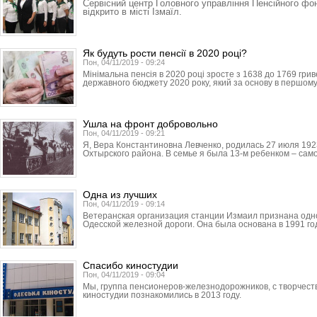
Сервісний центр Головного управління Пенсійного фон
відкрито в місті Ізмаїл.
Як будуть рости пенсії в 2020 році?
Пон, 04/11/2019 - 09:24
Мінімальна пенсія в 2020 році зросте з 1638 до 1769 грив
державного бюджету 2020 року, який за основу в першому
Ушла на фронт добровольно
Пон, 04/11/2019 - 09:21
Я, Вера Константиновна Левченко, родилась 27 июля 192
Охтырского района. В семье я была 13-м ребенком – сам
Одна из лучших
Пон, 04/11/2019 - 09:14
Ветеранская организация станции Измаил признана одно
Одесской железной дороги. Она была основана в 1991 год
Спасибо киностудии
Пон, 04/11/2019 - 09:04
Мы, группа пенсионеров-железнодорожников, с творчест
киностудии познакомились в 2013 году.