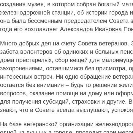
создания музея, в котором собран богатый мат
железнодорожной станции, об истории города и
она была бессменным председателем Совета в
года его возглавляет Александра Ивановна По
Много добрых дел на счету Совета ветеранов. 
забота волонтеров об одиноких и больных пен
дома престарелых, сбор вещей для малоимущих
захоронениями, оставшимися без присмотра, о
интересных встреч. Ни одно обращение ветера
остается без внимания – будь то решение жи
вопросов, оказание помощи на дому или офор
для получения субсидий, страховки и другие. 
знают, что в Совете всегда выслушают, успокоят
На базе ветеранской организации железнодоро
одной из лучших в городе, проводит свои меро