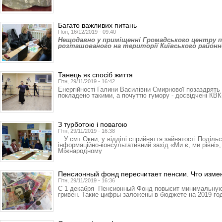
Багато важливих питань
Пон, 16/12/2019 - 09:40
Нещодавно у приміщенні Громадського центру п
розташованого на території Київського районн
Танець як спосіб життя
Птн, 29/11/2019 - 16:42
Енергійності Галини Василівни Смирнової позаздрять н
покладено такими, а почуттю гумору - досвідчені КВК
З турботою і повагою
Птн, 29/11/2019 - 16:38
У смт Окни, у відділі сприйняття зайнятості Поділь
інформаційно-консультативний захід «Ми є, ми рівні»
Міжнародному
Пенсионный фонд пересчитает пенсии. Что изме
Птн, 29/11/2019 - 16:36
С 1 декабря Пенсионный Фонд повысит минимальную 
гривен. Такие цифры заложены в бюджете на 2019 го