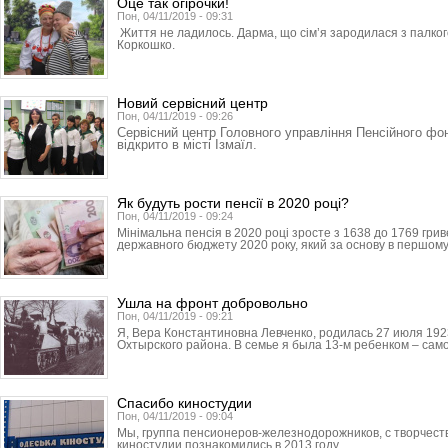
Оце так огірочки!
Пон, 04/11/2019 - 09:31
Життя не ладилось. Дарма, що сім’я зародилася з палког
Коркошко.
Новий сервісний центр
Пон, 04/11/2019 - 09:26
Сервісний центр Головного управління Пенсійного фон
відкрито в місті Ізмаїл.
Як будуть рости пенсії в 2020 році?
Пон, 04/11/2019 - 09:24
Мінімальна пенсія в 2020 році зросте з 1638 до 1769 грив
державного бюджету 2020 року, який за основу в першому
Ушла на фронт добровольно
Пон, 04/11/2019 - 09:21
Я, Вера Константиновна Левченко, родилась 27 июля 192
Охтырского района. В семье я была 13-м ребенком – сам
Спасибо киностудии
Пон, 04/11/2019 - 09:04
Мы, группа пенсионеров-железнодорожников, с творчест
киностудии познакомились в 2013 году.