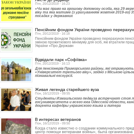
Птн, 20/12/2019 - 16:23
«Чи має право на грошову допомогу особа, яка 29 вере
віку та яка матиме (з урахуванням жовтня 2019-го) 3
посадах у державних
Пенсійним фондом України проведено перерахун
Птн, 20/12/2019 - 16:18
Пенсійним фондом України проведено перерахунок пенсій з
зміною прожиткового мінімуму для осіб, які втратили прац
України «Про Державн
Відвідали парк «Софіївка»
Птн, 20/12/2019 - 16:13
Для пенсіонерів Приморського району, які отримують 
«Університет третього віку», згідно з Міською ціль
пізнавальні екскурсії.
Живая легенда старейшего вуза
Пон, 16/12/2019 - 09:55
Студенты Измаильского педвуза встречают стоя л
госуниверситета и всего юга Одесской области, кан
доцента кафедры украинского языка и литера
В интересах ветеранов
Пон, 16/12/2019 - 09:50
Когда стало известно о создании коммунального пре
центр помощи ветеранам войны», была организована 