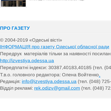
ПРО ГАЗЕТУ
© 2004-2019 «Одеські вісті»
ІНФОРМАЦІЯ про газету Одеської обласної ради
Передрук матеріалів т
ільки за наявності посила
http://izvestiya.odessa.ua
Передплатні індекси: 30
387,40183,40185 (тел. (04
.
Т.в.о. головного редактора: Олена Войтенко
Редакція:
info@izvestiya.odessa.ua
(тел. (048) 725
Відділ рекламі:
rek.odizv@gmail.com
(тел. (048) 72