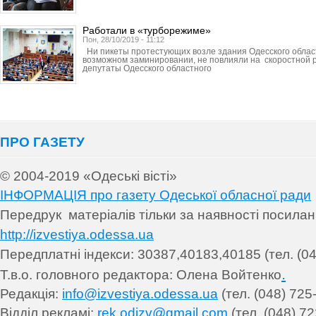
Работали в «турборежиме»
Пон, 28/10/2019 - 11:12
Ни пикеты протестующих возле здания Одесского облас
возможном заминировании, не повлияли на скоростной р
депутаты Одесского областного
ПРО ГАЗЕТУ
© 2004-2019 «Одеські вісті»
ІНФОРМАЦІЯ про газету Одеської обласної ради
Передрук матеріалів т
ільки за наявності посила
http://izvestiya.odessa.ua
Передплатні індекси: 30
387,40183,40185 (тел. (04
.
Т.в.о. головного редактора: Олена Войтенко
Редакція:
info@izvestiya.odessa.ua
(тел. (048) 725
Відділ рекламі:
rek.odizv@gmail.com
(тел. (048) 72