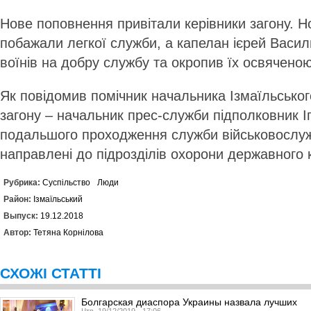
Нове поповнення привітали керівники загону. 
побажали легкої служби, а капелан ієрей Васи
воїнів на добру службу та окропив їх освячен
Як повідомив помічник начальника Ізмаїльсько
загону – начальник прес-служби підполковник І
подальшого проходження служби військовослуж
направлені до підрозділів охорони державного 
Рубрика:
Суспільство
Люди
Район:
Ізмаїльський
Выпуск:
19.12.2018
Автор:
Тетяна Корнілова
СХОЖІ СТАТТІ
Болгарская диаспора Украины назвала лучших