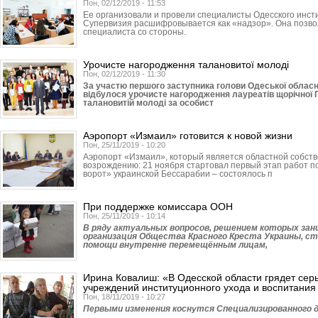
Пон, 02/12/2019 - 11:53
Ее организовали и провели специалисты Одесского инсти
Супервизия расшифровывается как «надзор». Она позв
специалиста со стороны.
Урочисте нагородження талановитої молоді
Пон, 02/12/2019 - 11:30
За участю першого заступника голови Одеської облас
відбулося урочисте нагородження лауреатів щорічної П
талановитій молоді за особист
Аэропорт «Измаил» готовится к новой жизни
Пон, 25/11/2019 - 10:20
Аэропорт «Измаил», который является областной собстве
возрождению: 21 ноября стартовал первый этап работ 
ворот» украинской Бессарабии – состоялось п
При поддержке комиссара ООН
Пон, 25/11/2019 - 10:14
В ряду актуальных вопросов, решением которых за
организация Общества Красного Креста Украины, с
помощи внутренне перемещённым лицам,
Ирина Ковалиш: «В Одесской области грядет се
учреждений институционного ухода и воспитания
Пон, 18/11/2019 - 10:27
Первыми изменения коснутся Специали­зированного д