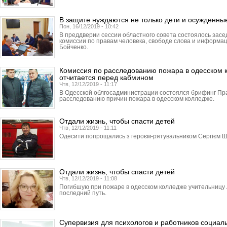
В защите нуждаются не только дети и осужденны
Пон, 16/12/2019 - 10:42
В преддверии сессии областного совета состоялось зас
комиссии по правам человека, свободе слова и информа
Бойченко.
Комиссия по расследованию пожара в одесском 
отчитается перед кабмином
Чтв, 12/12/2019 - 11:17
В Одесской облгосадми­нист­рации состоялся брифинг Пр
расследованию причин пожара в одесском колледже.
Отдали жизнь, чтобы спасти детей
Чтв, 12/12/2019 - 11:11
Одесити попрощались з героєм-рятувальником Сергієм Ш
Отдали жизнь, чтобы спасти детей
Чтв, 12/12/2019 - 11:08
Погибшую при пожаре в одесском колледже учительницу 
последний путь.
Супервизия для психологов и работников социа