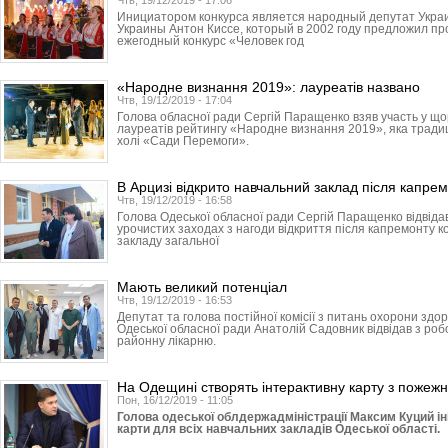
Чтв, 19/12/2019 - 17:06
Инициатором конкурса является народный депутат Укра
Украины Антон Киссе, который в 2002 году предложил пр
ежегодный конкурс «Человек год
«Народне визнання 2019»: лауреатів названо
Чтв, 19/12/2019 - 17:04
Голова обласної ради Сергій Паращенко взяв участь у що
лауреатів рейтингу «Народне визнання 2019», яка традиці
холі «Сади Перемоги».
В Арцизі відкрито навчальний заклад після капре
Чтв, 19/12/2019 - 16:58
Голова Одеської обласної ради Сергій Паращенко відвідав
урочистих заходах з нагоди відкриття після капремонту к
закладу загальної
Мають великий потенціал
Чтв, 19/12/2019 - 16:53
Депутат та голова постійної комісії з питань охорони здор
Одеської обласної ради Анатолій Садовник відвідав з ро
районну лікарню.
На Одещині створять інтерактивну карту з пожежн
Пон, 16/12/2019 - 11:05
Голова одеської облдержадміністрації Максим Куций ін
карти для всіх навчальних закладів Одеської області.