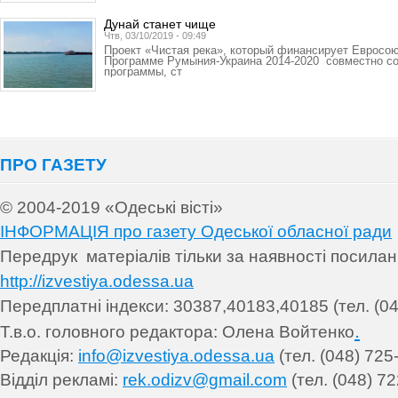
Дунай станет чище
Чтв, 03/10/2019 - 09:49
Проект «Чистая река», который финансирует Евросо
Программе Румыния-Украина 2014-2020 совместно со
программы, ст
ПРО ГАЗЕТУ
© 2004-2019 «Одеські вісті»
ІНФОРМАЦІЯ про газету Одеської обласної ради
Передрук матеріалів т
ільки за наявності посила
http://izvestiya.odessa.ua
Передплатні індекси: 30
387,40183,40185 (тел. (04
.
Т.в.о. головного редактора: Олена Войтенко
Редакція:
info@izvestiya.odessa.ua
(тел. (048) 725
Відділ рекламі:
rek.odizv@gmail.com
(тел. (048) 72