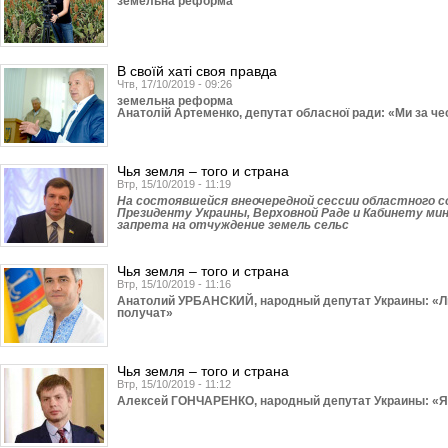
земельна реформа
В своїй хаті своя правда
Чтв, 17/10/2019 - 09:26
земельна реформа
Анатолій Артеменко, депутат обласної ради: «Ми за ч
Чья земля – того и страна
Втр, 15/10/2019 - 11:19
На состоявшейся внеочередной сессии областного с
Президенту Украины, Верховной Раде и Кабинету ми
запрета на отчуждение земель сельс
Чья земля – того и страна
Втр, 15/10/2019 - 11:16
Анатолий УРБАНСКИЙ, народный депутат Украины: «Люд
получат»
Чья земля – того и страна
Втр, 15/10/2019 - 11:12
Алексей ГОНЧАРЕНКО, народный депутат Украины: «Я 