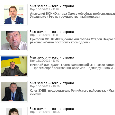
Чья земля – того и страна
Втр, 15/10/2019 - 11:09
Анатолий БОЙКО, глава Одесской областной организа
Украины»: «Это не государственный подход»
Чья земля – того и страна
Втр, 15/10/2019 - 11:06
Григорий МИНЖИНЕР, сельский голова Старой Некрас
района: «Легче построить космодром»
Чья земля – того и страна
Втр, 15/10/2019 - 11:02
Николай ДЗЯДЗИН, глава Вилковской ОТГ: «Все зависи
– Провел опрос собственников земли – единодушного м
Чья земля – того и страна
Втр, 15/10/2019 - 10:59
Олег ЗУЕВ, председатель Ренийского райсовета: «Мы 
земли»
Чья земля – того и страна
Втр, 15/10/2019 - 10:55