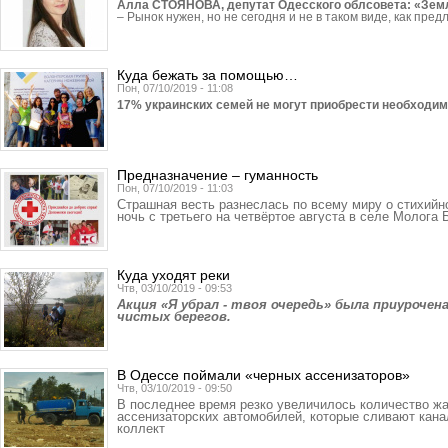
Алла СТОЯНОВА, депутат Одесского облсовета: «Земл
– Рынок нужен, но не сегодня и не в таком виде, как пред
Куда бежать за помощью…
Пон, 07/10/2019 - 11:08
17% украинских семей не могут приобрести необ­ходи
Предназначение – гуманность
Пон, 07/10/2019 - 11:03
Страшная весть разнеслась по всему миру о стихийн
ночь с третьего на четвёртое августа в селе Молога
Куда уходят реки
Чтв, 03/10/2019 - 09:53
Акция «Я убрал - твоя очередь» была приуроче
чистых берегов.
В Одессе поймали «черных ассенизаторов»
Чтв, 03/10/2019 - 09:50
В последнее время резко увеличилось количество жа
ассенизаторских автомобилей, которые сливают кан
коллект