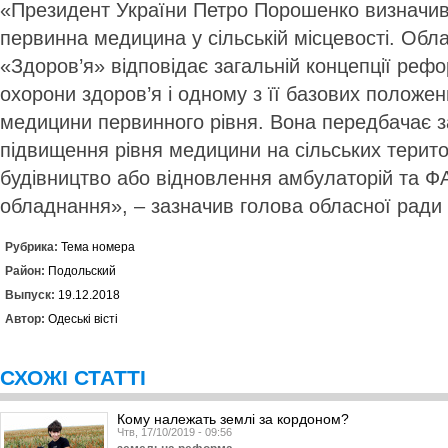
«Президент України Петро Порошенко визначив ч
первинна медицина у сільській місцевості. Обл
«Здоров’я» відповідає загальній концепції ре
охорони здоров’я і одному з її базових положе
медицини первинного рівня. Вона передбачає з
підвищення рівня медицини на сільських терито
будівництво або відновлення амбулаторій та Ф
обладнання», – зазначив голова обласної ради
Рубрика:
Тема номера
Район:
Подольский
Выпуск:
19.12.2018
Автор:
Одеські вісті
СХОЖІ СТАТТІ
Кому належать землі за кордоном?
Чтв, 17/10/2019 - 09:56