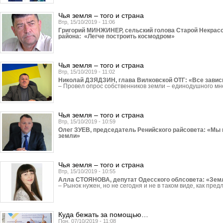
Чья земля – того и страна
Втр, 15/10/2019 - 11:06
Григорий МИНЖИНЕР, сельский голова Старой Некрас
района: «Легче построить космодром»
Чья земля – того и страна
Втр, 15/10/2019 - 11:02
Николай ДЗЯДЗИН, глава Вилковской ОТГ: «Все зависи
– Провел опрос собственников земли – единодушного м
Чья земля – того и страна
Втр, 15/10/2019 - 10:59
Олег ЗУЕВ, председатель Ренийского райсовета: «Мы 
земли»
Чья земля – того и страна
Втр, 15/10/2019 - 10:55
Алла СТОЯНОВА, депутат Одесского облсовета: «Земл
– Рынок нужен, но не сегодня и не в таком виде, как пред
Куда бежать за помощью…
Пон, 07/10/2019 - 11:08