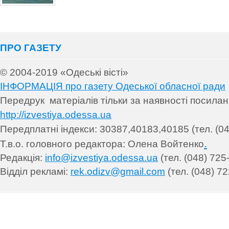
ПРО ГАЗЕТУ
© 2004-2019 «Одеські вісті»
ІНФОРМАЦІЯ про газету Одеської обласної ради
Передрук матеріалів т
ільки за наявності посила
http://izvestiya.odessa.ua
Передплатні індекси: 30
387,40183,40185 (тел. (04
.
Т.в.о. головного редактора: Олена Войтенко
Редакція:
info@izvestiya.odessa.ua
(тел. (048) 725
Відділ рекламі:
rek.odizv@gmail.com
(тел. (048) 72