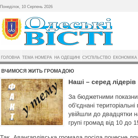
Перейти до основного матеріалу
Понеділок, 10 Серпень 2026
ГОЛОВНА
ТЕМА НОМЕРА
НА ОДЕЩИНІ
СУСПІЛЬСТВО
ЕКОНОМІКА
ВЧИМОСЯ ЖИТЬ ГРОМАДОЮ
Наші – серед лідерів
За бюджетними показни
об’єднані територіальн
увійшли до двадцятки н
групі громад від 10 до 1
Так, Авангардівська громада посіла почесне дру