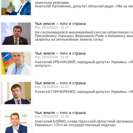
земельна реформа
Анатолій Артеменко, депутат обласної ради: «Ми за ч
Чья земля – того и страна
Втр, 15/10/2019 - 11:19
На состоявшейся внеочередной сессии областного с
Президенту Украины, Верховной Раде и Кабинету ми
запрета на отчуждение земель сельс
Чья земля – того и страна
Втр, 15/10/2019 - 11:16
Анатолий УРБАНСКИЙ, народный депутат Украины: «Люд
получат»
Чья земля – того и страна
Втр, 15/10/2019 - 11:12
Алексей ГОНЧАРЕНКО, народный депутат Украины: «Я 
Чья земля – того и страна
Втр, 15/10/2019 - 11:09
Анатолий БОЙКО, глава Одесской областной организа
Украины»: «Это не государственный подход»