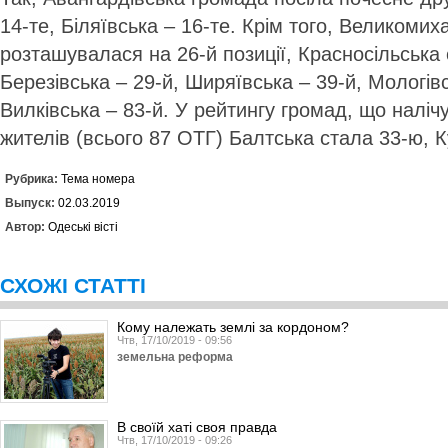
14-те, Біляївська – 16-те. Крім того, Великоми
розташувалася на 26-й позиції, Красносільська
Березівська – 29-й, Ширяївська – 39-й, Мологівс
Вилківська – 83-й. У рейтингу громад, що наліч
жителів (всього 87 ОТГ) Балтська стала 33-ю, 
Рубрика:
Тема номера
Выпуск:
02.03.2019
Автор:
Одеські вісті
СХОЖІ СТАТТІ
Кому належать землі за кордоном?
Чтв, 17/10/2019 - 09:56
земельна реформа
В своїй хаті своя правда
Чтв, 17/10/2019 - 09:26