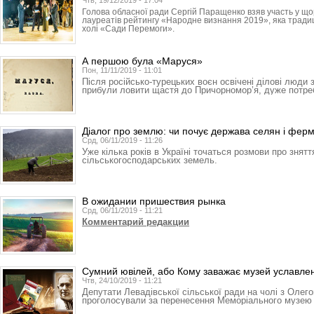
Чтв, 19/12/2019 - 17:04
Голова обласної ради Сергій Паращенко взяв участь у що
лауреатів рейтингу «Народне визнання 2019», яка традиці
холі «Сади Перемоги».
А першою була «Маруся»
Пон, 11/11/2019 - 11:01
Після російсько-турецьких воєн освічені ділові люди з 
прибули ловити щастя до Причорномор’я, дуже потре
Діалог про землю: чи почує держава селян і ферм
Срд, 06/11/2019 - 11:26
Уже кілька років в Україні точаться розмови про знят
сільськогосподарських земель.
В ожидании пришествия рынка
Срд, 06/11/2019 - 11:21
Комментарий редакции
Сумний ювілей, або Кому заважає музей уславле
Чтв, 24/10/2019 - 11:21
Депутати Левадівської сіль­ської ради на чолі з Оле­
проголосували за перенесення Ме­­­­­­­­­­­­­мо­­­ріального му