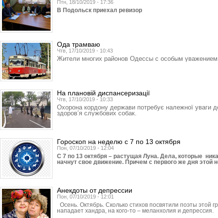
Птн, 18/10/2019 - 17:36
В Подольск приехал ревизор
Ода трамваю
Чтв, 17/10/2019 - 10:43
Жители многих районов Одессы с особым уважением 
На плановій диспансеризації
Чтв, 17/10/2019 - 10:33
Охорона кордону держави потребує належної уваги до 
здоров’я службових собак.
Гороскоп на неделю с 7 по 13 октября
Пон, 07/10/2019 - 12:04
С 7 по 13 октября – растущая Луна. Дела, которые ник
начнут свое движение. Причем с первого же дня этой 
Анекдоты от депрессии
Пон, 07/10/2019 - 12:01
Осень. Октябрь. Сколько стихов посвятили поэты этой гр
нападает хандра, на кого-то – меланхолия и депрессия.