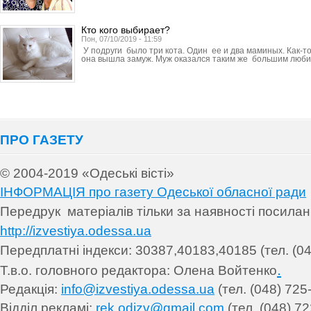
Кто кого выбирает?
Пон, 07/10/2019 - 11:59
У подруги было три кота. Один ее и два маминых. Как-т
она вышла замуж. Муж оказался таким же большим люб
ПРО ГАЗЕТУ
© 2004-2019 «Одеські вісті»
ІНФОРМАЦІЯ про газету Одеської обласної ради
Передрук матеріалів т
ільки за наявності посила
http://izvestiya.odessa.ua
Передплатні індекси: 30
387,40183,40185 (тел. (04
.
Т.в.о. головного редактора: Олена Войтенко
Редакція:
info@izvestiya.odessa.ua
(тел. (048) 725
Відділ рекламі:
rek.odizv@gmail.com
(тел. (048) 72