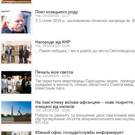
Поет козацького роду
Чтв, 24/10/2019 - 11:17
З 1 січня 2019 р. засновником почесної нагороди ім. В
Нагороди від КНР
Чтв, 24/10/2019 - 11:09
…Рання побудка, і ми в дорозі до міста Світловодськ
Печаль моя светла
Чтв, 24/10/2019 - 10:41
Так окрестили миротворцы Одес­щины акцию, провод
ушедших в вечность членах областного Совета мира, 
известным писа
На пам’ятнику воїнам-афганцям – нове покриття,
очищені від написів
Чтв, 24/10/2019 - 10:26
Роботи по ремонту та очищенню двох пам’ятників вик
обслуговуванню об’єктів монументального мистецтва
КП «Се
Южный офис госаудитслужбы информирует