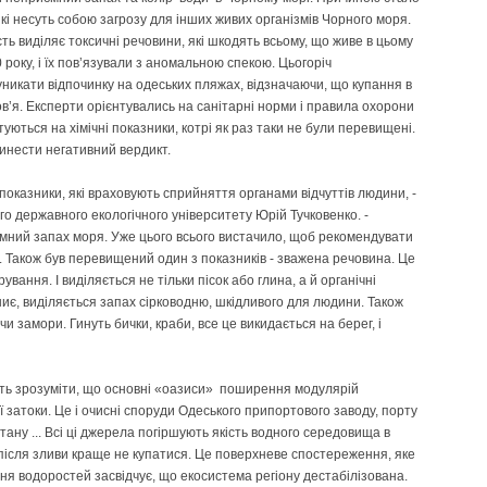
і несуть собою загрозу для інших живих організмів Чорного моря.
ть виділяє токсичні речовини, які шкодять всьому, що живе в цьому
року, і їх пов’язували з аномальною спекою. Цьогоріч
икати відпочинку на одеських пляжах, відзначаючи, що купання в
в’я. Експерти орієнтувались на санітарні норми і правила охорони
уються на хімічні показники, котрі як раз таки не були перевищені.
инести негативний вердикт.
оказники, які враховують сприйняття органами відчуттів людини, -
о державного екологічного університету Юрій Тучковенко. -
иємний запах моря. Уже цього всього вистачило, щоб рекомендувати
. Також був перевищений один з показників - зважена речовина. Це
ування. І виділяється не тільки пісок або глина, а й органічні
гниє, виділяється запах сірководню, шкідливого для людини. Також
и замори. Гинуть бички, краби, все це викидається на берег, і
ють зрозуміти, що основні «оазиси» поширення модулярій
затоки. Це і очисні споруди Одеського припортового заводу, порту
тану ... Всі ці джерела погіршують якість водного середовища в
і після зливи краще не купатися. Це поверхневе спостереження, яке
ння водоростей засвідчує, що екосистема регіону дестабілізована.