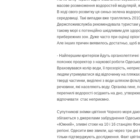
масове розмноження водоростей модулярій, як
В ході свого розвитку ця синьо-зелена водорос
середовищі. Такі випадки вже траплялись 2010 
Держспоживслужба рекомендувала туристам ун
такому морі є потенційно шкідливим для здоро
прибережних зон. Дуже часто при оцінці орієнт
Але інших причин виявилось достатньо, щоб в
- Найпершим критерієм йдуть органолептичні п
пояснює проректор з наукової роботи Одеськог
Враховувався колір води, її прозорість, непр
людям утримуватися від відпочинку на пляжах
тверді частинки, виділені з води шляхом фільтр
речовини, які населяють воду. Органіка гине, 
перегнилі водорості осідають на дно, утворююч
відпочивати стає неприємно.
Супутникові знімки цвітіння Чорного моря да
збігаються з джерелами забруднення Одеської 
«Южний», зливні стоки на 10 і 16 станціях Фон
регіоні. Одесити вже звикли, що через три дн
тільки підтверджують дослідження. Факт цвіті