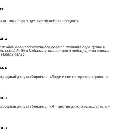
да
утат обласної ради: «Ми за чесний продаж!»
рана
ередной сессии областного совета принято обращение к
ерховной Раде и Кабинету министров о недопущении снятия
 земель сельс
рана
родный депутат Украины: «Люди и паи потеряют, и денег не
рана
родный депутат Украины: «Я – против дикого рынка земли!»
рана