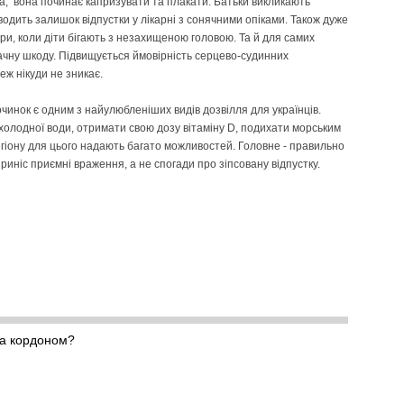
а, вона починає капризувати та плакати. Батьки викликають
водить залишок відпустки у лікарні з сонячними опіками. Також дуже
ари, коли діти бігають з незахищеною головою. Та й для самих
ачну шкоду. Підвищується ймовірність серцево-судинних
еж нікуди не зникає.
чинок є одним з найулюбленіших видів дозвілля для українців.
охолодної води, отримати свою дозу вітаміну D, подихати морським
егіону для цього надають багато можливостей. Головне - правильно
иніс приємні враження, а не спогади про зіпсовану відпустку.
за кордоном?