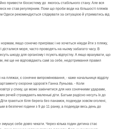
ійно привести біосистему до якогось стабільного стану. Але вся
еск не став регулярним. Поки що проби води на більшості пляжів
м Одеси рекомендується слідкувати за ситуацією й утриматись від
 нормам, якщо сонечко пригріває і не хочеться нікуди йти з пляжу,
і дісталися моря, часто проводять на ньому забагато часу. В
есуть шкоду для організму і псують відпустку. А якщо врахувати, що
и, які ще не відповідають самі за себе, недотримання правил
й на пляжах, є сонячне випромінювання, - каже начальниця відділу
партаменту охорони здоров’я Ганна Луньова. - Коли
овітрі у спеку, це може закінчитися для них сонячними ударами,
ких речей страждають маленькі діти. Батьки радісно несуть їх до
 Діти граються біля берега без панамок, подекуди зовсім оголені,
льки в безпечні години з 9 до 11 ранку, а подекуди весь день до
 змушує себе довго чекати. Через кілька годин дитина стає