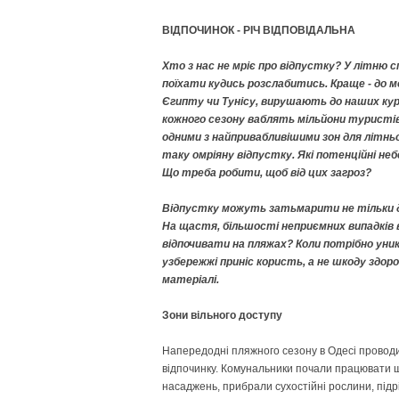
ВІДПОЧИНОК - РІЧ ВІДПОВІДАЛЬНА
Хто з нас не мріє про відпустку? У літню с
поїхати кудись розслабитись. Краще - до мо
Єгипту чи Тунісу, вирушають до наших кур
кожного сезону ваблять мільйони туристів 
одними з найпривабливішими зон для літньо
таку омріяну відпустку. Які потенційні н
Що треба робити, щоб від цих загроз?
Відпустку можуть затьмарити не тільки дощо
На щастя, більшості неприємних випадків
відпочивати на пляжах? Коли потрібно уника
узбережжі приніс користь, а не шкоду здор
матеріалі.
Зони вільного доступу
Напередодні пляжного сезону в Одесі проводи
відпочинку. Комунальники почали працювати ще
насаджень, прибрали сухостійні рослини, підр