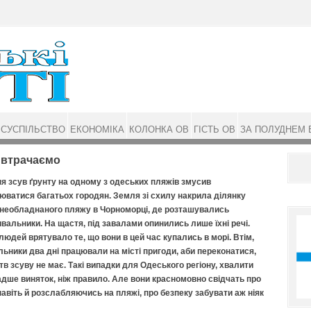
СУСПІЛЬСТВО
ЕКОНОМІКА
КОЛОНКА ОВ
ГІСТЬ ОВ
ЗА ПОЛУДНЕМ 
 втрачаємо
ня зсув ґрунту на одному з одеських пляжів змусив
юватися багатьох городян. Земля зі схилу накрила ділянку
 необладнаного пляжу в Чорноморці, де розташувались
вальники. На щастя, під завалами опинились лише їхні речі.
юдей врятувало те, що вони в цей час купались в морі. Втім,
ьники два дні працювали на місті пригоди, аби переконатися,
в зсуву не має. Такі випадки для Одеського регіону, хвалити
адше виняток, ніж правило. Але вони красномовно свідчать про
навіть й розслабляючись на пляжі, про безпеку забувати аж ніяк