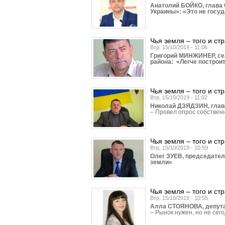
Анатолий БОЙКО, глава 
Украины»: «Это не госу
Чья земля – того и ст
Втр, 15/10/2019 - 11:06
Григорий МИНЖИНЕР, се
района: «Легче построи
Чья земля – того и ст
Втр, 15/10/2019 - 11:02
Николай ДЗЯДЗИН, глава
– Провел опрос собствен
Чья земля – того и ст
Втр, 15/10/2019 - 10:59
Олег ЗУЕВ, председател
земли»
Чья земля – того и ст
Втр, 15/10/2019 - 10:55
Алла СТОЯНОВА, депутат
– Рынок нужен, но не сего