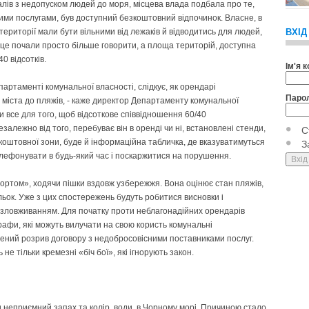
далів з недопуском людей до моря, місцева влада подбала про те,
ними послугами, був доступний безкоштовний відпочинок. Власне, в
ериторії мали бути вільними від лежаків й відводитись для людей,
ВХІД
о це почали просто більше говорити, а площа територій, доступна
0 відсотків.
Ім'я 
артаменті комунальної власності, слідкує, як орендарі
Паро
й міста до пляжів, - каже директор Департаменту комунальної
и все для того, щоб відсоткове співвідношення 60/40
залежно від того, перебуває він в оренді чи ні, встановлені стенди,
С
зкоштовної зони, буде й інформаційна табличка, де вказуватимуться
З
лефонувати в будь-який час і поскаржитися на порушення.
портом», ходячи пішки вздовж узбережжя. Вона оцінює стан пляжів,
льок. Уже з цих спостережень будуть робитися висновки і
и зловживанням. Для початку проти неблагонадійних орендарів
афи, які можуть вилучати на свою користь комунальні
ений розрив договору з недобросовісними поставниками послуг.
 тільки кремезні «біч бої», які ігнорують закон.
и неприємний запах та колір води в Чорному морі. Причиною стало