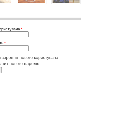
користувача
*
ль
*
творення нового користувача
апит нового паролю