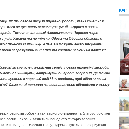
КАР
пеку, після довгого часу напруженої роботи, так і хочеться
ря. Кого не цікавить берег турецький і Африка в образі
ортів. Тим паче, що пляжі Азовського та Чорного морів
з усієї України та не тільки. Одеса та Одеська область є
го пляжного відпочинку. Але є які можуть легко зіпсувати
ебезпеки загрожують жителям та гостям регіону на пляжах?
Ше
ві хмари, але й неякісний сервіс, погана екологія і хвороби.
Птн,
 вдається уникнути, дотримуючись простих правил. Де можна
ти купання в морській воді? І як зробити, щоб відпочинок на
ов’ю? Саме на ці питання ми постараємося відповісти у цьому
лися серйозні роботи з санітарного очищення та благоустрою зон
 з весни. Так вони зачистили понад сто гектарів зелених
ізали гілки дерев, скосили траву, відремонтували й пофарбували