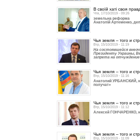
В своїй хаті своя прав
Чтв, 17/10/2019 - 09:26
земельна реформа
Анатолій Артеменко, деп
Чья земля – того и ст
Втр, 15/10/2019 - 11:19
На состоявшейся внеоч
Президенту Украины, В
запрета на отчуждение
Чья земля – того и ст
Втр, 15/10/2019 - 11:16
Анатолий УРБАНСКИЙ, на
получат»
Чья земля – того и ст
Втр, 15/10/2019 - 11:12
Алексей ГОНЧАРЕНКО, на
Чья земля – того и ст
Втр, 15/10/2019 - 11:09