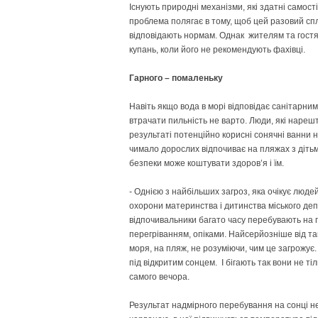
Існують природні механізми, які здатні самост
проблема полягає в тому, щоб цей разовий спл
відповідають нормам. Однак жителям та гостя
купань, коли його не рекомендують фахівці.
Гарного – помаленьку
Навіть якщо вода в морі відповідає санітарним
втрачати пильність не варто. Люди, які нарешт
результаті потенційно корисні сонячні ванни н
чимало дорослих відпочиває на пляжах з дітьм
безпеки може коштувати здоров’я і їм.
- Однією з найбільших загроз, яка очікує люде
охорони материнства і дитинства міського де
відпочивальники багато часу перебувають на п
перегріванням, опіками. Найсерйозніше від та
моря, на пляж, не розуміючи, чим це загрожує.
під відкритим сонцем. І бігають так вони не ті
самого вечора.
Результат надмірного перебування на сонці не