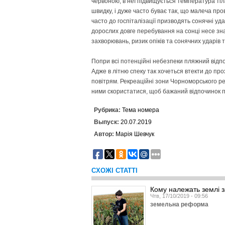
червоною, в неї підвищується температура тіл
швидку, і дуже часто буває так, що малеча про
часто до госпіталізації призводять сонячні уд
дорослих довге перебування на сонці несе зн
захворювань, ризик опіків та сонячних ударів т
Попри всі потенційні небезпеки пляжний відпо
Адже в літню спеку так хочеться втекти до пр
повітрям. Рекреаційні зони Чорноморського р
ними скористатися, щоб бажаний відпочинок пр
Рубрика:
Тема номера
Выпуск:
20.07.2019
Автор:
Марія Шевчук
СХОЖІ СТАТТІ
Кому належать землі 
Чтв, 17/10/2019 - 09:56
земельна реформа