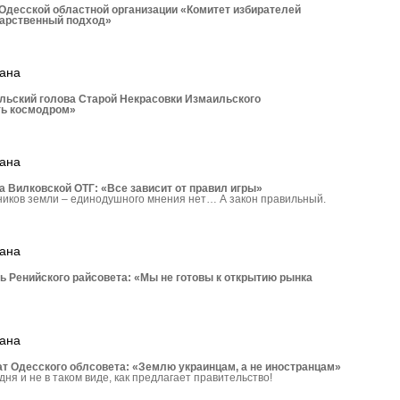
Одесской областной организации «Комитет избирателей
дарственный подход»
рана
льский голова Старой Некрасовки Измаильского
ть космодром»
рана
 Вилковской ОТГ: «Все зависит от правил игры»
ников земли – единодушного мнения нет… А закон правильный.
рана
ь Ренийского райсовета: «Мы не готовы к открытию рынка
рана
 Одесского облсовета: «Землю украинцам, а не иностранцам»
дня и не в таком виде, как предлагает правительство!