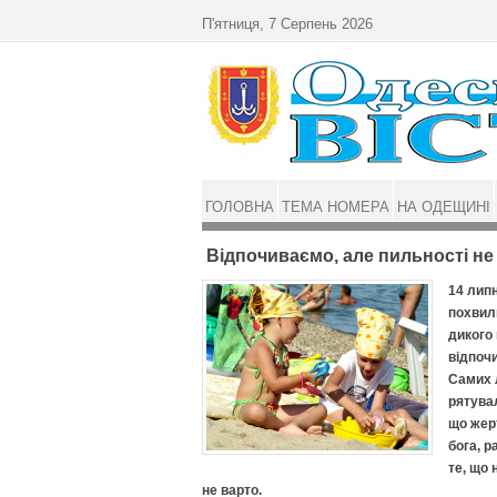
Перейти до основного матеріалу
П'ятниця, 7 Серпень 2026
ГОЛОВНА
ТЕМА НОМЕРА
НА ОДЕЩИНІ
Відпочиваємо, але пильності не
14 лип
похвил
дикого
відпочи
Самих л
рятувал
що жерт
бога, р
те, що 
не варто.