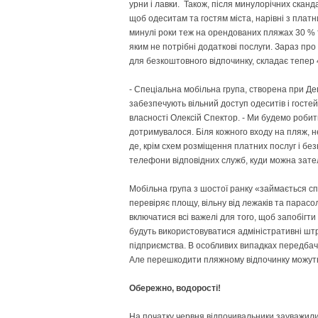
урни і лавки. Також, після минулорічних скан
щоб одеситам та гостям міста, нарівні з плат
минулі роки теж на орендованих пляжах 30 % т
яким не потрібні додаткові послуги. Зараз пр
для безкоштовного відпочинку, складає тепер 4
- Спеціальна мобільна група, створена при Деп
забезпечують вільний доступ одеситів і госте
власності Олексій Спектор. - Ми будемо робит
дотримувалося. Біля кожного входу на пляж, не
де, крім схем розміщення платних послуг і бе
телефони відповідних служб, куди можна зате
Мобільна група з шостої ранку «займається с
перевіряє площу, вільну від лежаків та парасо
включатися всі важелі для того, щоб запобігт
будуть використовуватися адміністративні штр
підприємства. В особливих випадках передбач
Але перешкодити пляжному відпочинку можуть не
Обережно, водорості!
На початку червня відпочивальники зауважил