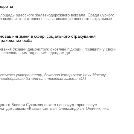
вороты
лощадь одесского железнодорожного вокзала. Среди бурного
но выделяются степенно вышагивающие военные патрульные.
оваційні зміни в сфері соціального страхування
трахованих осіб»
вання України демонструє оновлені підходи і принципи у своїй
ься персональним адресним підходом до
орського університету, доктора історичних наук Миколу
неодноразово бачили на сторінках газети «Од
дагога Василя Сухомлинського напрочуд гарно пасує
им дитсадком «Казка» Світлані Олександрівні Олійник, яка