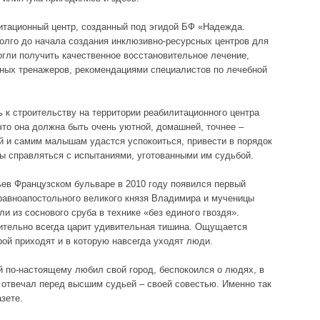
итационный центр, созданный под эгидой БФ «Надежда.
олго до начала создания инклюзивно-ресурсных центров для
огли получить качественное восстановительное лечение,
ных тренажеров, рекомендациями специалистов по лечебной
 к строительству на территории реабилитационного центра
что она должна быть очень уютной, домашней, точнее –
й и самим малышам удастся успокоиться, привести в порядок
ы справляться с испытаниями, уготованными им судьбой.
ьев Французском бульваре в 2010 году появился первый
равноапостольного великого князя Владимира и мученицы
 из соснового сруба в технике «без единого гвоздя».
твительно всегда царит удивительная тишина. Ощущается
рой приходят и в которую навсегда уходят люди.
й по-настоящему любил свой город, беспокоился о людях, в
, отвечал перед высшим судьей – своей совестью. Именно так
азете.