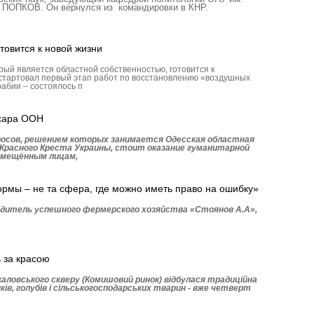
 ПОПКОВ. Он вернулся из командировки в КНР.
товится к новой жизни
рый является областной собственностью, готовится к
стартовал первый этап работ по восстановлению «воздушных
рабии – состоялось п
сара ООН
росов, решением которых занимается Одесская областная
Красного Креста Украины, стоит оказание гуманитарной
емещённым лицам,
рмы – не та сфера, где можно иметь право на ошибку»
одитель успешного фермерского хозяйства «Стоянов А.А»,
ь за красою
Чкаловського скверу (Комишовий ринок) відбулася традиційна
ів, голубів і сільськогосподарських тварин - вже четверт