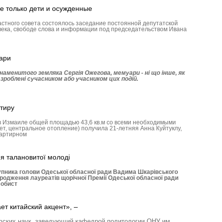
е только дети и осужденные
астного совета состоялось заседание постоянной депутатской
века, свободе слова и информации под председательством Ивана
ари
аменитого земляка Сергія Ожегова, мемуари - ні що інше, як
, зроблені сучасником або учасником цих подій.
тиру
в Измаиле общей площадью 43,6 кв.м со всеми необходимыми
ет, центральное отопление) получила 21-летняя Анна Куйтуклу,
вартирном
я талановитої молоді
упника голови Одеської обласної ради Вадима Шкарівського
родження лауреатів щорічної Премії Одеської обласної ради
собист
ет китайский акцент», –
фских наук, заведующий кафедрой политологии ОНУ им.