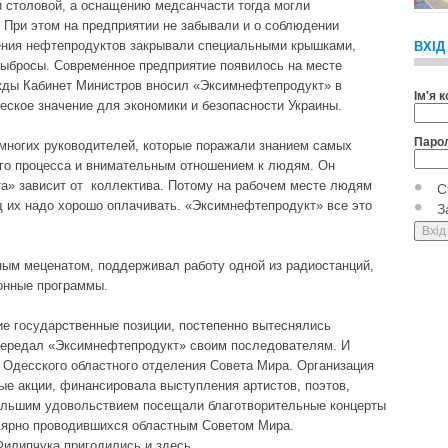
 столовой, а оснащению медсанчасти тогда могли
 При этом на предприятии не забывали и о соблюдении
нения нефтепродуктов закрывали специальными крышками,
ВХІД
выбросы. Современное предприятие появилось на месте
жды Кабинет Министров вносил «Эксимнефтепродукт» в
Ім'я 
еское значение для экономики и безопасности Украины.
Паро
многих руководителей, которые поражали знанием самых
ого процесса и внимательным отношением к людям. Он
а» зависит от коллектива. Потому на рабочем месте людям
С
д их надо хорошо оплачивать. «Эксимнефтепродукт» все это
З
ым меценатом, поддерживал работу одной из радиостанций,
зионные программы.
е государственные позиции, постепенно вытеснялись
передал «Эксимнефтепродукт» своим последователям. И
 Одесского областного отделения Совета Мира. Организация
е акции, финансировала выступления артистов, поэтов,
большим удовольствием посещали благотворительные концерты
улярно проводившихся областным Советом Мира.
Филипчука пригодились и здесь.