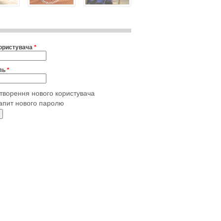
користувача
*
ль
*
творення нового користувача
апит нового паролю