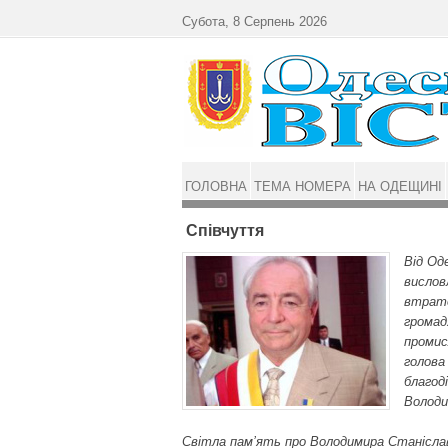
Перейти до основного матеріалу
Субота, 8 Серпень 2026
ГОЛОВНА
ТЕМА НОМЕРА
НА ОДЕЩИНІ
Співчуття
Від Од
вислов
втрато
громад
промис
голова
благод
Володи
Світла пам’ять про Володимира Станіслав