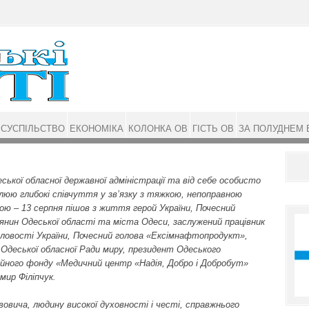
СУСПІЛЬСТВО
ЕКОНОМІКА
КОЛОНКА ОВ
ГІСТЬ ОВ
ЗА ПОЛУДНЕМ 
еської обласної державної адміністрації та від себе особисто
люю глибокі співчуття у зв’язку з тяжкою, непоправною
ю – 13 серп­ня пішов з життя герой України, Почесний
янин Одеської області та міста Одеси, заслужений працівник
ловості України, Почесний голова «Ексімнафтопродукт»,
 Одеської обласної Ради миру, президент Одеського
ійного фонду «Медичний центр «Надія, Добро і Добробут»
мир Філіпчук.
овича, людину високої духовності і честі, справжнього