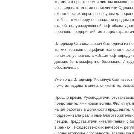
кормили в просторном и чистом помещении
позавидовать многие поликлиники Одессы.
экологических норм: резервуары для хра
чтобы в атмосферу не попадали вредные 
старой, полуразрушенной нефтебазы. Два
перечень предприятий, имеющих стратегич
Владимир Станиславович был одним из не
тонких нюансов специфики технологическ
понимал: успешность «Эксимнефтепродукт
должно быть комфортно, безопасно. И тру
обеспечивал.
Уже тогда Владимир Филипчук был известн
помогал издавать книги, снимать телеви
Прошло время. Руководители, отстаивавши
представителями новой волны. Филипчук 
начал работать в должности председателя
поддерживала различные благотворительны
певцов. Представители интеллигенции с 
в рамках «Рождественских вечеров», рег
Организаторские способности Владимира 