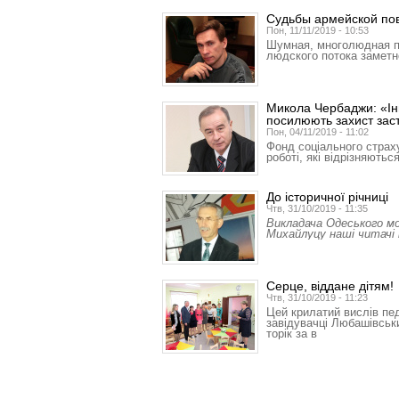
Судьбы армейской по
Пон, 11/11/2019 - 10:53
Шумная, многолюдная п
людского потока замет
Микола Чербаджи: «Інн
посилюють захист зас
Пон, 04/11/2019 - 11:02
Фонд соціального страху
роботі, які відрізняют
До історичної річниці
Чтв, 31/10/2019 - 11:35
Викладача Одеського м
Михайлуцу наші читачі 
Серце, віддане дітям!
Чтв, 31/10/2019 - 11:23
Цей крилатий вислів пе
завідувачці Любашівськ
торік за в