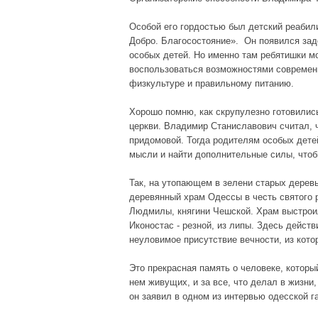
Особой его гордостью был детский реабил
Добро. Благосостояние». Он появился зад
особых детей. Но именно там ребятишки м
воспользоваться возможностями современ
физкультуре и правильному питанию.
Хорошо помню, как скрупулезно готовились
церкви. Владимир Станиславович считал, 
придомовой. Тогда родителям особых дете
мысли и найти дополнительные силы, чтоб
Так, на утопающем в зелени старых дерев
деревянный храм Одессы в честь святого 
Людмилы, княгини Чешской. Храм выстроили
Иконостас - резной, из липы. Здесь дейс
неуловимое присутствие вечности, из кото
Это прекрасная память о человеке, которы
нем живущих, и за все, что делал в жизни
он заявил в одном из интервью одесской г