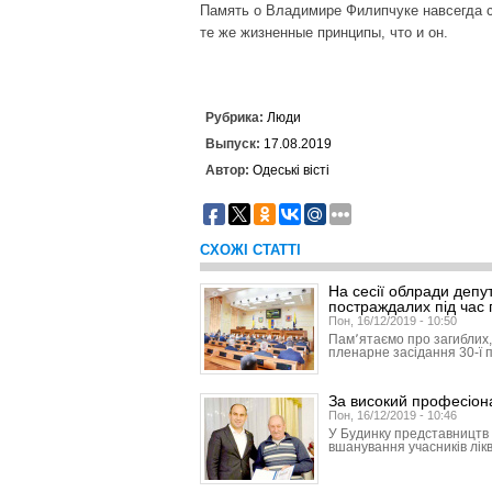
Память о Владимире Филипчуке навсегда со
те же жизненные принципы, что и он.
Рубрика:
Люди
Выпуск:
17.08.2019
Автор:
Одеські вісті
СХОЖІ СТАТТІ
На сесії облради депу
постраждалих під час 
Пон, 16/12/2019 - 10:50
Пам՚ятаємо про загиблих
пленарне засідання 30-ї п
За високий професіона
Пон, 16/12/2019 - 10:46
У Будинку представництв 
вшанування учасників лікв