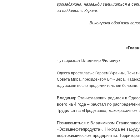
громадянина, назавжди залишиться в серця
за відданість Україні.
Виконуюча обов’язки гол
«Главн
- утверждал Владимир Филипчук
Одесса простилась с Героем Украины, Почет
Совета Мира, президентом БФ «Вера. Надежд
году жизни после продолжительной болезни.
Владимир Станиславович родился в Одессе
всего на 4 года – работал по распределен
Трудился на «Продмаше», лакокрасочном 
Познакомиться с Владимиром Станиславов
«Эксимнефтепродукта». Никогда не забуду 
нефтехимическом предприятии. Территорию