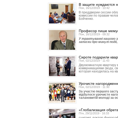
В защите нуждаются н
Пон, 16/12/2019 - 10:42
В преддверии сессии обл
комиссии по правам чело
Бойченко.
Професор пише мему
Пон, 16/12/2019 - 09:32
У трактуванні нашого зн
записки про минулі події
Сироте подарили квар
Пон, 02/12/2019 - 11:43
Двухкомнатную квартиру 
коммуникациями (вода, св
которая находилась на к
Урочисте нагородженн
Пон, 02/12/2019 - 11:30
За участю першого заст
відбулося урочисте наго
талановитій молоді за о
«Глобализация обрета
Птн, 29/11/2019 - 16:33
считает доктор филосо