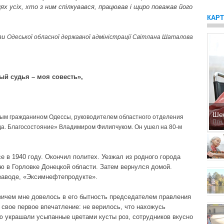
х усіх, хто з ним спілкувався, працював і щиро поважав його
КАР
ови
Одеської обласної державної адміністрації Світлана Шаталова
ый судья – моя совесть»,
Ше
ным гражданином Одессы, руководителем областного отделения
Птн,
а. Благосостояние» Владимиром Филипчуком. Он ушел на 80-м
 в 1940 году. Окончил политех. Уезжал из родного города
ию в Горловке Донецкой области. Затем вернулся домой.
заводе, «Эксимнефтепродукте».
ичем мне довелось в его бытность председателем правления
свое первое впечатление: не верилось, что нахожусь
 украшали усыпанные цветами кусты роз, сотрудников вкусно