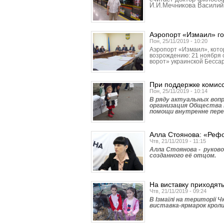
И.И.Мечникова Василий
Аэропорт «Измаил» го
Пон, 25/11/2019 - 10:20
Аэропорт «Измаил», кото
возрождению: 21 ноября 
ворот» украинской Бесса
При поддержке комис
Пон, 25/11/2019 - 10:14
В ряду актуальных воп
организация Общества 
помощи внутренне пер
Алла Стоянова: «Рефо
Чтв, 21/11/2019 - 11:15
Алла Стоянова - руков
созданного её отцом.
На виставку приходят
Чтв, 21/11/2019 - 09:24
В Ізмаїлі на території 
виставка-ярмарок кролик