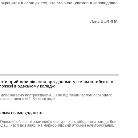
хранится в сердцах тех, кто его знал, уважал и исповедовал
Лана ВОЛИНА
тати прийняли рішення про допомогу сім’ям загиблих та
пожежі в одеському коледжі
, допомагаємо постраждалим. Саме під таким гаслом проходило
озачергової сесії обласної ради.
лізм і самовідданість
Одеської обласної ради відбулося урочисте зібрання з нагоди Дня
ідації наслідків аварії на Чорнобильській атомній електростанції.