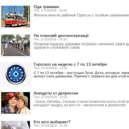
Ода трамваю
Чтв, 17/10/2019 - 10:43
Жители многих районов Одессы с особым уважением 
На плановій диспансеризації
Чтв, 17/10/2019 - 10:33
Охорона кордону держави потребує належної уваги до 
здоров’я службових собак.
Гороскоп на неделю с 7 по 13 октября
Пон, 07/10/2019 - 12:04
С 7 по 13 октября – растущая Луна. Дела, которые ник
начнут свое движение. Причем с первого же дня этой 
Анекдоты от депрессии
Пон, 07/10/2019 - 12:01
Осень. Октябрь. Сколько стихов посвятили поэты этой гр
нападает хандра, на кого-то – меланхолия и депрессия.
Кто кого выбирает?
Пон, 07/10/2019 - 11:59