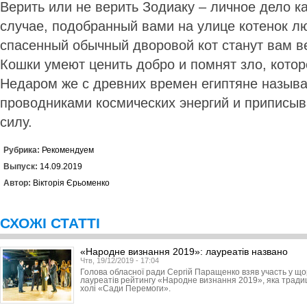
Верить или не верить Зодиаку – личное дело к
случае, подобранный вами на улице котенок л
спасенный обычный дворовой кот станут вам 
Кошки умеют ценить добро и помнят зло, котор
Недаром же с древних времен египтяне назыв
проводниками космических энергий и приписы
силу.
Рубрика:
Рекомендуем
Выпуск:
14.09.2019
Автор:
Вікторія Єрьоменко
СХОЖІ СТАТТІ
«Народне визнання 2019»: лауреатів названо
Чтв, 19/12/2019 - 17:04
Голова обласної ради Сергій Паращенко взяв участь у що
лауреатів рейтингу «Народне визнання 2019», яка традиці
холі «Сади Перемоги».