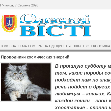
Перейти до основного матеріалу
П'ятниця, 7 Серпень 2026
ГОЛОВНА
ТЕМА НОМЕРА
НА ОДЕЩИНІ
СУСПІЛЬСТВО
ЕКОНОМІКА
Проводники космических энергий
В прошлую субботу м
том, какие породы со
подходят нам по знак
речь пойдет о други
любимцах – кошках. Ка
каждой кошки – свой 
хвостатые - словно 