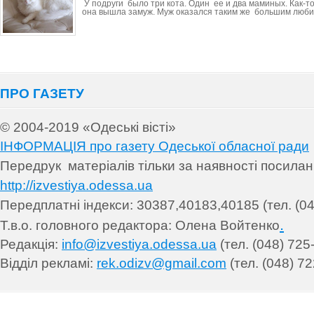
У подруги было три кота. Один ее и два маминых. Как-т
она вышла замуж. Муж оказался таким же большим люб
ПРО ГАЗЕТУ
© 2004-2019 «Одеські вісті»
ІНФОРМАЦІЯ про газету Одеської обласної ради
Передрук матеріалів т
ільки за наявності посила
http://izvestiya.odessa.ua
Передплатні індекси: 30
387,40183,40185 (тел. (04
.
Т.в.о. головного редактора: Олена Войтенко
Редакція:
info@izvestiya.odessa.ua
(тел. (048) 725
Відділ рекламі:
rek.odizv@gmail.com
(тел. (048) 72