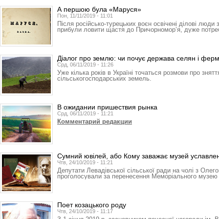
А першою була «Маруся»
Пон, 11/11/2019 - 11:01
Після російсько-турецьких воєн освічені ділові люди з 
прибули ловити щастя до Причорномор’я, дуже потре
Діалог про землю: чи почує держава селян і ферм
Срд, 06/11/2019 - 11:26
Уже кілька років в Україні точаться розмови про знят
сільськогосподарських земель.
В ожидании пришествия рынка
Срд, 06/11/2019 - 11:21
Комментарий редакции
Сумний ювілей, або Кому заважає музей уславле
Чтв, 24/10/2019 - 11:21
Депутати Левадівської сіль­ської ради на чолі з Оле­
проголосували за перенесення Ме­­­­­­­­­­­­­мо­­­ріального му
Поет козацького роду
Чтв, 24/10/2019 - 11:17