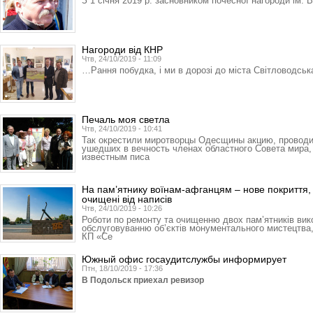
З 1 січня 2019 р. засновником почесної нагороди ім. В
Нагороди від КНР
Чтв, 24/10/2019 - 11:09
…Рання побудка, і ми в дорозі до міста Світловодськ
Печаль моя светла
Чтв, 24/10/2019 - 10:41
Так окрестили миротворцы Одес­щины акцию, провод
ушедших в вечность членах областного Совета мира, 
известным писа
На пам’ятнику воїнам-афганцям – нове покриття,
очищені від написів
Чтв, 24/10/2019 - 10:26
Роботи по ремонту та очищенню двох пам’ятників вик
обслуговуванню об’єктів монументального мистецтва
КП «Се
Южный офис госаудитслужбы информирует
Птн, 18/10/2019 - 17:36
В Подольск приехал ревизор