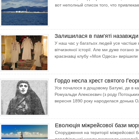
вот неполный список того, что привлека
Залишилася в пам’яті назавжди
У наш час у багатьох людей усе частіше 
вітчизняної історії. Але ми дуже погано 
краєзнавці клубу «Моя Одеса» вирішили 
Гордо несла хрест святого Геор
Усе почалося в дощовому Батумі, де в к
Ромуальди Алексеєвич (з роду Потоцьких,
вересня 1890 року народилася донька О
Еволюція міжрейсової бази мор
Спорудження на території міжрейсової б