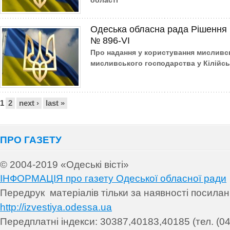
області
Одеська обласна рада Рішення 
№ 896-VI
Про надання у користування мисливсь
мисливського господарства у Кілійсь
Сторінки
1
2
next ›
last »
ПРО ГАЗЕТУ
© 2004-2019 «Одеські вісті»
ІНФОРМАЦІЯ про газету Одеської обласної ради
Передрук матеріалів т
ільки за наявності посила
http://izvestiya.odessa.ua
Передплатні індекси: 30
387,40183,40185 (тел. (04