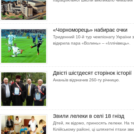
парафіяльної школи викликало чималий 
«Чорноморець» набирає очки
Триденний 10-й тур чемпіонату України з
відкрила пара «Волинь» – «Іллічівець».
Двісті шістдесят сторінок історії
Ананьїв відзначив 260-ту річницю.
Звили лелеки в селі 18 гнізд
Дітей, як відомо, приносять лелеки. На т
Кілійському ра­йоні, ці шляхетні птахи зви