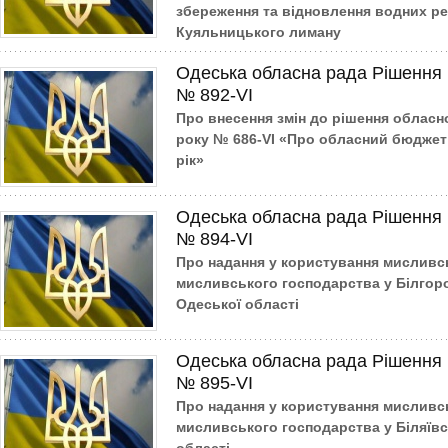
збереження та відновлення водних ре
Куяльницького лиману
Одеська обласна рада Рішення 
№ 892-VI
Про внесення змін до рішення обласно
року № 686-VІ «Про обласний бюджет 
рік»
Одеська обласна рада Рішення 
№ 894-VI
Про надання у користування мисливсь
мисливського господарства у Білгор
Одеської області
Одеська обласна рада Рішення 
№ 895-VI
Про надання у користування мисливсь
мисливського господарства у Біляївс