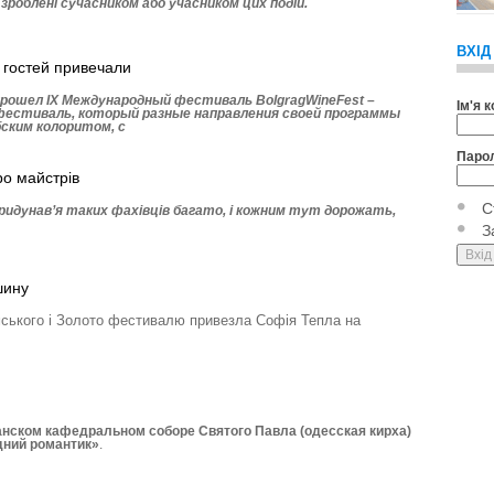
, зроблені сучасником або учасником цих подій.
ВХІД
 гостей привечали
рошел ІХ Международный фестиваль BolgragWineFest –
Ім'я 
естиваль, который разные направления своей программы
ским колоритом, с
Паро
ро майстрів
С
Придунав’я таких фахівців багато, і кожним тут дорожать,
З
шину
ського і Золото фестивалю привезла Софія Тепла на
нском кафедральном соборе Святого Павла (одесская кирха)
дний романтик»
.