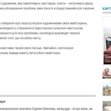
 художники, виставлятимуть свої твори, поети – читатимуть вірші,
цем обговорення проблем, яких багато в представників усіх творчих
КАР
ко говорили про загрозу втрати художниками своїх майстерень,
необхідність створення в Одесі музею сучасного мистецтва;
ирішити ці й інші проблеми, необхідна взаємодія творчої
уміння того, що потрібно місту.
в виставку творів свого батька. Звичайно, експозиція
пова завжди мають бути в його майстерні.
Ше
Птн,
ари
аменитого земляка Сергія Ожегова, мемуари - ні що інше, як