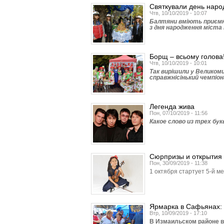
Святкували день наро
Чтв, 10/10/2019 - 10:07
Балтяни вміють приємно
з дня народження міста 
Борщ – всьому голова
Чтв, 10/10/2019 - 10:01
Так вирішили у Великоми
справжнісінький чемпіон
Легенда жива
Пон, 07/10/2019 - 11:56
Какое слово из трех бу
Сюрпризы и открытия
Пон, 30/09/2019 - 11:38
1 октября стартует 5-й 
Ярмарка в Сафьянах: 
Втр, 10/09/2019 - 17:10
В Измаильском районе в 