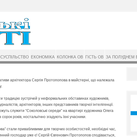
СУСПІЛЬСТВО
ЕКОНОМІКА
КОЛОНКА ОВ
ГІСТЬ ОВ
ЗА ПОЛУДНЕМ 
іціативи архітектора Сергія Протопопова в майстерні, що належала
у.
ти традицію зустрічей у неформальних обставинах художників,
рналістів, архітекторів, інших представників творчої інтелігенції.
ожуть служити “Соколовські середи” на квартирі художника Олега
сорок років, ностальгічно згадують їхні учасники.
ова” стали привабливими для творчих особистостей, необхідні час,
тинний господар уже є! Сергій Євгенович Протопопов сподівається,