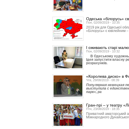
Одеська «білорусь» св
Пон, 02/09/2019 - 10:35
2019 рік для Одеської обл
«Білорусь» є ювілейним – 
І оживають старі малю
Пон, 02/09/2019 - 10:32
В Одеському художньому
Ідея запустити власну р
розрахунків.
«Королева диско» в Ф
Чтв, 29/08/2019 - 08:39
Популярная немецкая пе
выступила с единстве
парк», ра
Гран-прі – у театру «Л
Птн, 23/08/2019 - 18:35
Приватний аматорський ан
Міжнародного Дунайського ф