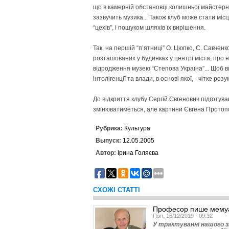
що в камерній обстановці колишньої майстерні
зазвучить музика... Також клуб може стати міс
“цехів”, і пошуком шляхів їх вирішення.
Так, на першій “п’ятниці” О. Цюпко, С. Савчен
розташованих у будинках у центрі міста; про 
відродження музею “Степова Україна”... Щоб в
інтелігенції та влади, в основі якої, - чітке роз
До відкриття клубу Сергій Євгенович підготува
змінюватиметься, але картини Євгена Протопо
Рубрика:
Культура
Выпуск:
12.05.2005
Автор:
Ірина Голяєва
СХОЖІ СТАТТІ
Професор пише мему
Пон, 16/12/2019 - 09:32
У трактуванні нашого зн