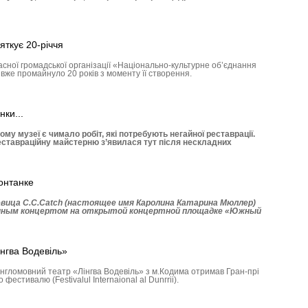
яткує 20-річчя
асної громадської організації «Національно-культурне об’єднання
вже промайнуло 20 років з моменту її створення.
нки...
 музеї є чимало робіт, які потребують негайної реставрації.
еставраційну майстерню з’явилася тут після нескладних
онтанке
вица C.C.Catch (настоящее имя Каролина Катарина Мюллер)
нным концертом на открытой концертной площадке «Южный
інгва Водевіль»
гломовний театр «Лінгва Водевіль» з м.Кодима отримав Гран-прі
естивалю (Festivalul Internaional al Dunгrii).