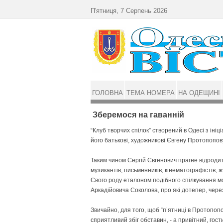
Перейти до основного матеріалу
П'ятниця, 7 Серпень 2026
ГОЛОВНА
ТЕМА НОМЕРА
НА ОДЕЩИНІ
Зберемося на гаванній
“Клуб творчих спілок” створений в Одесі з ін
його батькові, художникові Євгену Протопопов
Таким чином Сергій Євгенович прагне відроди
музикантів, письменників, кінематографістів, жу
Свого роду еталоном подібного спілкування м
Аркадійовича Соколова, про які дотепер, через 
Звичайно, для того, щоб “п’ятниці в Протопоп
сприятливий збіг обставин, - а привітний, гос