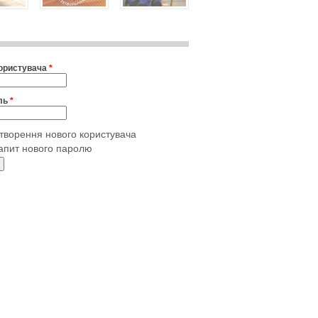
користувача
*
ль
*
творення нового користувача
апит нового паролю