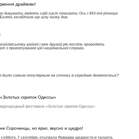
дження драйвово!
 дивувати, вміють свій хист показати. Ось і 493-тя річниця
Балта засвідчила ще цілу низку див.
!
хай­лівському районі і вже другий рік поспіль проводять
ат з приготування цієї національної страви.
кв было самым популярным на стенах в середине девяностых?
 «Золотых скрипок Одессы»
международный фестиваль «Золотые скрипки Одессы».
не Сорочинцы, но ярко, вкусно и щедро!
субботу, 7 сентября, отыграла Ярмарка щедрости и таланта.