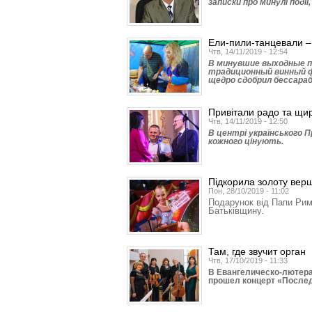
записки про минулі події
Ели-пили-танцевали –
Чтв, 14/11/2019 - 12:54
В минувшие выходные п
традиционный винный ф
щедро сдобрил бессараб
Привітали радо та щи
Чтв, 14/11/2019 - 12:50
В центрі українського 
кожного цінують.
Підкорила золоту вер
Пон, 28/10/2019 - 11:02
Подарунок від Папи Рим
Батьківщину.
Там, где звучит орган
Чтв, 17/10/2019 - 11:33
В Евангелическо-лютера
прошел концерт «После