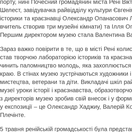
порту, нині Почесний громадянин міста Рені Ві
Шелест, завідувачка райвідділу культури Євгені
історики та краєзнавці Олександр Опанасович 
вчитель створив три музейні кімнати) та Ілля 
Першим директором музею стала Валентина Ва
Зараз важко повірити в те, що в місті Рені коли
став творчою лабораторією істориків та краєзн
чинить паломництво молодь, яка захоплюється 
краю. В стінах музею зустрічаються художники 
мистецтва, ветерани та діти. Викладачі шкіл р
музеї уроки історії і краєзнавства, образотвор
з директорів музею зробив свій внесок і у форми
у експозиції – це Олександр Хаджиу, Валерій К
Плечінте.
5 травня ренійській громадськості була предст