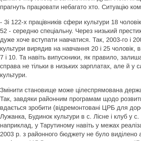
прагнуть працювати небагато хто. Ситуацію ком
- Зі 122-х працівників сфери культури 18 чолові
52 - середню спеціальну. Через низький прести
дуже хоче вступати навчатися. Так, 2003-го і 20
культури вирядив на навчання 20 і 25 чоловік, в
7 і 10. Та навіть випускники, як правило, залиша
справа не тільки в низьких зарплатах, але й у 
культури.
Змінити становище може цілеспрямована держав
Так, завдяки районним програмам щодо розвит
вдається зробити (відремонтовані ЦРБ для доро
Лужанка, Будинок культури в с. Лісне і клуб у с.
наприклад, у Тарутиному навіть у межах реаліза
2003 р. з районного бюджету не було виділено а