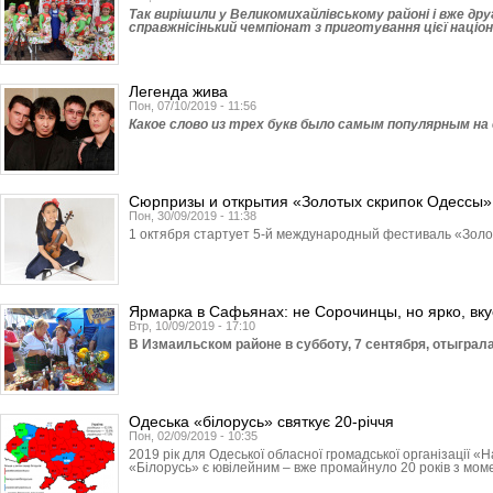
Так вирішили у Великомихай­лівському районі і вже дру
справжнісінький чемпіонат з приготування цієї націо
Легенда жива
Пон, 07/10/2019 - 11:56
Какое слово из трех букв было самым популярным на
Сюрпризы и открытия «Золотых скрипок Одессы»
Пон, 30/09/2019 - 11:38
1 октября стартует 5-й международный фестиваль «Золо
Ярмарка в Сафьянах: не Сорочинцы, но ярко, вку
Втр, 10/09/2019 - 17:10
В Измаильском районе в субботу, 7 сентября, отыграл
Одеська «білорусь» святкує 20-річчя
Пон, 02/09/2019 - 10:35
2019 рік для Одеської обласної громадської організації 
«Білорусь» є ювілейним – вже промайнуло 20 років з моме