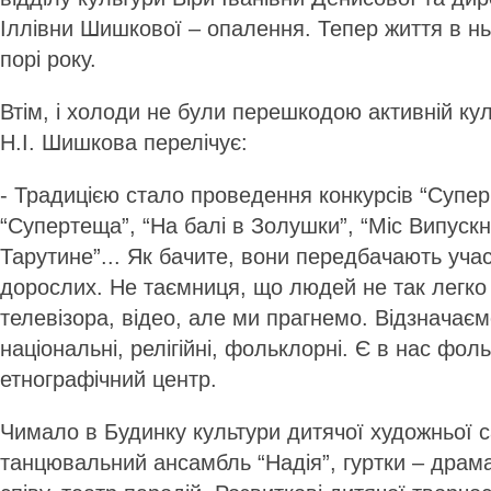
Іллівни Шишкової – опалення. Тепер життя в нь
порі року.
Втім, і холоди не були перешкодою активній кул
Н.І. Шишкова перелічує:
- Традицією стало проведення конкурсів “Супер
“Супертеща”, “На балі в Золушки”, “Міс Випуск
Тарутине”... Як бачите, вони передбачають участь
дорослих. Не таємниця, що людей не так легко 
телевізора, відео, але ми прагнемо. Відзначаєм
національні, релігійні, фольклорні. Є в нас фол
етнографічний центр.
Чимало в Будинку культури дитячої художньої с
танцювальний ансамбль “Надія”, гуртки – драма