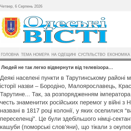
Перейти до основного матеріалу
Четвер, 6 Серпень 2026
ГОЛОВНА
ТЕМА НОМЕРА
НА ОДЕЩИНІ
СУСПІЛЬСТВО
ЕКОНОМІКА
Людей не так легко відвернути від телевізора…
Деякі населені пункти в Тарутинському районі 
історії назви – Бородіно, Малоярославець, Кра
Тарутине... Так, за розпорядженням імператора
честь знаменитих російських перемог у війні з
названі в 1817 році колонії, у яких оселилися “
переселенці”. Це були здебільшого німці-сектан
кашуби (поморські слов’яни), що тікали з окуп