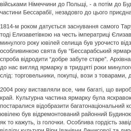
військами Німеччини до Польщі, - а потім до Бу
частини Бессарабії, незадовго до цього приєдна
1814-м роком датується заснування самого Тар
тоді Елизаветівкою на честь імператриці Єлизав
минулого року ювілей селища був урочисто від
особливинкою свята був “Бессарабський ярмарок
спроба відродити “добре забуте старе”. Архівн
до нас вигляд ярмарку в тридцяті роки минулого
слід: торговельники, покупці, вози з товарами, 
2004 року виставляли все, чим багаті, що виро
край. Культурна частина ярмарку була яскраво
постаралися відобразити багатонаціональний ко
ювілею був відремонтований районний Будинок 
як то кажуть, із голочки. Особлива гордість зав
відділу культури Віри Іванівни Денисової та ди