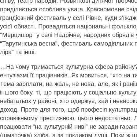
співу, театр пародій. Розвиткові дитячої творчос
приділяється особлива увага. Красномовне сві
грандіозний фестиваль у селі Рівне, куди з’їжд
усієї області. Провадяться національні фолькло
“Мерцишор” у селі Надрічне, народних обрядів 
“Тарутинська весна”, фестиваль самодіяльних 
ліра” та інші.
…На чому тримається культурна сфера району?
ентузіазмі її працівників. Як мовиться, “хто на т
Тема зарплати, на жаль, не нова, але, як і рані
іншого боку, ті, що працюють у соціально-культу
небагатьох у районі, хто одержує, хай і невисок
доход. Проте для того, щоб професія культпрац
справжньому престижною, цього недостатньо. 
працювати “на культурній ниві” не заради гара
(шматочка) хліба, а за покликом душі. Поки ж щ