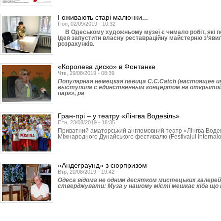
І оживають старі малюнки...
Пон, 02/09/2019 - 10:32
В Одеському художньому музеї є чимало робіт, які по
Ідея запустити власну реставраційну майстерню з’яви
розрахунків.
«Королева диско» в Фонтанке
Чтв, 29/08/2019 - 08:39
Популярная немецкая певица C.C.Catch (настоящее 
выступила с единственным концертом на открыто
парк», ра
Гран-прі – у театру «Лінгва Водевіль»
Птн, 23/08/2019 - 18:35
Приватний аматорський англомовний театр «Лінгва Водев
Міжнародного Дунайського фестивалю (Festivalul Internaiona
«Андеграунд» з сюрпризом
Втр, 20/08/2019 - 19:42
Одеса відома не одним десятком мистецьких галерей
стверджувати: Муза у нашому місті мешкає хіба що н