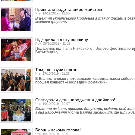
Привітали радо та щиро майстрів
Чтв, 14/11/2019 - 12:50
В центрі українського Придунав’я таких фахівців ба
кожного цінують.
Підкорила золоту вершину
Пон, 28/10/2019 - 11:02
Подарунок від Папи Римського і Золото фестивалю п
Батьківщину.
Там, где звучит орган
Чтв, 17/10/2019 - 11:33
В Евангелическо-лютеранском кафедральном соборе С
прошел концерт «Последний романтик»
.
Святкували день народження драйвово!
Чтв, 10/10/2019 - 10:07
Балтяни вміють приємно дивувати, вміють свій хист 
з дня народження міста Балта засвідчила ще цілу низ
Борщ – всьому голова!
Чтв, 10/10/2019 - 10:01