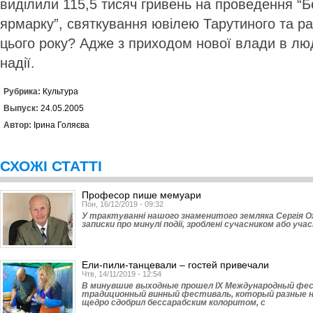
виділили 115,5 тисяч гривень на проведення “
ярмарку”, святкування ювілею Тарутиного та ра
цього року? Адже з приходом нової влади в люд
надії.
Рубрика:
Культура
Выпуск:
24.05.2005
Автор:
Ірина Голяєва
СХОЖІ СТАТТІ
Професор пише мемуари
Пон, 16/12/2019 - 09:32
У трактуванні нашого знаменитого земляка Сергія Оже
записки про минулі події, зроблені сучасником або учас
Ели-пили-танцевали – гостей привечали
Чтв, 14/11/2019 - 12:54
В минувшие выходные прошел ІХ Международный фест
традиционный винный фестиваль, который разные н
щедро сдобрил бессарабским колоритом, с