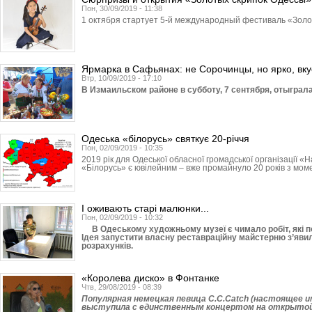
Пон, 30/09/2019 - 11:38
1 октября стартует 5-й международный фестиваль «Золо
Ярмарка в Сафьянах: не Сорочинцы, но ярко, вку
Втр, 10/09/2019 - 17:10
В Измаильском районе в субботу, 7 сентября, отыграл
Одеська «білорусь» святкує 20-річчя
Пон, 02/09/2019 - 10:35
2019 рік для Одеської обласної громадської організації 
«Білорусь» є ювілейним – вже промайнуло 20 років з моме
І оживають старі малюнки...
Пон, 02/09/2019 - 10:32
В Одеському художньому музеї є чимало робіт, які по
Ідея запустити власну реставраційну майстерню з’яви
розрахунків.
«Королева диско» в Фонтанке
Чтв, 29/08/2019 - 08:39
Популярная немецкая певица C.C.Catch (настоящее 
выступила с единственным концертом на открыто