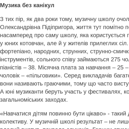
Музика без канікул
З тих пір, як два роки тому, музичну школу очо
Олександрівна Підіпригора, життя тут помітно 
насамперед про саму школу, яка користується 
у юних котовчан, але й у жителів прилеглих сіл
фортепіано, народних, струнних, струнно-смичк
інструментів, сольного співу займаються 275 ч
піаністів – 38. Місячна плата за навчання – 25 –
чоловік – «пільговики». Серед викладачів багат
вони називають граючими, тому що часто висту
А юні музиканти беруть участь у фестивалях, ко
загальноміських заходах.
«Навчатися дітям повинно бути цікаво» - такий 
колективу. У музичній школі результат – не лише