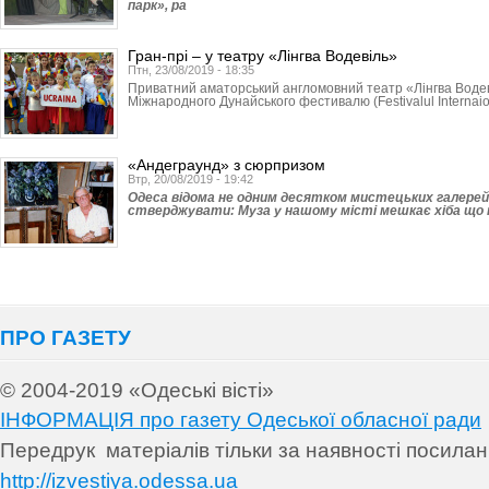
парк», ра
Гран-прі – у театру «Лінгва Водевіль»
Птн, 23/08/2019 - 18:35
Приватний аматорський англомовний театр «Лінгва Водев
Міжнародного Дунайського фестивалю (Festivalul Internaiona
«Андеграунд» з сюрпризом
Втр, 20/08/2019 - 19:42
Одеса відома не одним десятком мистецьких галерей
стверджувати: Муза у нашому місті мешкає хіба що н
ПРО ГАЗЕТУ
© 2004-2019 «Одеські вісті»
ІНФОРМАЦІЯ про газету Одеської обласної ради
Передрук матеріалів т
ільки за наявності посила
http://izvestiya.odessa.ua