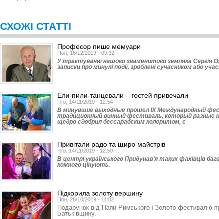
СХОЖІ СТАТТІ
Професор пише мемуари
Пон, 16/12/2019 - 09:32
У трактуванні нашого знаменитого земляка Сергія Оже
записки про минулі події, зроблені сучасником або учас
Ели-пили-танцевали – гостей привечали
Чтв, 14/11/2019 - 12:54
В минувшие выходные прошел ІХ Международный фест
традиционный винный фестиваль, который разные н
щедро сдобрил бессарабским колоритом, с
Привітали радо та щиро майстрів
Чтв, 14/11/2019 - 12:50
В центрі українського Придунав’я таких фахівців ба
кожного цінують.
Підкорила золоту вершину
Пон, 28/10/2019 - 11:02
Подарунок від Папи Римського і Золото фестивалю п
Батьківщину.