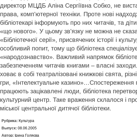
директор МЦДБ Аліна Сергіївна Собко, не виста
права, комп'ютерної техніки. Проте нові надход
бібліотекарі інформують про них читачів, та діти
«що нового». У цьому зв'язку не можна не сказ
«Бібліотечної серії», присвячених історії і культ
особливий попит, тому що бібліотека спеціалізу
«народознавство». Важливий напрямок бібліотеч
забезпеченням читачів книгами – власні заходи
ховає в собі театралізовані книжкові свята, рі
гри, «Інтелектуальне казино»…Спостереження 
працюють зацікавлені люди, бібліотека перетво
культурний центр. Таке враження склалося і пр
міської центральної дитячої бібліотеки.
Рубрика:
Культура
Выпуск:
08.06.2005
Автор:
Ірина Голяєва