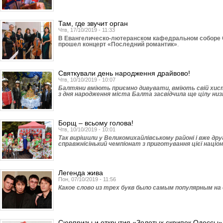
Там, где звучит орган
Чтв, 17/10/2019 - 11:33
В Евангелическо-лютеранском кафедральном соборе С
прошел концерт «Последний романтик»
.
Святкували день народження драйвово!
Чтв, 10/10/2019 - 10:07
Балтяни вміють приємно дивувати, вміють свій хист 
з дня народження міста Балта засвідчила ще цілу низ
Борщ – всьому голова!
Чтв, 10/10/2019 - 10:01
Так вирішили у Великомихай­лівському районі і вже дру
справжнісінький чемпіонат з приготування цієї націо
Легенда жива
Пон, 07/10/2019 - 11:56
Какое слово из трех букв было самым популярным на
Сюрпризы и открытия «Золотых скрипок Одессы»