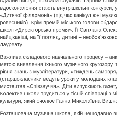
вдалий виступ, похвала слухачів. Гарним стим
вдосконалення стають внутрішкільні конкурси, 
«Дитячої філармонії» (під час канікул юні музи
ровесників). Крім премій міського голови обдар
школі «Директорська премія». Її Світлана Олек
найцікавіші, на її погляд, дитині – необов'язков
лауреату.
Важлива складового навчального процесу – анк
метою виявлення їхнього музичного кругозору, 
рівня знань з музлітератури, «тиждень самовр
(старшокласники ведуть уроки у молодших класа
мистецтва «Співзвуччя». Діти випускають газет
Колектив школи трудиться у тісній співпраці з м
культури, який очолює Ганна Миколаївна Вишн
Розташована музична школа, якій нещодавно в