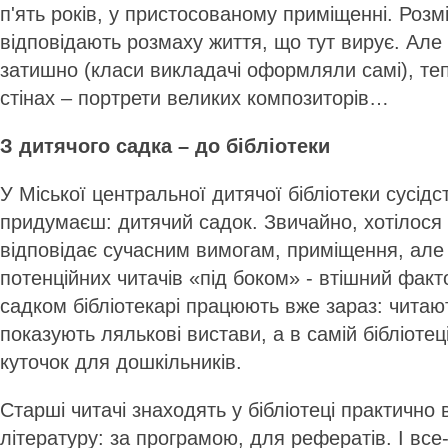
п'ять років, у пристосованому приміщенні. Розм
відповідають розмаху життя, що тут вирує. Але
затишно (класи викладачі оформляли самі), теп
стінах – портрети великих композиторів…
З дитячого садка – до бібліотеки
У Міської центральної дитячої бібліотеки сусід
придумаєш: дитячий садок. Звичайно, хотілося
відповідає сучасним вимогам, приміщення, але т
потенційних читачів «під боком» - втішний факт
садком бібліотекарі працюють вже зараз: читают
показують лялькові вистави, а в самій бібліотец
куточок для дошкільників.
Старші читачі знаходять у бібліотеці практично
літературу: за програмою, для рефератів. І все