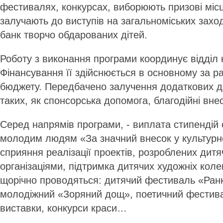
фестивалях, конкурсах, виборюють призові місц
залучають до виступів на загальноміських заход
банк творчо обдарованих дітей.
Роботу з виконання програми координує відділ 
Фінансування її здійснюється в основному за р
бюджету. Передбачено залучення додаткових д
таких, як спонсорська допомога, благодійні вне
Серед напрямів програми, - виплата стипендій 
молодим людям «За значний внесок у культурне
сприяння реалізації проектів, розроблених дит
організаціями, підтримка дитячих художніх колек
щорічно проводяться: дитячий фестиваль «Ранк
молодіжний «Зоряний дощ», поетичний фестива
виставки, конкурси краси…