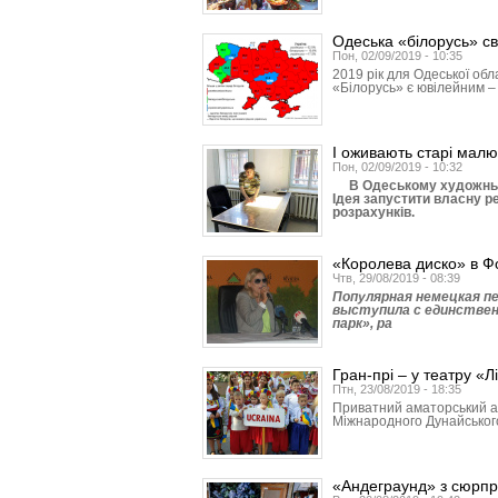
Одеська «білорусь» св
Пон, 02/09/2019 - 10:35
2019 рік для Одеської обл
«Білорусь» є ювілейним – 
І оживають старі малю
Пон, 02/09/2019 - 10:32
В Одеському художньому
Ідея запустити власну р
розрахунків.
«Королева диско» в Ф
Чтв, 29/08/2019 - 08:39
Популярная немецкая пе
выступила с единстве
парк», ра
Гран-прі – у театру «Л
Птн, 23/08/2019 - 18:35
Приватний аматорський ан
Міжнародного Дунайського ф
«Андеграунд» з сюрп