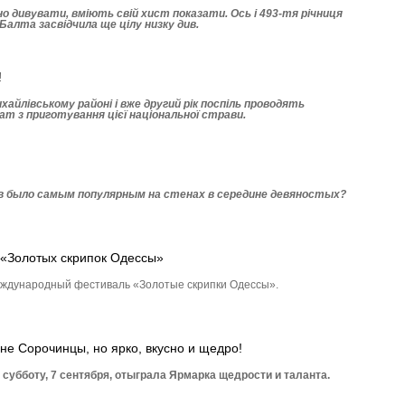
 дивувати, вміють свій хист показати. Ось і 493-тя річниця
Балта засвідчила ще цілу низку див.
!
хай­лівському районі і вже другий рік поспіль проводять
ат з приготування цієї національної страви.
кв было самым популярным на стенах в середине девяностых?
 «Золотых скрипок Одессы»
международный фестиваль «Золотые скрипки Одессы».
не Сорочинцы, но ярко, вкусно и щедро!
субботу, 7 сентября, отыграла Ярмарка щедрости и таланта.