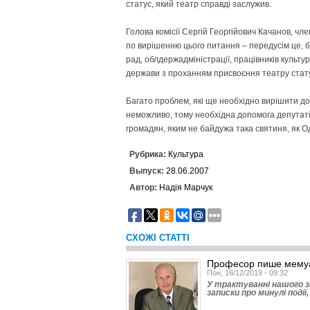
статус, який театр справді заслужив.
Голова комісії Сергій Георгійович Качанов, чл
по вирішенню цього питання – передусім це, б
рад, облдержадміністрації, працівників культур
держави з проханням присвоєння театру статус
Багато проблем, які ще необхідно вирішити до
неможливо, тому необхідна допомога депутатів 
громадян, яким не байдужа така святиня, як 
Рубрика:
Культура
Выпуск:
28.06.2007
Автор:
Надія Марчук
СХОЖІ СТАТТІ
Професор пише мему
Пон, 16/12/2019 - 09:32
У трактуванні нашого зн
записки про минулі події