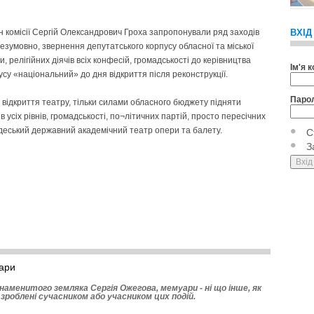
ен комісії Сергій Олександрович Гроха запропонували ряд заходів
ВХІД
езумовно, звернення депутатського корпусу обласної та міської
и, релігійних діячів всіх конфесій, громадськості до керівництва
Ім'я 
у «національний» до дня відкриття після реконструкції.
Паро
 відкриття театру, тільки силами обласного бюджету підняти
усіх рівнів, громадськості, по¬літичних партій, просто пересічних
Одеський державний академічний театр опери та балету.
С
З
ари
аменитого земляка Сергія Ожегова, мемуари - ні що інше, як
, зроблені сучасником або учасником цих подій.