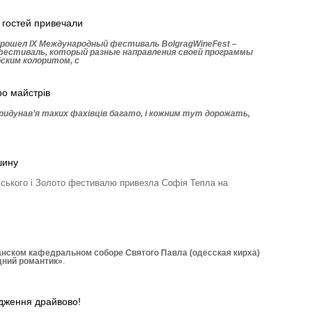
 гостей привечали
рошел ІХ Международный фестиваль BolgragWineFest –
естиваль, который разные направления своей программы
ским колоритом, с
ро майстрів
Придунав’я таких фахівців багато, і кожним тут дорожать,
шину
ського і Золото фестивалю привезла Софія Тепла на
нском кафедральном соборе Святого Павла (одесская кирха)
дний романтик»
.
дження драйвово!