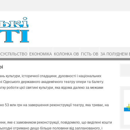
СУСПІЛЬСТВО
ЕКОНОМІКА
КОЛОНКА ОВ
ГІСТЬ ОВ
ЗА ПОЛУДНЕМ 
рі
ань культури, історичної спадщини, духовності і національних
і Одеського державного академічного театру опери та балету.
тку роботи цієї святині культури, яка відома далеко за межами
ено 53 млн грн на завершення реконструкції театру, яка триває, на
ини, яке є замовником реконструкції, повідомило, що виділені кошти
сьогодні отримано дещо більше половини від запланованого, і