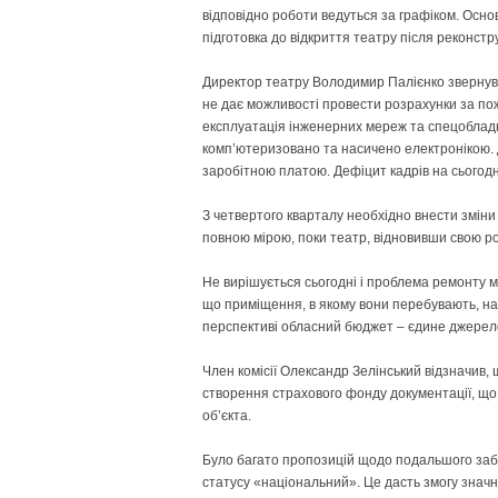
відповідно роботи ведуться за графіком. Основ
підготовка до відкриття театру після реконстру
Директор театру Володимир Палієнко звернув 
не дає можливості провести розрахунки за пож
експлуатація інженерних мереж та спецобладн
комп’ютеризовано та насичено електронікою. Д
заробітною платою. Дефіцит кадрів на сьогодні
З четвертого кварталу необхідно внести змін
повною мірою, поки театр, відновивши свою ро
Не вирішується сьогодні і проблема ремонту ма
що приміщення, в якому вони перебувають, на в
перспективі обласний бюджет – єдине джерел
Член комісії Олександр Зелінський відзначив,
створення страхового фонду документації, що
об’єкта.
Було багато пропозицій щодо подальшого забе
статусу «національний». Це дасть змогу значн