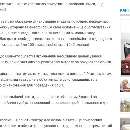
не питання, яке хвилювало присутніх на засіданні комісії, – це
кції.
КАР
увагу на обмежене фінансування видатків поточного періоду, що
ежну охорону та енергоносії. А саме основне – це обслуговування,
ання, яке сьогодні виконано за останніми вимогами часу,
ля цього необхідні високо¬кваліфіковані спеціалісти з відповідною
 складає майже 100 з загальної кількості 142 одиниці.
и до бюджету області з включенням необхідного фінансування
боту, почне частково покривати свої витрати за рахунок спектаклів.
Ше
Птн,
йстерні театру, де готуються костюми та декорації. У зв’язку з тим,
ідміну від театру, не є об’єктом культурної спадщини, то в
о фінансування для проведення робіт.
 що не виділені кошти, заплановані в обласному бюджеті на
 особливо турбує напередодні завершення робіт і введення в дію
зпечення роботи театру, але основна з них – це присвоєння
о збільшити обсяги фінансування театру, а головне – отримати той