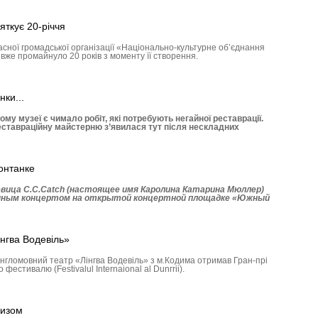
яткує 20-річчя
асної громадської організації «Національно-культурне об’єднання
вже промайнуло 20 років з моменту її створення.
нки...
 музеї є чимало робіт, які потребують негайної реставрації.
еставраційну майстерню з’явилася тут після нескладних
онтанке
вица C.C.Catch (настоящее имя Каролина Катарина Мюллер)
нным концертом на открытой концертной площадке «Южный
інгва Водевіль»
гломовний театр «Лінгва Водевіль» з м.Кодима отримав Гран-прі
естивалю (Festivalul Internaional al Dunгrii).
ризом