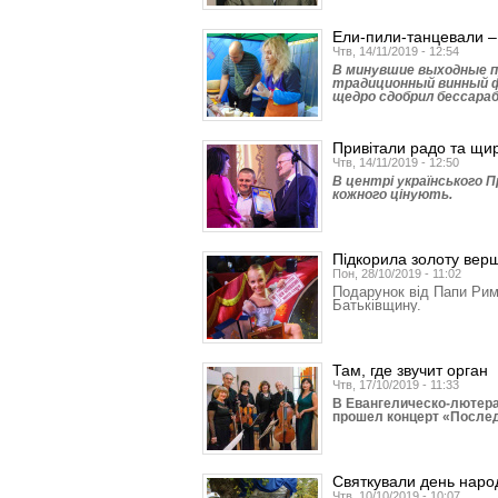
Ели-пили-танцевали –
Чтв, 14/11/2019 - 12:54
В минувшие выходные п
традиционный винный ф
щедро сдобрил бессараб
Привітали радо та щи
Чтв, 14/11/2019 - 12:50
В центрі українського 
кожного цінують.
Підкорила золоту вер
Пон, 28/10/2019 - 11:02
Подарунок від Папи Рим
Батьківщину.
Там, где звучит орган
Чтв, 17/10/2019 - 11:33
В Евангелическо-лютера
прошел концерт «После
Святкували день наро
Чтв, 10/10/2019 - 10:07