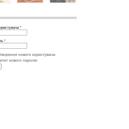
користувача
*
ль
*
творення нового користувача
апит нового паролю