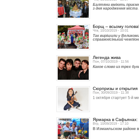
Балтяни вміють приємно
з дня народження міста 
Борщ – всьому голова
Чтв, 10/10/2019 - 10:01
Так вирішили у Великоми
справжнісінький чемпіон
Легенда жива
Пон, 07/10/2019 - 11:56
Какое слово из трех бу
Сюрпризы и открытия
Пон, 30/09/2019 - 11:38
1 октября стартует 5-й 
Ярмарка в Сафьянах: 
Втр, 10/09/2019 - 17:10
В Измаильском районе в 