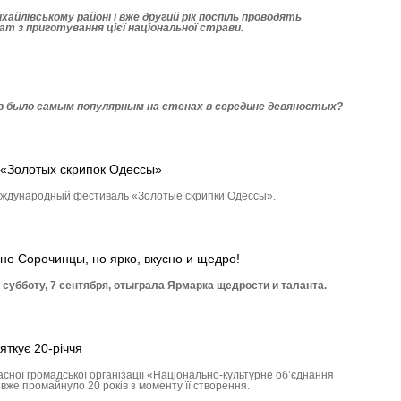
хай­лівському районі і вже другий рік поспіль проводять
ат з приготування цієї національної страви.
кв было самым популярным на стенах в середине девяностых?
 «Золотых скрипок Одессы»
международный фестиваль «Золотые скрипки Одессы».
не Сорочинцы, но ярко, вкусно и щедро!
субботу, 7 сентября, отыграла Ярмарка щедрости и таланта.
яткує 20-річчя
асної громадської організації «Національно-культурне об’єднання
вже промайнуло 20 років з моменту її створення.