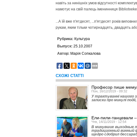
навіть за нинішніх умов відсутності комплекту
намотує на свій палець іменинниця Bibliotxeke,
...А їй вже п'ятдесят, ...п'ятдесят років випо
рукам, яким тільки чотирнадцять, двадцять або 
Рубрика:
Культура
Выпуск:
25.10.2007
Автор:
Марія Сопкалова
СХОЖІ СТАТТІ
Професор пише мему
Пон, 16/12/2019 - 09:32
У трактуванні нашого зн
записки про минулі події
Ели-пили-танцевали –
Чтв, 14/11/2019 - 12:54
В минувшие выходные п
традиционный винный ф
щедро сдобрил бессараб