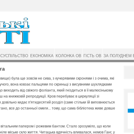
СУСПІЛЬСТВО
ЕКОНОМІКА
КОЛОНКА ОВ
ГІСТЬ ОВ
ЗА ПОЛУДНЕМ 
га
 сховище) була ще зовсім не сива, з кучерявими скронями і з очима, які
нучого, вона ковзає пальцями по скриньці з висувними шухлядками
 виходить від свіжого фоліанта, який гніздиться в її малюсінькому
ш на книжковій репродукції. Кров перебуває в циркуляції зі
 довільно кидає п'ятидесятий розділ (саме стільки їй виповнюється
тано, все до останньої омеги... тому, що сама бібліотека живе довше
 вітальним папером і рожевим бантом. Стало зрозуміло, що коли
іле міське скло життя. Читацька вдячність вливалася, немов Ганг, у