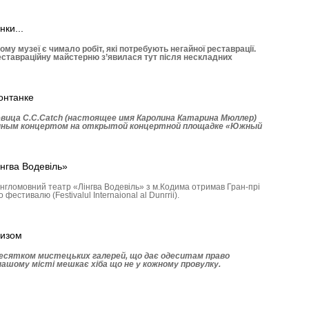
нки...
 музеї є чимало робіт, які потребують негайної реставрації.
еставраційну майстерню з’явилася тут після нескладних
онтанке
вица C.C.Catch (настоящее имя Каролина Катарина Мюллер)
нным концертом на открытой концертной площадке «Южный
інгва Водевіль»
гломовний театр «Лінгва Водевіль» з м.Кодима отримав Гран-прі
естивалю (Festivalul Internaional al Dunгrii).
ризом
десятком мистецьких галерей, що дає одеситам право
ашому місті мешкає хіба що не у кожному провулку.