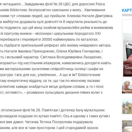
я читацького... Завідувачка філії № 28 ЦБС для дорослих Раїса
иків бібліотеки, безпросвітно закоханих у книгу... Хвилювання
КАР
леними тут словами людей, що прийшли. Кликова Наталя Дмитрівна
а майбутнє додавала нулі довголіття й округляла реальність до
ло подумати, що цій жінці знайомі вузькоколійні рейки в книжковому
лі притулку книжок – місіонери і цирульники бородатого XXI
е перебирати і перевіряти 30000 найменувань по каталогах.
ть підібрати оригінальний реферат або книжку невідомого автора.
ь Наталя Іванівна Приходченко, Олена Юріївна Гончарова, і
сть і вольовий характер. Світлана Володимирівна Лазаренко,
горають» під настільним абажуром, намагаючись догодити навіть
Ше
ми матеріальними зусиллями співробітниць полиці і шафи не
Птн,
ератури. І все для нас, улюблених... А що ж їм? Бібліотечним
аку енергетичну віддачу, за те, що так по-жіночому ласкаво
лективі завжди знайдеться місце добрим словам, а то і пісні.
ст, оптиміст», – розмірено пульсувало дихання півчих колег з
 літописання філії № 28. Пам'ятаю і дотепер бачу мультяшних
розкидали подушки по кутках пам'яті. Ось в одному з таких кутків і
 мені вже давно. Читачка Тетяна Погорєлова подарувала
аним, але все ж таки простором. І цей стародавній зразок