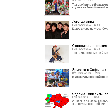
Чтв, 10/10/2019 - 10:01
Так вирішили у Великоми
справжнісінький чемпіон
Легенда жива
Пон, 07/10/2019 - 11:56
Какое слово из трех бу
Сюрпризы и открытия
Пон, 30/09/2019 - 11:38
1 октября стартует 5-й 
Ярмарка в Сафьянах: 
Втр, 10/09/2019 - 17:10
В Измаильском районе в 
Одеська «білорусь» св
Пон, 02/09/2019 - 10:35
2019 рік для Одеської обл
«Білорусь» є ювілейним – 