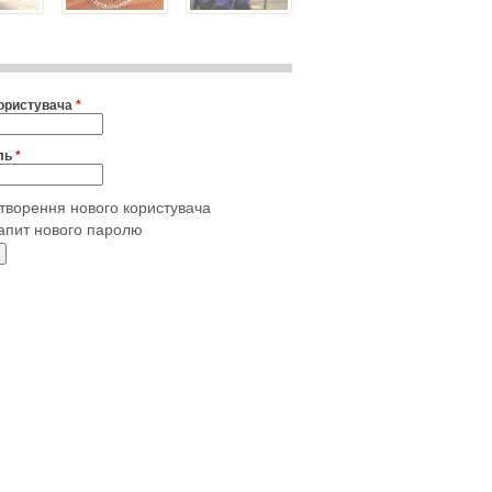
користувача
*
ль
*
творення нового користувача
апит нового паролю