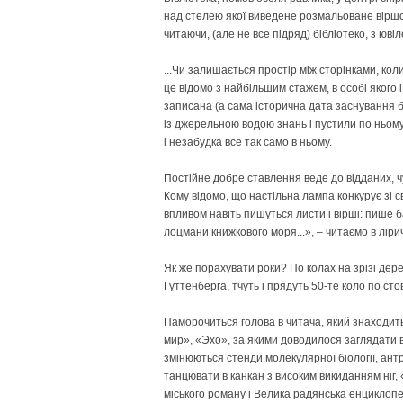
над стелею якої виведене розмальоване віршов
читаючи, (але не все підряд) бібліотеко, з ювіл
...Чи залишається простір між сторінками, кол
це відомо з найбільшим стажем, в особі якого 
записана (а сама історична дата заснування бі
із джерельною водою знань і пустили по ньому 
і незабудка все так само в ньому.
Постійне добре ставлення веде до відданих, ч
Кому відомо, що настільна лампа конкурує зі сві
впливом навіть пишуться листи і вірші: пише 
лоцмани книжкового моря...», – читаємо в ліри
Як же порахувати роки? По колах на зрізі дер
Гуттенберга, тчуть і прядуть 50-те коло по ст
Паморочиться голова в читача, який знаходит
мир», «Эхо», за якими доводилося заглядати в 
змінюються стенди молекулярної біології, ант
танцювати в канкан з високим викиданням ніг, 
міського роману і Велика радянська енциклопе