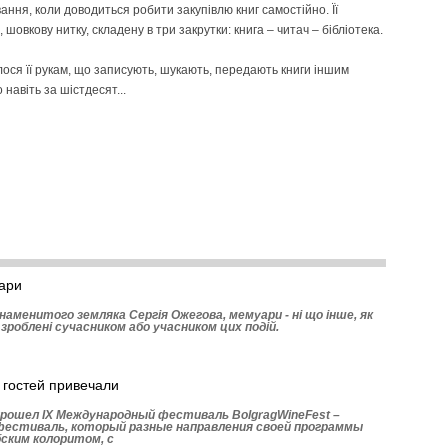
вання, коли доводиться робити закупівлю книг самостійно. Її
 шовкову нитку, складену в три закрутки: книга – читач – бібліотека.
внилося її рукам, що записують, шукають, передають книги іншим
навіть за шістдесят...
ари
аменитого земляка Сергія Ожегова, мемуари - ні що інше, як
, зроблені сучасником або учасником цих подій.
 гостей привечали
рошел ІХ Международный фестиваль BolgragWineFest –
естиваль, который разные направления своей программы
ским колоритом, с