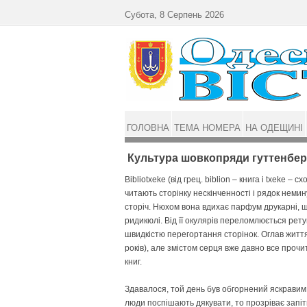
Перейти до основного матеріалу
Субота, 8 Серпень 2026
ГОЛОВНА
ТЕМА НОМЕРА
НА ОДЕЩИНІ
Культура шовкопряди гуттенбер
Bibliotxeke (від грец. biblion – книга і txeke –
читають сторінку нескінченності і рядок неми
сторіч. Нюхом вона вдихає парфум друкарні, що
ридикюлі. Від її окулярів переломлюється рету
швидкістю перегортання сторінок. Оглав життя
років), але змістом серця вже давно все прочи
книг.
Здавалося, той день був обгорнений яскравим
люди поспішають дякувати, то прозріває запітн