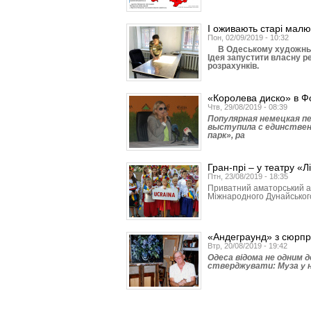
І оживають старі малю
Пон, 02/09/2019 - 10:32
В Одеському художньому
Ідея запустити власну р
розрахунків.
«Королева диско» в Ф
Чтв, 29/08/2019 - 08:39
Популярная немецкая пе
выступила с единстве
парк», ра
Гран-прі – у театру «Л
Птн, 23/08/2019 - 18:35
Приватний аматорський ан
Міжнародного Дунайського ф
«Андеграунд» з сюрп
Втр, 20/08/2019 - 19:42
Одеса відома не одним 
стверджувати: Муза у н