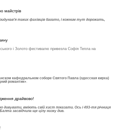
ро майстрів
Придунав’я таких фахівців багато, і кожним тут дорожать,
шину
ського і Золото фестивалю привезла Софія Тепла на
нском кафедральном соборе Святого Павла (одесская кирха)
дний романтик»
.
дження драйвово!
 дивувати, вміють свій хист показати. Ось і 493-тя річниця
Балта засвідчила ще цілу низку див.
!