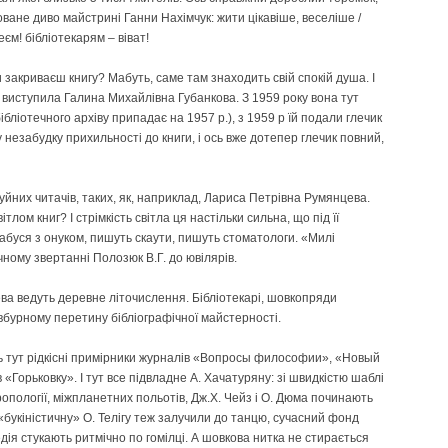
ане диво майстрині Ганни Нахімчук: жити цікавіше, веселіше /
еєм! бібліотекарям – віват!
и закриваєш книгу? Мабуть, саме там знаходить свій спокій душа. І
і виступила Галина Михайлівна Губанкова. З 1959 року вона тут
бліотечного архіву припадає на 1957 р.), з 1959 р їй подали глечик
незабудку прихильності до книги, і ось вже дотепер глечик повний,
уйних читачів, таких, як, наприклад, Лариса Петрівна Румянцева.
тлом книг? І стрімкість світла ця настільки сильна, що під її
бабуся з онуком, пишуть скаути, пишуть стоматологи. «Милі
чному звертанні Полозюк В.Г. до ювілярів.
ева ведуть деревне літочислення. Бібліотекарі, шовкопряди
овбурному перетину бібліографічної майстерності.
ь тут рідкісні примірники журналів «Вопросы философии», «Новый
«Горьковку». І тут все підвладне А. Хачатуряну: зі швидкістю шаблі
ропології, міжпланетних польотів, Дж.Х. Чейз і О. Дюма починають
«букіністичну» О. Телігу теж залучили до танцю, сучасний фонд
дія стукають ритмічно по гомілці. А шовкова нитка не стирається