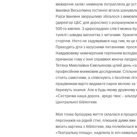
межиріччя залів і неминуче потрапляла до уст
Іванівна Весьолкина гостинно вітала шанувальн
Раїси Іванівни зворушливо збігалося з вимов
(директор ЦБС для дорослих) з розрахунком н
500-го ювілею. З щиросердних слів її можна бу
тунелі і швидка вагонетка з читачами. Храните
сторіччя. Ніхто не задумувався над тим, як ц
Приходять діти з казусними питаннями: прося
Навдивовижу невичерпним терпінням володіют
причиною тому є їхня справжня жіноча лагідні
Тетяна Миколаївна Ємельянова цілий день «за
професійним книжковим дослідникам. Спільни
стоять самотніми, а співіснують з безліччю літ
працівникам варто видавати парне молоко за т
бережуть знання. Але в будь-якому дружному ко
«Сестричка наша дорога...кредо твоє – альтруї
Центральної бібліотеки.
Моя тонка брошурка життя склалася в процесі
персонажів на рідній стіні, плюшеві думки вже 
висить картина з бібліотеки, яка полюбилася
«Театральну площу», наділила їх хоч намальов