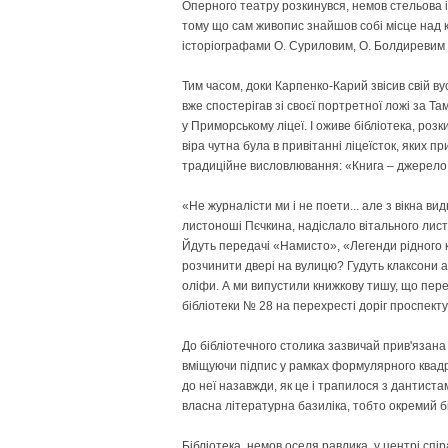
Оперного театру розкинувся, немов стельова і
тому що сам живопис знайшов собі місце над 
історіографами О. Суриловим, О. Болдиревим 
Тим часом, доки Карпенко-Карий звісив свій в
вже спостерігав зі своєї портретної ложі за 
у Приморському ліцеї. І оживе бібліотека, роз
віра чутна була в привітанні ліцеїсток, яких п
традиційне висловлювання: «Книга – джерело
«Не журналісти ми і не поети... але з вікна 
листоноші Пєчкина, надіслало вітального лист
Йдуть передачі «Намисто», «Легенди рідного к
розчинити двері на вулицю? Гудуть клаксони а
оліфи. А ми випустили книжкову тишу, що пере
бібліотеки № 28 на перехресті доріг проспекту
До бібліотечного столика зазвичай прив'язана 
вміщуючи підпис у рамках формулярного квад
до неї назавжди, як це і трапилося з дантистами
власна літературна базиліка, тобто окремий бі
Бібліотека, немов оселя равлика, у центрі спі