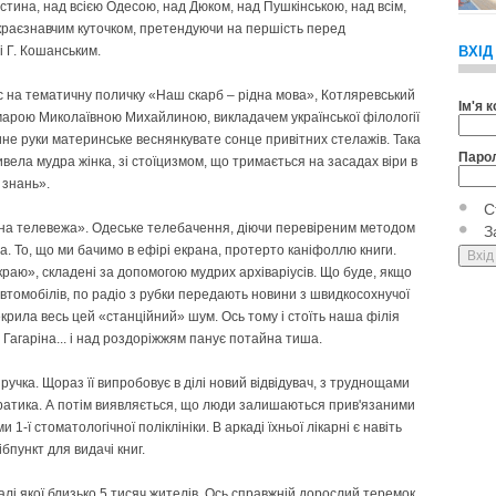
стина, над всією Одесою, над Дюком, над Пушкінською, над всім,
краєзнавчим куточком, претендуючи на першість перед
і Г. Кошанським.
ВХІД
ус на тематичну поличку «Наш скарб – рідна мова», Котляревський
Ім'я 
Тамарою Миколаївною Михайлиною, викладачем української філології
кине руки материнське веснянкувате сонце привітних стелажів. Така
Паро
ривела мудра жінка, зі стоїцизмом, що тримається на засадах віри в
 знань».
С
видна телевежа». Одеське телебачення, діючи перевіреним методом
З
а. То, що ми бачимо в ефірі екрана, протерто каніфоллю книги.
раю», складені за допомогою мудрих архіваріусів. Що буде, якщо
втомобілів, по радіо з рубки передають новини з швидкосохнучої
крила весь цей «станційний» шум. Ось тому і стоїть наша філія
 Гагаріна... і над роздоріжжям панує потайна тиша.
ручка. Щораз її випробовує в ділі новий відвідувач, з труднощами
ратика. А потім виявляється, що люди залишаються прив'язаними
 1-ї стоматологічної поліклініки. В аркаді їхньої лікарні є навіть
бпункт для видачі книг.
ралі якої близько 5 тисяч жителів. Ось справжній дорослий теремок,