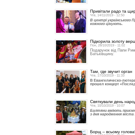
Привітали радо та щи
Чтв, 14/11/2019 - 12:50
В центрі українського 
кожного цінують.
Підкорила золоту вер
Пон, 28/10/2019 - 11:02
Подарунок від Папи Рим
Батьківщину.
Там, где звучит орган
Чтв, 17/10/2019 - 11:33
В Евангелическо-лютера
прошел концерт «После
Святкували день наро
Чтв, 10/10/2019 - 10:07
Балтяни вміють приємно
з дня народження міста 
Борщ – всьому голова