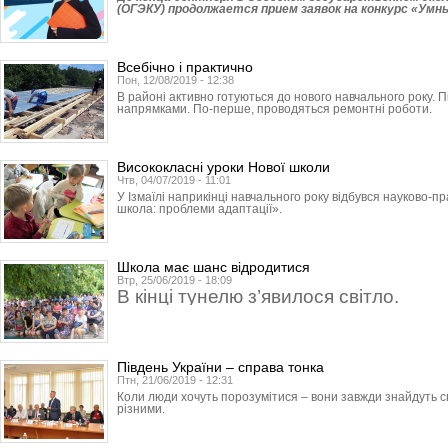
(ОГЭКУ) продолжается прием заявок на конкурс «Умн
Всебічно і практично
Пон, 12/08/2019 - 12:38
В районі активно готуються до нового навчального року. П
напрямками. По-перше, проводяться ремонтні роботи.
Висококласні уроки Нової школи
Чтв, 04/07/2019 - 11:01
У Ізмаїлі наприкінці навчального року відбувся науково-п
школа: проблеми адаптації».
Школа має шанс відродитися
Втр, 25/06/2019 - 18:09
В кінці тунелю з’явилося світло.
Південь України – справа тонка
Птн, 21/06/2019 - 12:31
Коли люди хочуть порозумітися – вони завжди знайдуть сп
різними.