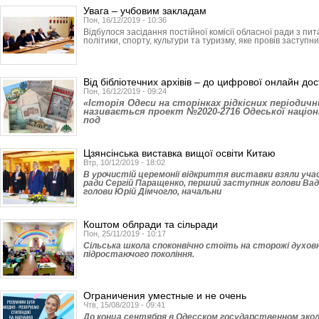
Увага – учбовим закладам
Пон, 16/12/2019 - 10:36
Відбулося засідання постійної комісії обласної ради з пит
політики, спорту, культури та туризму, яке провів заступник
Від бібліотечних архівів – до цифрової онлайн дос
Пон, 16/12/2019 - 09:24
«Історія Одеси на сторінках рідкісних періодичн
називається проект №2020-2716 Одеської націона
под
Цзянсінська виставка вищої освіти Китаю
Втр, 10/12/2019 - 18:02
В урочистій церемонії відкриття виставки взяли уча
ради Сергій Паращенко, перший заступник голови Ва
голови Юрій Дімчогло, начальни
Коштом облради та сільради
Пон, 25/11/2019 - 10:17
Сільська школа споконвічно стоїть на сторожі духовн
підростаючого покоління.
Ограничения уместные и не очень
Чтв, 15/08/2019 - 09:41
До конца сентября в Одесском государственном эк