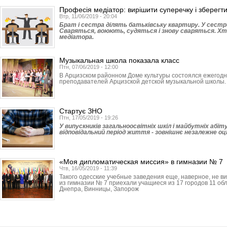
Професія медіатор: вирішити суперечку і зберегти
Втр, 11/06/2019 - 20:04
Брат і сестра ділять батьківську квартиру. У сестри
Сваряться, воюють, судяться і знову сваряться. Хт
медіатора.
Музыкальная школа показала класс
Птн, 07/06/2019 - 12:00
В Арцизском районном Доме культуры состоялся ежегод
преподавателей Арцизской детской музыкальной школы.
Стартує ЗНО
Птн, 17/05/2019 - 19:26
У випускників загальноосвітніх шкіл і майбутніх абі
відповідальний період життя - зовнішнє незалежне оц
«Моя дипломатическая миссия» в гимназии № 7
Чтв, 16/05/2019 - 11:39
Такого одесские учебные заведения еще, наверное, не ви
из гимназии № 7 приехали учащиеся из 17 городов 11 обл
Днепра, Винницы, Запорож