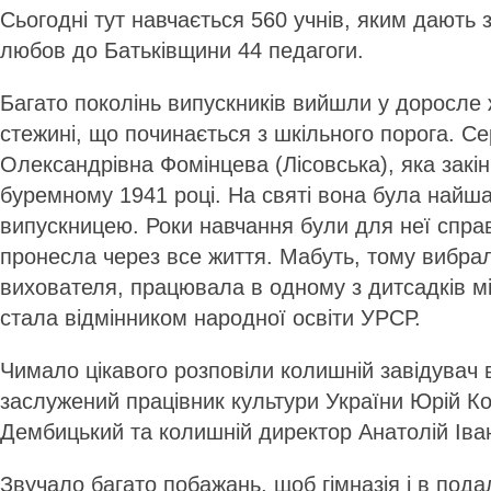
Сьогодні тут навчається 560 учнів, яким дають
любов до Батьківщини 44 педагоги.
Багато поколінь випускників вийшли у доросле 
стежині, що починається з шкільного порога. С
Олександрівна Фомінцева (Лісовська), яка закі
буремному 1941 році. На святі вона була най
випускницею. Роки навчання були для неї спра
пронесла через все життя. Мабуть, тому вибра
вихователя, працювала в одному з дитсадків м
стала відмінником народної освіти УРСР.
Чимало цікавого розповіли колишній завідувач в
заслужений працівник культури України Юрій К
Дембицький та колишній директор Анатолій Іва
Звучало багато побажань, щоб гімназія і в по