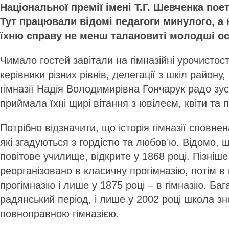
Національної премії імені Т.Г. Шевченка пое
Тут працювали відомі педагоги минулого, а
їхню справу не менш талановиті молодші ос
Чимало гостей завітали на гімназійні урочистост
керівники різних рівнів, делегації з шкіл району
гімназії Надія Володимирівна Гончарук радо зус
приймала їхні щирі вітання з ювілеєм, квіти та 
Потрібно відзначити, що історія гімназії сповне
які згадуються з гордістю та любов’ю. Відомо, 
повітове училище, відкрите у 1868 році. Пізніше
реорганізовано в класичну прогімназію, потім 
прогімназію і лише у 1875 році – в гімназію. Баг
радянський період, і лише у 2002 році школа з
повноправною гімназією.