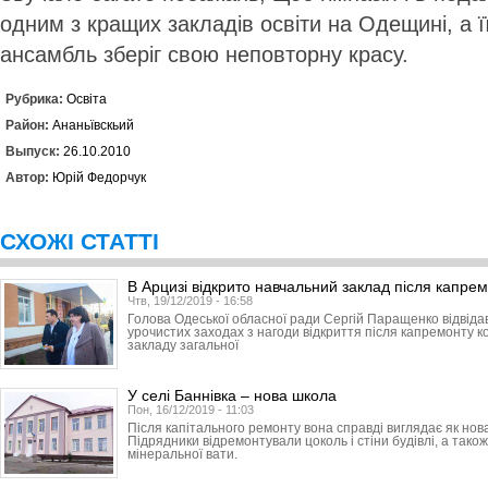
одним з кращих закладів освіти на Одещині, а ї
ансамбль зберіг свою неповторну красу.
Рубрика:
Освіта
Район:
Ананьївскьий
Выпуск:
26.10.2010
Автор:
Юрій Федорчук
СХОЖІ СТАТТІ
В Арцизі відкрито навчальний заклад після капре
Чтв, 19/12/2019 - 16:58
Голова Одеської обласної ради Сергій Паращенко відвідав
урочистих заходах з нагоди відкриття після капремонту к
закладу загальної
У селі Баннівка – нова школа
Пон, 16/12/2019 - 11:03
Після капітального ремонту вона справді виглядає як нов
Підрядники відремонтували цоколь і стіни будівлі, а тако
мінеральної вати.