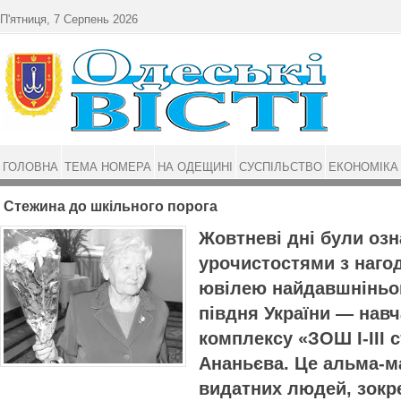
Перейти до основного матеріалу
П'ятниця, 7 Серпень 2026
ГОЛОВНА
ТЕМА НОМЕРА
НА ОДЕЩИНІ
СУСПІЛЬСТВО
ЕКОНОМІКА
Стежина до шкільного порога
Жовтневі дні були оз
урочистостями з нагод
ювілею найдавшніньог
півдня України — нав
комплексу «ЗОШ І-ІІІ с
Ананьєва. Це альма-м
видатних людей, зокр