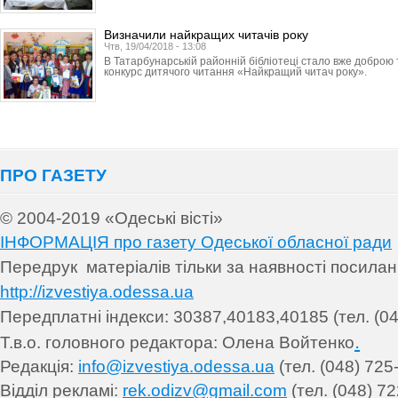
Визначили найкращих читачів року
Чтв, 19/04/2018 - 13:08
В Татарбунарській районній бібліотеці стало вже добро
конкурс дитячого читання «Найкращий читач року».
ПРО ГАЗЕТУ
© 2004-2019 «Одеські вісті»
ІНФОРМАЦІЯ про газету Одеської обласної ради
Передрук матеріалів т
ільки за наявності посила
http://izvestiya.odessa.ua
Передплатні індекси: 30
387,40183,40185 (тел. (04
.
Т.в.о. головного редактора: Олена Войтенко
Редакція:
info@izvestiya.odessa.ua
(тел. (048) 725
Відділ рекламі:
rek.odizv@gmail.com
(тел. (048) 72