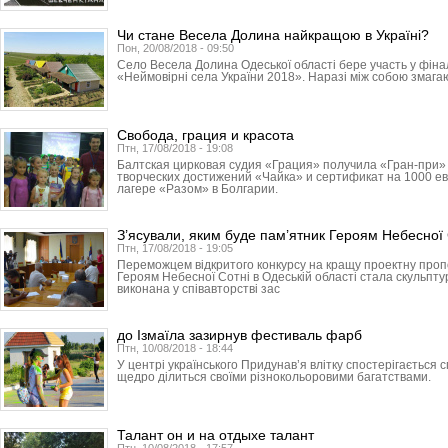
Чи стане Весела Долина найкращою в Україні?
Пон, 20/08/2018 - 09:50
Село Весела Долина Одеської області бере участь у фінал
«Неймовірні села України 2018». Наразі між собою змагаю
Свобода, грация и красота
Птн, 17/08/2018 - 19:08
Балтская цирковая судия «Грация» получила «Гран-при
творческих достижений «Чайка» и сертификат на 1000 ев
лагере «Разом» в Болгарии.
З’ясували, яким буде пам’ятник Героям Небесної 
Птн, 17/08/2018 - 19:05
Переможцем відкритого конкурсу на кращу проектну про
Героям Небесної Сотні в Одеській області стала скульпт
виконана у співавторстві зас
до Ізмаїла зазирнув фестиваль фарб
Птн, 10/08/2018 - 18:44
У центрі українського Придунав’я влітку спостерігається
щедро ділиться своїми різнокольоровими багатствами.
Талант он и на отдыхе талант