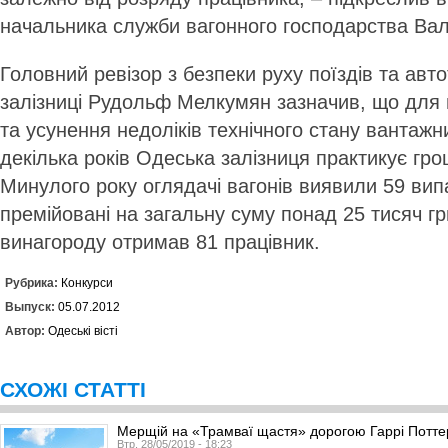
начальника служби вагонного господарства Ва
Головний ревізор з безпеки руху поїздів та авт
залізниці Рудольф Мелкумян зазначив, що для
та усунення недоліків технічного стану вантажн
декілька років Одеська залізниця практикує гро
Минулого року оглядачі вагонів виявили 59 вип
премійовані на загальну суму понад 25 тисяч гр
винагороду отримав 81 працівник.
Рубрика:
Конкурси
Выпуск:
05.07.2012
Автор:
Одеські вісті
СХОЖІ СТАТТІ
Мерщій на «Трамваї щастя» дорогою Гаррі Потте
Втр, 28/05/2019 - 18:23