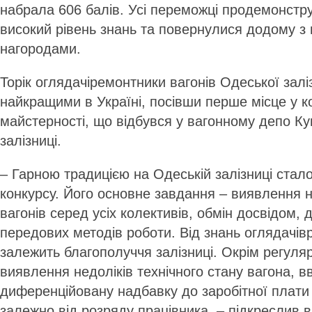
набрала 606 балів. Усі переможці продемонстру
високий рівень знань та повернулися додому з
нагородами.
Торік оглядачі­ремонтники вагонів Одеської залі
найкращими в Україні, посівши перше місце у к
майстерності, що відбувся у вагонному депо Ку
залізниці.
– Гарною традицією на Одеській залізниці стал
конкурсу. Його основне завдання – виявлення 
вагонів серед усіх колективів, обмін досвідом,
передових методів роботи. Від знань оглядачів­
залежить благополуччя залізниці. Окрім регуля
виявлення недоліків технічного стану вагона, 
диференційовану надбавку до заробітної плати 
залежно від розряду працівника, – підкреслив в