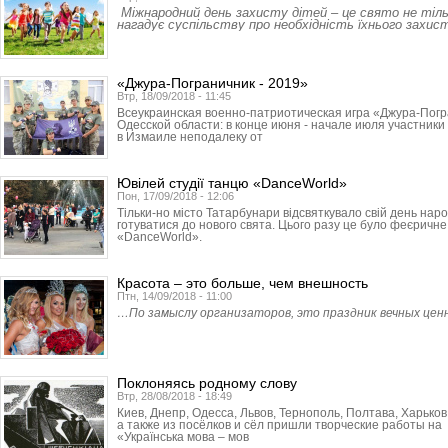
Міжнародний день захисту дітей – це свято не тіль
нагадує суспільству про необхідність їхнього захис
«Джура-Пограничник - 2019»
Втр, 18/09/2018 - 11:45
Всеукраинская военно-патриотическая игра «Джура-Погр
Одесской области: в конце июня - начале июля участник
в Измаиле неподалеку от
Ювілей студії танцю «DanceWorld»
Пон, 17/09/2018 - 12:06
Тільки-но місто Татарбунари відсвяткувало свій день нар
готуватися до нового свята. Цього разу це було феєричне
«DanceWorld».
Красота – это больше, чем внешность
Птн, 14/09/2018 - 11:00
…По замыслу организаторов, это праздник вечных ценн
Поклоняясь родному слову
Втр, 28/08/2018 - 18:49
Киев, Днепр, Одесса, Львов, Тер­нополь, Полтава, Харьков
а также из посёлков и сёл пришли творческие работы н
«Українська мова – мов