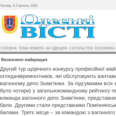
Перейти до основного матеріалу
Четвер, 6 Серпень 2026
ГОЛОВНА
ТЕМА НОМЕРА
НА ОДЕЩИНІ
СУСПІЛЬСТВО
ЕКОНОМІКА
Визначено найкращих
Другий тур щорічного конкурсу професійної май
оглядачів­ремонтників, які обслуговують вантажн
вагонному депо Знам’янки. За підсумками всіх е
було чотири) у загальнокомандному рейтингу п
команда вагонного депо Знам’янки, представни
бали. Другими стали представники Помічнянсько
балами. Третє місце – за командою з вагонного