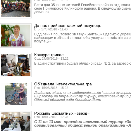
Птн, 10/08/2018 - 17:57
В эти дни 35 юных жителей Ренийского района отдыхают в
селе Приморское Килийского района. В следующую смену
девчонок.
До нас прийшов таємний покупець
Втр, 17/07/2018 - 11:40
Відділення поштового зв’язку «Балта-1» Одеською дире
найкращим в області з якості обслуговування клієнтів за
покупець».
Конкурс триває
Срд, 27/06/2018 - 13:22
В адміністративній будівлі обласної ради № 2, за адресою
Об’єднала інтелектуальна гра
Птн, 15/06/2018 - 15:22
Двадцять шість юних любителів шахів і шашок зустріл
Ширяєвому на міжрайонному турнірі, влаштованому до
Одеської обласної ради Леонідом Шимо
Россыпь шахматных «звезд»
Птн, 18/05/2018 - 17:28
C 11 по 13 мая проходил шахматный турнир «Зв
организованный общественной организацией «