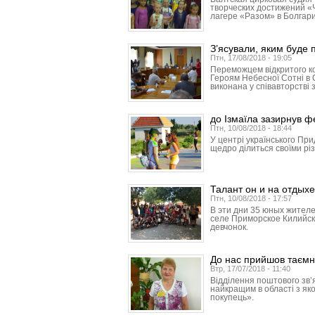
творческих достижений «Ч
лагере «Разом» в Болгар
З’ясували, яким буде 
Птн, 17/08/2018 - 19:05
Переможцем відкритого к
Героям Небесної Сотні в 
виконана у співавторстві 
до Ізмаїла зазирнув 
Птн, 10/08/2018 - 18:44
У центрі українського Пр
щедро ділиться своїми рі
Талант он и на отдыхе
Птн, 10/08/2018 - 17:57
В эти дни 35 юных жителе
селе Приморское Килийск
девчонок.
До нас прийшов таємн
Втр, 17/07/2018 - 11:40
Відділення поштового зв
найкращим в області з як
покупець».