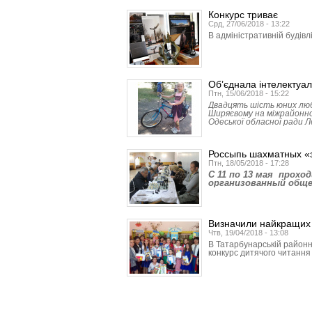
Конкурс триває
Срд, 27/06/2018 - 13:22
В адміністративній будівл
Об’єднала інтелектуал
Птн, 15/06/2018 - 15:22
Двадцять шість юних люб
Ширяєвому на міжрайонн
Одеської обласної ради 
Россыпь шахматных «
Птн, 18/05/2018 - 17:28
C 11 по 13 мая прох
организованный обще
Визначили найкращих 
Чтв, 19/04/2018 - 13:08
В Татарбунарській районн
конкурс дитячого читання