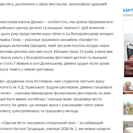
дів світу, досягнення у сфері мистецтва, пропагували здоровий
КАР
риш­талева корона Дунаю» – особистість, яка цілком сформувалася.
енійського центру дитячої та юнацької творчості. Цей колектив –
 цього року представляв нашу область на Всеукраїнському конкурсі
альвіна Геока – учасниця зразкового ансамблю «Конфетті»
йкращих колективів Одещини, який три роки поспіль посідає перші
ективів дитячих шкіл мистецтв. Мальвіні лише 14 років, а вона вже
і, брала участь у Всеукраїнському фестивалі дитячої та юнацької
и стоїть? Живучи в селі Долинському, дівчина щодня після уроків
Ше
ецтв. Навіть у зимові хуртовини.
Птн,
ої, уродженки села Котловини, нині студентки третього курсу
ситету ім. К.Д. Ушинського. Будучи школяркою, дівчина танцювала
 гюлю» – учасника міжнародних фольклорних фестивалів, на яких
одні Катя вивчає англійську і турецьку мови, продовжує вести
ситету. Не дивно, що конкурс краси з учасницями такого рівня
ановиту, цілеспрямовану та працьовиту молодь.
 «Одеські вісті» заснувала спеціальний приз – за найкращий
остоїлася Наталя Гродецька, учениця ЗОШ № 1, яку можна назвати