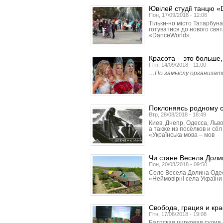
Ювілей студії танцю 
Пон, 17/09/2018 - 12:06
Тільки-но місто Татарбун
готуватися до нового свят
«DanceWorld».
Красота – это больше
Птн, 14/09/2018 - 11:00
…По замыслу организатор
Поклоняясь родному 
Втр, 28/08/2018 - 18:49
Киев, Днепр, Одесса, Льво
а также из посёлков и с
«Українська мова – мов
Чи стане Весела Доли
Пон, 20/08/2018 - 09:50
Село Весела Долина Одесь
«Неймовірні села України 
Свобода, грация и кра
Птн, 17/08/2018 - 19:08
Балтская цирковая судия