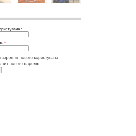
користувача
*
ль
*
творення нового користувача
апит нового паролю