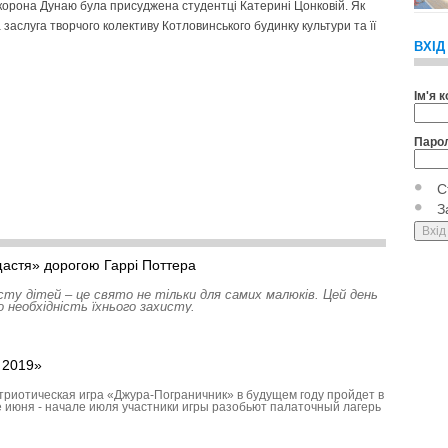
 корона Дунаю була присуджена студентці Катерині Цонковій. Як
заслуга творчого колективу Котловинського будинку культури та її
ВХІД
Ім'я 
Паро
С
З
астя» дорогою Гаррі Поттера
ту дітей – це свято не тільки для самих малюків. Цей день
о необхідність їхнього захисту.
 2019»
триотическая игра «Джура-Пограничник» в будущем году пройдет в
е июня - начале июля участники игры разобьют палаточный лагерь