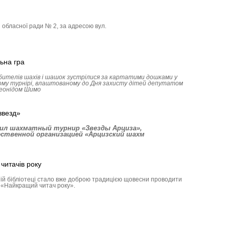
і обласної ради № 2, за адресою вул.
ьна гра
ителів шахів і шашок зустрілися за картатими дошками у
ому турнірі, влаштованому до Дня захисту дітей депутатом
Леонідом Шимо
звезд»
одил шахматный турнир «Звезды Арциза»,
ственной организацией «Арцизский шахм
читачів року
ій бібліотеці стало вже доброю традицією щовесни проводити
 «Найкращий читач року».