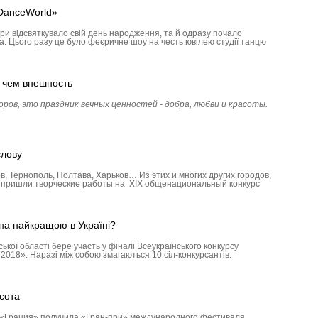
«DanceWorld»
ари відсвяткувало свій день народження, та й одразу почало
а. Цього разу це було феєричне шоу на честь ювілею студії танцю
, чем внешность
ов, это праздник вечных ценностей - добра, любви и красоты.
слову
в, Тер­нополь, Полтава, Харьков… Из этих и многих других городов,
ёл пришли творческие работы на ХIХ общенациональный конкурс
на найкращою в Україні?
кої області бере участь у фіналі Всеукраїнського конкурсу
2018». Наразі між собою змагаються 10 сіл-конкурсантів.
сота
 «Грация» получила «Гран-при» международного фестиваля