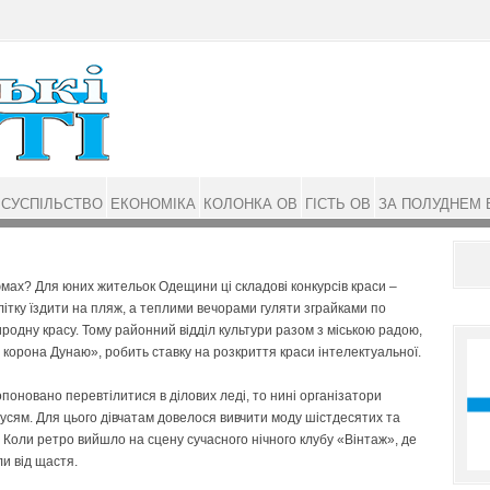
СУСПІЛЬСТВО
ЕКОНОМІКА
КОЛОНКА ОВ
ГІСТЬ ОВ
ЗА ПОЛУДНЕМ 
юмах? Для юних жительок Одещини ці складові конкурсів краси –
літку їздити на пляж, а теплими вечорами гуляти зграйками по
иродну красу. Тому районний відділ культури разом з міською радою,
корона Дунаю», робить ставку на розкриття краси інтелектуальної.
оновано перевтілитися в ділових леді, то нині організатори
усям. Для цього дівчатам довелося вивчити моду шістдесятих та
 Коли ретро вийшло на сцену сучасного нічного клубу «Вінтаж», де
ли від щастя.