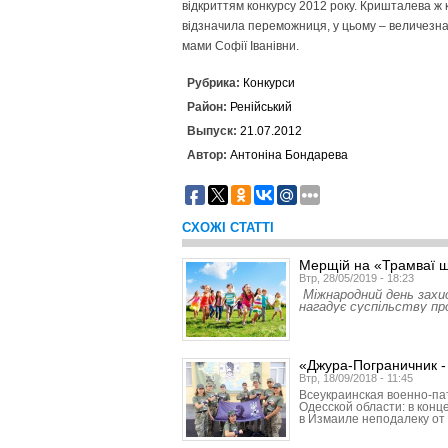
відкриттям конкурсу 2012 року. Кришталева ж
відзначила переможниця, у цьому – величезна 
мами Софії Іванівни.
Рубрика:
Конкурси
Район:
Ренійський
Выпуск:
21.07.2012
Автор:
Антоніна Бондарева
СХОЖІ СТАТТІ
Мерщій на «Трамваї щ
Втр, 28/05/2019 - 18:23
Міжнародний день захис
нагадує суспільству пр
«Джура-Пограничник -
Втр, 18/09/2018 - 11:45
Всеукраинская военно-па
Одесской области: в конц
в Измаиле неподалеку от