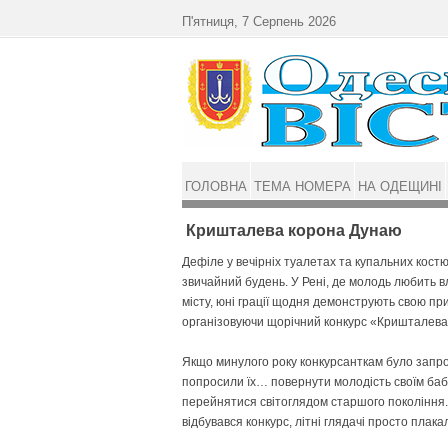
Перейти до основного матеріалу
П'ятниця, 7 Серпень 2026
ГОЛОВНА
ТЕМА НОМЕРА
НА ОДЕЩИНІ
Кришталева корона Дунаю
Дефіле у вечірніх туалетах та купальних кост
звичайний будень. У Рені, де молодь любить в
місту, юні грації щодня демонструють свою пр
організовуючи щорічний конкурс «Кришталева 
Якщо минулого року конкурсанткам було запроп
попросили їх… повернути молодість своїм баб
перейнятися світоглядом старшого покоління.
відбувався конкурс, літні глядачі просто плака