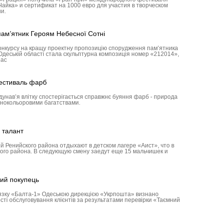
айка» и сертификат на 1000 евро для участия в творческом
ии.
пам’ятник Героям Небесної Сотні
онкурсу на кращу проектну пропозицію спорудження пам’ятника
Одеській області стала скульптурна композиція номер «212014»,
зас
фестиваль фарб
идунав’я влітку спостерігається справжнє буяння фарб - природа
знокольоровими багатствами.
 талант
й Ренийского района отдыхают в детском лагере «Аист», что в
ого района. В следующую смену заедут еще 15 мальчишек и
ий покупець
’язку «Балта-1» Одеською дирекцією «Укрпошта» визнано
ості обслуговування клієнтів за результатами перевірки «Таємний