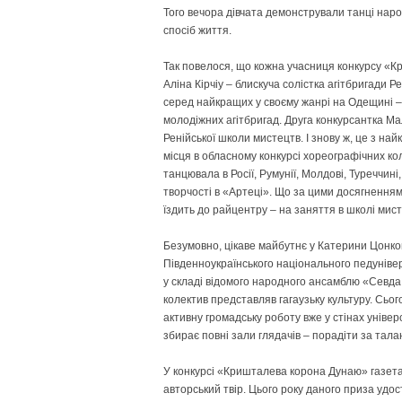
Того вечора дівчата демонстрували танці наро
спосіб життя.
Так повелося, що кожна учасниця конкурсу «К
Аліна Кірчіу – блискуча солістка агітбригади Р
серед найкращих у своєму жанрі на Одещині –
молодіжних агітбригад. Друга конкурсантка М
Ренійської школи мистецтв. І знову ж, це з на
місця в обласному конкурсі хореографічних кол
танцювала в Росії, Румунії, Молдові, Туреччин
творчості в «Артеці». Що за цими досягненням
їздить до райцентру – на заняття в школі мист
Безумовно, цікаве майбутнє у Катерини Цонков
Південноукраїнського національного педунівер
у складі відомого народного ансамблю «Севда
колектив представляв гагаузьку культуру. Сьог
активну громадську роботу вже у стінах універ
збирає повні зали глядачів – порадіти за тал
У конкурсі «Кришталева корона Дунаю» газета
авторський твір. Цього року даного приза уд