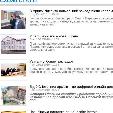
СХОЖІ СТАТТІ
В Арцизі відкрито навчальний заклад після капре
Чтв, 19/12/2019 - 16:58
Голова Одеської обласної ради Сергій Паращенко відвідав
урочистих заходах з нагоди відкриття після капремонту к
закладу загальної
У селі Баннівка – нова школа
Пон, 16/12/2019 - 11:03
Після капітального ремонту вона справді виглядає як нов
Підрядники відремонтували цоколь і стіни будівлі, а тако
мінеральної вати.
Увага – учбовим закладам
Пон, 16/12/2019 - 10:36
Відбулося засідання постійної комісії обласної ради з пит
політики, спорту, культури та туризму, яке провів заступник
Від бібліотечних архівів – до цифрової онлайн дос
Пон, 16/12/2019 - 09:24
«Історія Одеси на сторінках рідкісних періодичн
називається проект №2020-2716 Одеської націона
под
Цзянсінська виставка вищої освіти Китаю