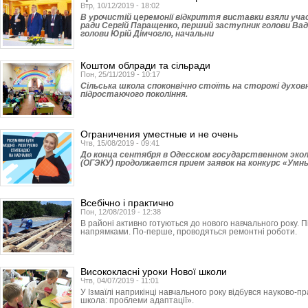
Втр, 10/12/2019 - 18:02
В урочистій церемонії відкриття виставки взяли уча
ради Сергій Паращенко, перший заступник голови Ва
голови Юрій Дімчогло, начальни
Коштом облради та сільради
Пон, 25/11/2019 - 10:17
Сільська школа споконвічно стоїть на сторожі духовн
підростаючого покоління.
Ограничения уместные и не очень
Чтв, 15/08/2019 - 09:41
До конца сентября в Одесском государственном эк
(ОГЭКУ) продолжается прием заявок на конкурс «Умн
Всебічно і практично
Пон, 12/08/2019 - 12:38
В районі активно готуються до нового навчального року. П
напрямками. По-перше, проводяться ремонтні роботи.
Висококласні уроки Нової школи
Чтв, 04/07/2019 - 11:01
У Ізмаїлі наприкінці навчального року відбувся науково-п
школа: проблеми адаптації».