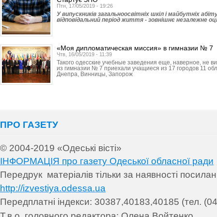
Птн, 17/05/2019 - 19:26
У випускників загальноосвітніх шкіл і майбутніх абі
відповідальний період життя - зовнішнє незалежне оц
«Моя дипломатическая миссия» в гимназии № 7
Чтв, 16/05/2019 - 11:39
Такого одесские учебные заведения еще, наверное, не ви
из гимназии № 7 приехали учащиеся из 17 городов 11 обл
Днепра, Винницы, Запорож
ПРО ГАЗЕТУ
© 2004-2019 «Одеські вісті»
ІНФОРМАЦІЯ про газету Одеської обласної ради
Передрук матеріалів т
ільки за наявності посила
http://izvestiya.odessa.ua
Передплатні індекси: 30
387,40183,40185 (тел. (04
.
Т.в.о. головного редактора: Олена Войтенко