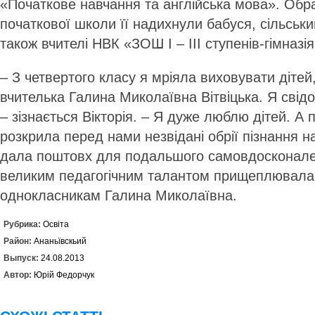
«Початкове навчання та англійська мова». Обр
початкової школи її надихнули бабуся, сільський
також вчителі НВК «ЗОШ І – ІІІ ступенів-гімназі
– З четвертого класу я мріяла виховувати дітей
вчителька Галина Миколаївна Вітвіцька. Я свід
– зізнається Вікторія. – Я дуже люблю дітей. А
розкрила перед нами незвідані обрії пізнання н
дала поштовх для подальшого самовдосконаленн
великим педагогічним талантом прищеплювала 
однокласникам Галина Миколаївна.
Рубрика:
Освіта
Район:
Ананьївскьий
Выпуск:
24.08.2013
Автор:
Юрій Федорчук