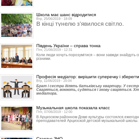
Школа має шанс відродитися
Втр, 25/06/2019 - 18:09
В кінці тунелю з’явилося світло.
Південь України – справа тонка
Птн, 21/06/2019 - 12:31
Коли люди хочуть порозумітися – вони завжди знайдуть сп
різними.
Професія медіатор: вирішити суперечку і зберегти
Втр, 11/06/2019 - 20:04
Брат і сестра ділять батьківську квартиру. У сестри
Сваряться, воюють, судяться і знову сваряться. Хт
медіатора.
Музыкальная школа показала класс
Птн, 07/06/2019 - 12:00
В Арцизском районном Доме культуры состоялся ежегод
преподавателей Арцизской детской музыкальной школы.
Стартує ЗНО