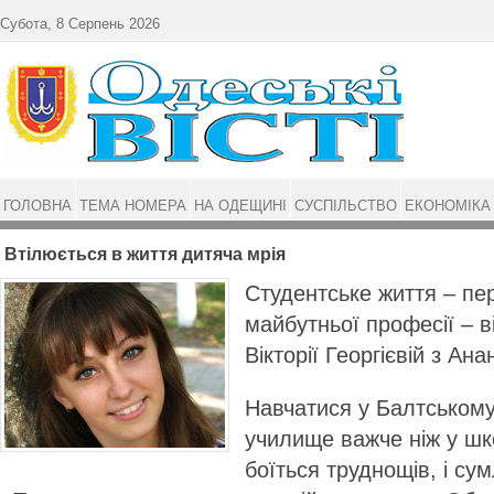
Перейти до основного матеріалу
Субота, 8 Серпень 2026
ГОЛОВНА
ТЕМА НОМЕРА
НА ОДЕЩИНІ
СУСПІЛЬСТВО
ЕКОНОМІКА
Втілюється в життя дитяча мрія
Студентське життя – пе
майбутньої професії – 
Вікторії Георгієвій з Ан
Навчатися у Балтському
училище важче ніж у шко
боїться труднощів, і су