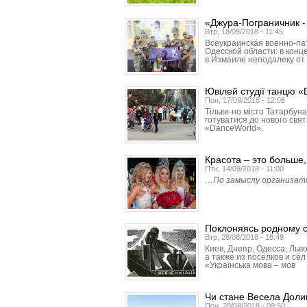
«Джура-Пограничник -
Втр, 18/09/2018 - 11:45
Всеукраинская военно-па
Одесской области: в конц
в Измаиле неподалеку от
Ювілей студії танцю 
Пон, 17/09/2018 - 12:06
Тільки-но місто Татарбун
готуватися до нового свят
«DanceWorld».
Красота – это больше
Птн, 14/09/2018 - 11:00
…По замыслу организатор
Поклоняясь родному 
Втр, 28/08/2018 - 18:49
Киев, Днепр, Одесса, Льво
а также из посёлков и с
«Українська мова – мов
Чи стане Весела Доли
Пон, 20/08/2018 - 09:50