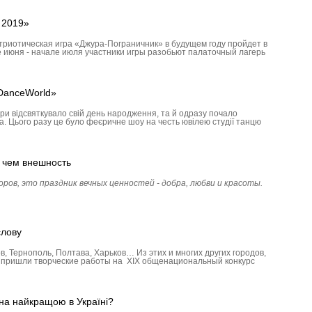
 2019»
триотическая игра «Джура-Пограничник» в будущем году пройдет в
е июня - начале июля участники игры разобьют палаточный лагерь
«DanceWorld»
ари відсвяткувало свій день народження, та й одразу почало
а. Цього разу це було феєричне шоу на честь ювілею студії танцю
, чем внешность
ов, это праздник вечных ценностей - добра, любви и красоты.
слову
в, Тер­нополь, Полтава, Харьков… Из этих и многих других городов,
ёл пришли творческие работы на ХIХ общенациональный конкурс
на найкращою в Україні?