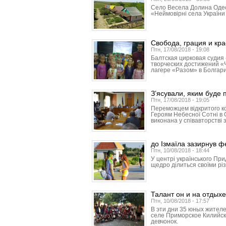
Село Весела Долина Одесь
«Неймовірні села України 
Свобода, грация и кра
Птн, 17/08/2018 - 19:08
Балтская цирковая судия
творческих достижений «Ч
лагере «Разом» в Болгар
З’ясували, яким буде 
Птн, 17/08/2018 - 19:05
Переможцем відкритого к
Героям Небесної Сотні в 
виконана у співавторстві 
до Ізмаїла зазирнув 
Птн, 10/08/2018 - 18:44
У центрі українського Пр
щедро ділиться своїми рі
Талант он и на отдыхе
Птн, 10/08/2018 - 17:57
В эти дни 35 юных жителе
селе Приморское Килийск
девчонок.