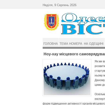
Перейти до основного матеріалу
Неділя, 9 Серпень 2026
ГОЛОВНА
ТЕМА НОМЕРА
НА ОДЕЩИНІ
Ноу-хау місцевого самоврядува
Як ми в
розвитк
стартув
ньому м
Даному 
цими дн
Оскільк
експерт
форм підвищення активності органів місцевог