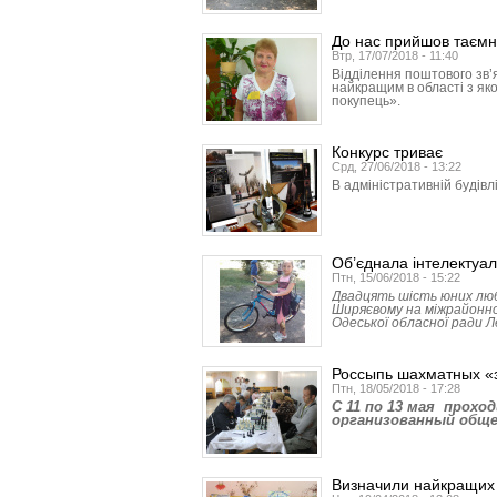
До нас прийшов таємн
Втр, 17/07/2018 - 11:40
Відділення поштового зв
найкращим в області з як
покупець».
Конкурс триває
Срд, 27/06/2018 - 13:22
В адміністративній будівл
Об’єднала інтелектуал
Птн, 15/06/2018 - 15:22
Двадцять шість юних люб
Ширяєвому на міжрайонн
Одеської обласної ради 
Россыпь шахматных «
Птн, 18/05/2018 - 17:28
C 11 по 13 мая прох
организованный обще
Визначили найкращих 