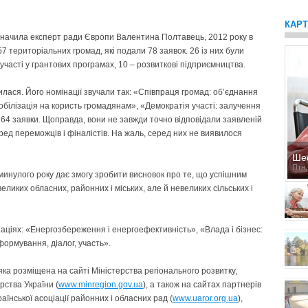
КАР
ідзначила експерт ради Європи Валентина Полтавець, 2012 року в
7 територіальних громад, які подали 78 заявок. 26 із них були
участі у грантових програмах, 10 – розвиткові підприємництва.
лася. Його номінації звучали так: «Співпраця громад: об’єднання
 мобілізація на користь громадянам», «Демократія участі: залучення
64 заявки. Щоправда, вони не завжди точно відповідали заявленій
ред переможців і фіналістів. На жаль, серед них не виявилося
Ше
Птн,
минулого року дає змогу зробити висновок про те, що успішним
еликих обласних, районних і міських, але й невеликих сільських і
аціях: «Енергозбереження і енергоефективність», «Влада і бізнес:
формування, діалог, участь».
 яка розміщена на сайті Міністерства регіонального розвитку,
рства України (
www.minregion.gov.ua
), а також на сайтах партнерів
країнської асоціації районних і обласних рад (
www.uaror.org.ua
),