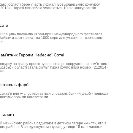
кої області бере участь у фіналі Всеукраїнського конкурсу
2018». Наразі між собою змагаються 10 сіл-конкурсантів.
сота
 «Грация» получила «Гран-при» международного фестиваля
айка» и сертификат на 1000 евро для участия в творческом
ии.
пам’ятник Героям Небесної Сотні
онкурсу на кращу проектну пропозицію спорудження пам’ятника
Одеській області стала скульптурна композиція номер «212014»,
зас
фестиваль фарб
идунав’я влітку спостерігається справжнє буяння фарб - природа
знокольоровими багатствами.
 талант
й Ренийского района отдыхают в детском лагере «Аист», что в
ого района. В следующую смену заедут еще 15 мальчишек и