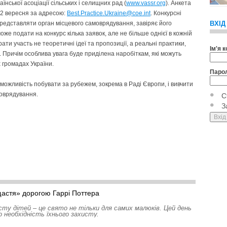
раїнської асоціації сільських і селищних рад (
www.vassr.org
). Ан­кета
2 вересня за адресою:
Best.Practice.Ukraine@coe.int
. Конкурсні
редставляти орган місцевого самоврядування, завіряє його
ВХІД
же подати на конкурс кілька заявок, але не більше однієї в кожній
рати участь не теоретичні ідеї та пропозиції, а реальні практики,
Ім'я 
к. Причім особлива увага буде приділена наробіткам, які можуть
х громадах України.
Паро
ь можливість побувати за рубежем, зокрема в Раді Європи, і вивчити
моврядування.
С
З
астя» дорогою Гаррі Поттера
ту дітей – це свято не тільки для самих малюків. Цей день
о необхідність їхнього захисту.