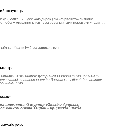
ий покупець
’язку «Балта-1» Одеською дирекцією «Укрпошта» визнано
ості обслуговування клієнтів за результатами перевірки «Таємний
і обласної ради № 2, за адресою вул.
ьна гра
ителів шахів і шашок зустрілися за картатими дошками у
ому турнірі, влаштованому до Дня захисту дітей депутатом
Леонідом Шимо
звезд»
одил шахматный турнир «Звезды Арциза»,
ственной организацией «Арцизский шахм
читачів року