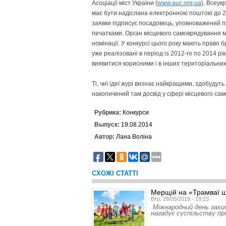
Асоціації міст України (
www.auc.org.ua
), Всеук
має бути надіслана електронною поштою до 2
заявки підписує посадовець, уповноважений п
печатками. Орган місцевого самоврядування мо
номінації. У конкурсі цього року мають право б
уже реалізовані в період із 2012-го по 2014 рі
виявитися корисними і в інших територіальни
Ті, чиї ідеї журі визнає найкращими, здобудут
накопичений там досвід у сфері місцевого са
Рубрика:
Конкурси
Выпуск:
19.08.2014
Автор:
Лана Воліна
СХОЖІ СТАТТІ
Мерщій на «Трамваї щ
Втр, 28/05/2019 - 18:23
Міжнародний день захис
нагадує суспільству пр