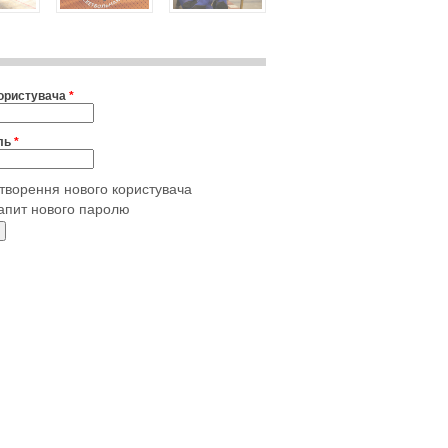
користувача
*
ль
*
творення нового користувача
апит нового паролю