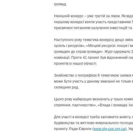
громад.
Нинішній конкурс – уже третій за ліком. Як в
першому конкурсі взяли участь представники 5
присвячені питанням залучення інвестицій та 
Наступного року тематика конкурсу дещо зміни
зусиль і ресурсів», «Місцеві ресурси: пошук і
громадян до справ громади». Журі одержало 2
номінації. Проте 41 проект був відзначений се
проектів із нашої області.
Знайомство з географією й тематикою заявок 
може бути участь у даному змаганні не тільки в
селищних рад.
Цього року найкращих визначать у трьох номін
сприяння, партнерство», «Влада і громада: ін
Для участі в конкурсі треба заповнити анкету,
будівництва та житлово-комунального господа
проекту: Ради Європи (
www.slg-coe.org.ua
), У