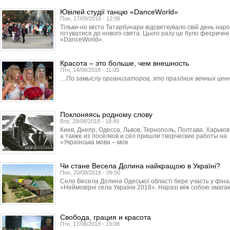
Ювілей студії танцю «DanceWorld»
Пон, 17/09/2018 - 12:06
Тільки-но місто Татарбунари відсвяткувало свій день нар
готуватися до нового свята. Цього разу це було феєричне
«DanceWorld».
Красота – это больше, чем внешность
Птн, 14/09/2018 - 11:00
…По замыслу организаторов, это праздник вечных ценн
Поклоняясь родному слову
Втр, 28/08/2018 - 18:49
Киев, Днепр, Одесса, Львов, Тер­нополь, Полтава, Харьков
а также из посёлков и сёл пришли творческие работы н
«Українська мова – мов
Чи стане Весела Долина найкращою в Україні?
Пон, 20/08/2018 - 09:50
Село Весела Долина Одеської області бере участь у фінал
«Неймовірні села України 2018». Наразі між собою змагаю
Свобода, грация и красота
Птн, 17/08/2018 - 19:08