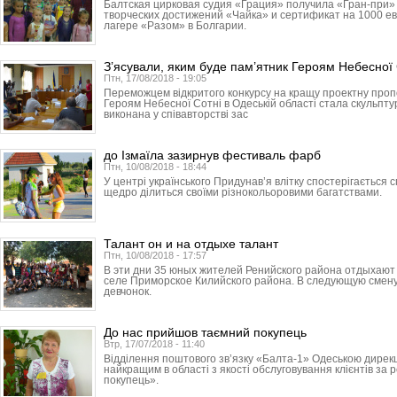
Балтская цирковая судия «Грация» получила «Гран-при
творческих достижений «Чайка» и сертификат на 1000 ев
лагере «Разом» в Болгарии.
З’ясували, яким буде пам’ятник Героям Небесної 
Птн, 17/08/2018 - 19:05
Переможцем відкритого конкурсу на кращу проектну про
Героям Небесної Сотні в Одеській області стала скульпт
виконана у співавторстві зас
до Ізмаїла зазирнув фестиваль фарб
Птн, 10/08/2018 - 18:44
У центрі українського Придунав’я влітку спостерігається
щедро ділиться своїми різнокольоровими багатствами.
Талант он и на отдыхе талант
Птн, 10/08/2018 - 17:57
В эти дни 35 юных жителей Ренийского района отдыхают в
селе Приморское Килийского района. В следующую смену
девчонок.
До нас прийшов таємний покупець
Втр, 17/07/2018 - 11:40
Відділення поштового зв’язку «Балта-1» Одеською дире
найкращим в області з якості обслуговування клієнтів за
покупець».