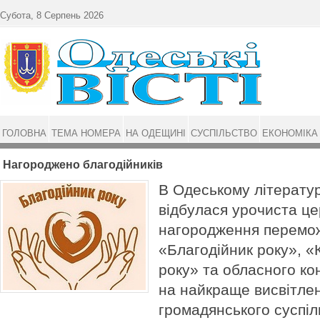
Перейти до основного матеріалу
Субота, 8 Серпень 2026
ГОЛОВНА
ТЕМА НОМЕРА
НА ОДЕЩИНІ
СУСПІЛЬСТВО
ЕКОНОМІКА
Нагороджено благодійників
В Одеському літерату
відбулася урочиста ц
нагородження перемож
«Благодійник року», 
року» та обласного ко
на найкраще висвітле
громадянського суспіл