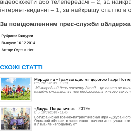
відеосюжети або телепередачі – 2, за найкр
інтернет-виданні – 1, за найкращу статтю в о
За повідомленням прес-служби облдержад
Рубрика:
Конкурси
Выпуск:
16.12.2014
Автор:
Одеські вісті
СХОЖІ СТАТТІ
Мерщій на «Трамваї щастя» дорогою Гаррі Потте
Втр, 28/05/2019 - 18:23
Міжнародний день захисту дітей – це свято не тіль
нагадує суспільству про необхідність їхнього захис
«Джура-Пограничник - 2019»
Втр, 18/09/2018 - 11:45
Всеукраинская военно-патриотическая игра «Джура-Погр
Одесской области: в конце июня - начале июля участник
в Измаиле неподалеку от