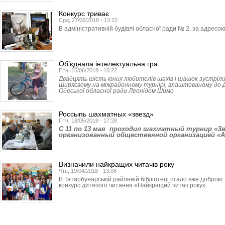
Конкурс триває
Срд, 27/06/2018 - 13:22
В адміністративній будівлі обласної ради № 2, за адресою
Об’єднала інтелектуальна гра
Птн, 15/06/2018 - 15:22
Двадцять шість юних любителів шахів і шашок зустріл
Ширяєвому на міжрайонному турнірі, влаштованому до
Одеської обласної ради Леонідом Шимо
Россыпь шахматных «звезд»
Птн, 18/05/2018 - 17:28
C 11 по 13 мая проходил шахматный турнир «Зв
организованный общественной организацией «
Визначили найкращих читачів року
Чтв, 19/04/2018 - 13:08
В Татарбунарській районній бібліотеці стало вже добро
конкурс дитячого читання «Найкращий читач року».