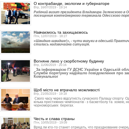
О контрабанде, экологии и губернаторе
Втр, 16/07/2019 - 19:14
Рабочий визит президента Владимира Зе­ленского в О
посещения контейнерного терминала Одесского порт
Навчаємось та захищаємось
Птн, 12/07/2019 - 18:27
«Швидше-швидше!», - чути вигуки в одеській Практичні
сталась надзвичайна ситуація.
Вогняне лихо у скорботному будинку
Втр, 11/06/2019 - 20:16
За інформацією ГУ ДСНС України в Одеській облас
Служби порятунку надійшло повідомлення про заг
Комунальног
Щоб місто не втрачало можливості
Втр, 21/05/2019 - 19:18
Свого часу через відсутність сучасного Палацу спорту О
кілька престижних чемпіонатів - з баскетболу та хокею, 
чорноморських берегах.
Честь и слава страны
Птн, 10/05/2019 - 19:09
Вряд ли кто-то станет отрицать, что празднование очере