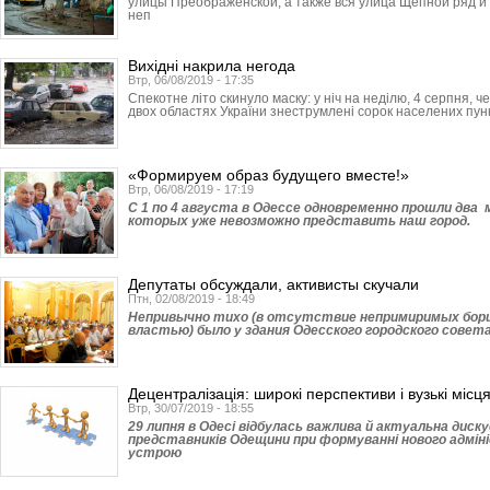
улицы Преображенской, а также вся улица Щепной ряд и
неп
Вихідні накрила негода
Втр, 06/08/2019 - 17:35
Спекотне літо скинуло маску: у ніч на неділю, 4 серпня, 
двох областях України знеструмлені сорок населених пункт
«Формируем образ будущего вместе!»
Втр, 06/08/2019 - 17:19
С 1 по 4 августа в Одессе одновременно прошли дв
которых уже невозможно представить наш город.
Депутаты обсуждали, активисты скучали
Птн, 02/08/2019 - 18:49
Непривычно тихо (в отсутствие непримиримых борц
властью) было у здания Одесского городского совета
Децентралізація: широкі перспективи і вузькі місц
Втр, 30/07/2019 - 18:55
29 липня в Одесі відбулась важлива й актуальна диск
представників Одещини при формуванні нового адмі
устрою