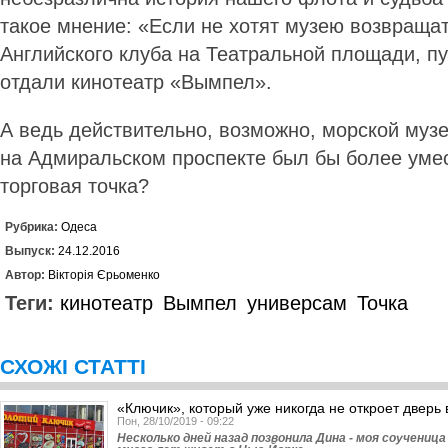
такое мнение: «Если не хотят музею возвраща
Английского клуба на Театральной площади, пу
отдали кинотеатр «Вымпел».
А ведь действительно, возможно, морской муз
на Адмиральском проспекте был бы более уме
торговая точка?
Рубрика:
Одеса
Выпуск:
24.12.2016
Автор:
Вікторія Єрьоменко
Теги:
кинотеатр
Вымпел
универсам
Точка
СХОЖІ СТАТТІ
«Ключик», который уже никогда не откроет дверь в
Пон, 28/10/2019 - 09:22
Несколько дней назад позвонила Дина - моя соученица