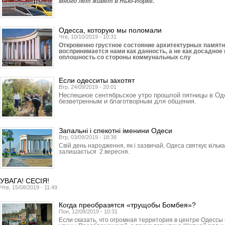
много лет живет в Нью-Йорке.
Одесса, которую мы поломали
Чтв, 10/10/2019 - 10:31
Откровенно грустное состояние архитектурных памят
воспринимается нами как данность, а не как досадно
оплошность со стороны коммунальных слу
Если одесситы захотят
Втр, 24/09/2019 - 20:01
Неспешное сентябрьское утро прошлой пятницы в О
безветренным и благотворным для общения.
Запальні і спекотні іменини Одеси
Втр, 03/09/2019 - 18:38
Свій день народження, як і зазвичай, Одеса святкує кільк
залишається 2 вересня.
УВАГА! СЕСІЯ!
Чтв, 15/08/2019 - 11:49
Когда преобразятся «трущобы Бомбея»?
Пон, 12/08/2019 - 10:31
Если сказать, что огромная территория в центре Одессы