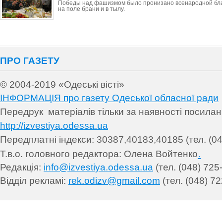
Победы над фашизмом было пронизано всенародной бла
на поле брани и в тылу.
ПРО ГАЗЕТУ
© 2004-2019 «Одеські вісті»
ІНФОРМАЦІЯ про газету Одеської обласної ради
Передрук матеріалів т
ільки за наявності посила
http://izvestiya.odessa.ua
Передплатні індекси: 30
387,40183,40185 (тел. (04
.
Т.в.о. головного редактора: Олена Войтенко
Редакція:
info@izvestiya.odessa.ua
(тел. (048) 725
Відділ рекламі:
rek.odizv@gmail.com
(тел. (048) 72