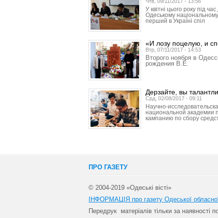
Чтв, 09/11/2017 - 13:56
У квітні цього року під ча
Одеському національному 
перший в Україні спіл
«И лозу поцелую, и сп
Втр, 07/11/2017 - 14:53
Второго ноября в Одесс
рождения В.Е.
Дерзайте, вы талантл
Срд, 02/08/2017 - 09:11
Научно-исследовательска
национальной академии 
кампанию по сбору средст
ПРО ГАЗЕТУ
© 2004-2019 «Одеські вісті»
ІНФОРМАЦІЯ про газету Одеської обласно
Передрук матеріалів т
ільки за наявності 