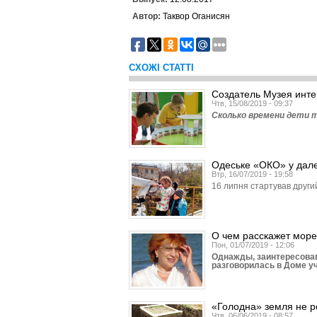
Автор:
Таквор Оганисян
СХОЖІ СТАТТІ
Создатель Музея инт
Чтв, 15/08/2019 - 09:37
Сколько времени дети т
Одеське «ОКО» у далек
Втр, 16/07/2019 - 19:58
16 липня стартував други
О чем расскажет море
Пон, 01/07/2019 - 12:06
Однажды, заинтересова
разговорилась в Доме у
«Голодна» земля не ро
Чтв, 06/06/2019 - 08:57