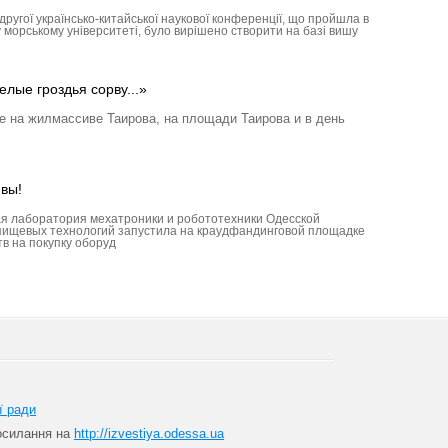
с другої українсько-китайської наукової конференції, що пройшла в
морському університеті, було вирішено створити на базі вишу
елые гроздья сорву...»
е на жилмассиве Таирова, на площади Таирова и в день
ивы!
я лаборатория мехатроники и робототехники Одесской
пищевых технологий запустила на краудфандинговой площадке
в на покупку оборуд
ї ради
посилання на
http://izvestiya.odessa.ua