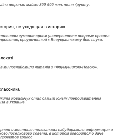
раїна втрачає майже 300-600 млн. тонн ґрунту.
история, не уходящая в историю
рственном гуманитарном университете впервые прошел
проектов, приуроченный к Всеукраинскому дню науки.
олохаті
ів ми познайомили читачів з «Фрумушикою-Новою».
классника
Никита Ковальчук стал самым юным преподавателем
за в Украине.
ернет и местные телеканалы взбудоражила информация о
ого поселкового совета, в котором говорится о даче
 проектов градос