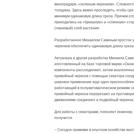
виноградари, «зеленым черенком». Сложность
толщины. Здесь важно проследить, чтобы сре
минимум одинаковую длину среза. Причем отре
приходились на «брюшную» и «спинную» стор
(тканевый) слой растения.
Разработанное Михаилом Савиным простое ус
черенков обеспечить одинаковую длину среза,
Актуальна и другая разработка Михаила Сави
изготовленный на базе торговой марки «Оазис
компоненты рассоединяют, затем аналогичны
привойный черенок с помощью секатора соед
широкое применение еще одно приспособлени
работающий в полуавтоматическом режиме се
привойный черенок перерезают на противорезе
движениями соединяют и подвойный черенок
Для работы с секаторами, поясняет инженер, 
получится.
– Сегодня прививки в опытном хозяйстве инс