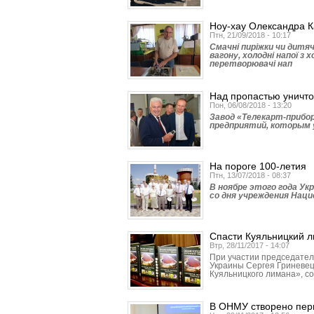
Ноу-хау Олександра 
Птн, 21/09/2018 - 10:17
Смачні пиріжки чи дитяче
вагону, холодні напої з
перетворювачі нап
Над пропастью уничт
Пон, 06/08/2018 - 13:20
Завод «Телекарт-прибор
предприятий, которым у
На пороге 100-летия
Птн, 13/07/2018 - 08:37
В ноябре этого года У
со дня учреждения Наци
Спасти Куяльницкий 
Втр, 28/11/2017 - 14:07
При участии председател
Украины Сергея Гриневец
Куяльницкого лимана», с
В ОНМУ створено перши