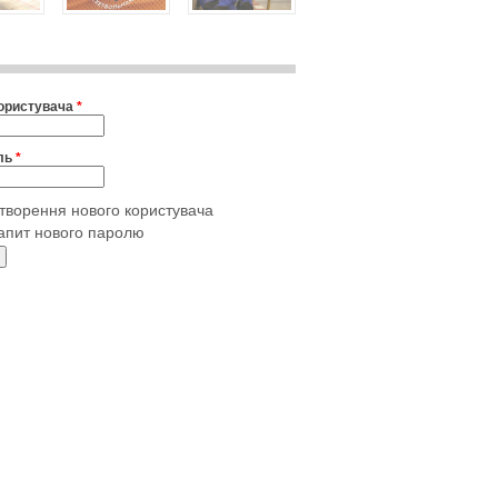
користувача
*
ль
*
творення нового користувача
апит нового паролю