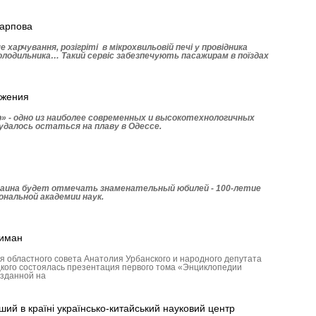
Карпова
 харчування, розігріті в мікрохвильовій печі у провідника
 холодильника… Такий сервіс забезпечують пасажирам в поїздах
ожения
» - одно из наиболее современных и высокотехнологичных
далось остаться на плаву в Одессе.
краина будет отмечать знаменательный юбилей - 100-летие
ональной академии наук.
лиман
я областного совета Анатолия Урбанского и народного депутата
кого состоялась презентация первого тома «Энциклопедии
озданной на
й в країні українсько-китайський науковий центр