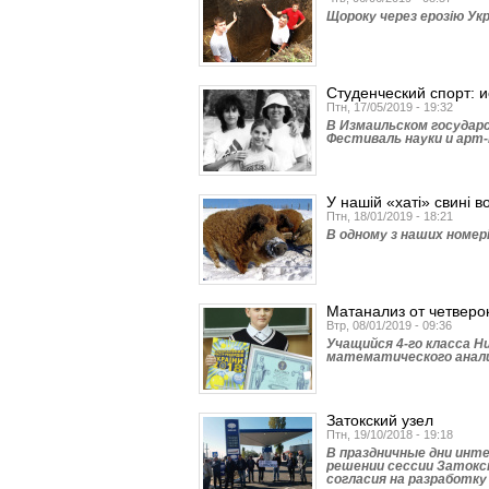
Щороку через ерозію Ук
Студенческий спорт: 
Птн, 17/05/2019 - 19:32
В Измаильском госуда
Фестиваль науки и арт-
У нашій «хаті» свині в
Птн, 18/01/2019 - 18:21
В одному з наших номер
Матанализ от четверо
Втр, 08/01/2019 - 09:36
Учащийся 4-го класса 
математического анали
Затокский узел
Птн, 19/10/2018 - 19:18
В праздничные дни инт
решении сессии Затокск
согласия на разработку