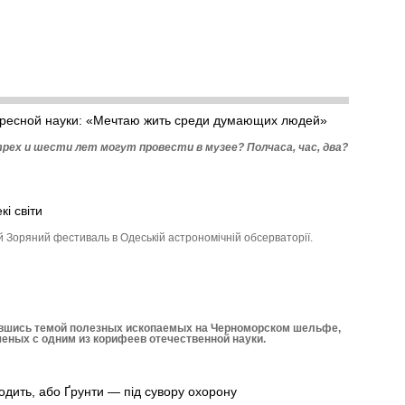
ересной науки: «Мечтаю жить среди думающих людей»
рех и шести лет могут провести в музее? Полчаса, час, два?
і світи
й Зоряний фестиваль в Одеській астрономічній обсерваторії.
вшись темой полезных ископаемых на Черноморском шельфе,
ченых с одним из корифеев отечественной науки.
дить, або Ґрунти — під сувору охорону