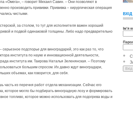
а «Омега», – говорит Михаил Савин. – Они позволяют в
венно производить прививки. Прививка – хирургическая операция
учались чистыми.
ВХІД
стерской, за столом, то тут для исполнителя важен хороший
Ім'я 
 привой и подвой одинаковой толщины. Либо надо предварительно
Паро
 серьезное подспорье для виноградарей, это как раз то, что
ктора института по науке и инновационной деятельности,
С
рада института им. Таирова Наталья Зеленянская. – Поэтому
З
ользоваться большим спросом. Их давно ждут виноградари,
льших объемах, как говорится, для себя.
 часть из перечня работ отдела механизации. Сейчас его
ва, которое могло бы подбирать вино­градную лозу и формировать
ивное топливо, которое можно использовать для подогрева воды и