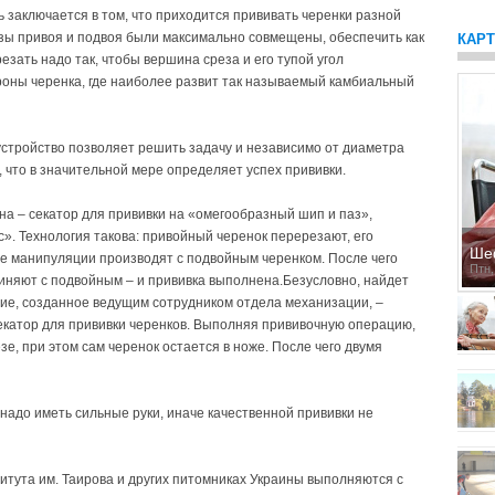
 заключается в том, что приходится прививать черенки разной
зы привоя и подвоя были максимально совмещены, обеспечить как
КАР
зать надо так, чтобы вершина среза и его тупой угол
оны черенка, где наиболее развит так называемый камбиальный
тройство позволяет решить задачу и независимо от диаметра
 что в значительной мере определяет успех прививки.
на – секатор для прививки на «омегообразный шип и паз»,
». Технология такова: привойный черенок перерезают, его
Ше
е манипуляции производят с подвойным черенком. После чего
Птн,
иняют с подвойным – и прививка выполнена.Безусловно, найдет
е, созданное ведущим сотрудником отдела механизации, –
катор для прививки черенков. Выполняя прививочную операцию,
, при этом сам черенок остается в ноже. После чего двумя
.
надо иметь сильные руки, иначе качественной прививки не
титута им. Таирова и других питомниках Украины выполняются с