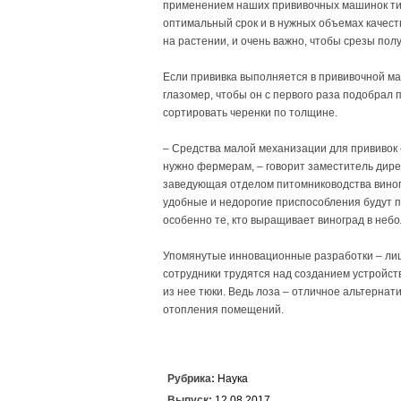
применением наших прививочных машинок тип
оптимальный срок и в нужных объемах качест
на растении, и очень важно, чтобы срезы пол
Если прививка выполняется в прививочной ма
глазомер, чтобы он с первого раза подобрал
сортировать черенки по толщине.
– Средства малой механизации для прививок –
нужно фермерам, – говорит заместитель дире
заведующая отделом питомниководства виног
удобные и недорогие приспособления будут п
особенно те, кто выращивает виноград в небо
Упомянутые инновационные разработки – лишь
сотрудники трудятся над созданием устройст
из нее тюки. Ведь лоза – отличное альтернат
отопления помещений.
Рубрика:
Наука
Выпуск:
12.08.2017